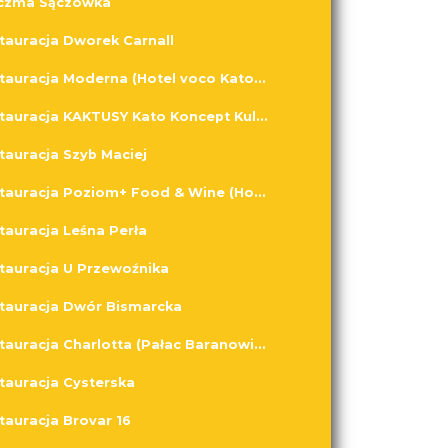
czma Sączówka
tauracja Dworek Carnall
Restauracja Moderna (Hotel voco Katowice)
Restauracja KAKTUSY Kato Koncept Kulinarny
tauracja Szyb Maciej
Restauracja Poziom+ Food & Wine (Hotel Diament Plaza Gliwice)
tauracja Leśna Perła
tauracja U Przewoźnika
tauracja Dwór Bismarcka
Restauracja Charlotta (Pałac Baranowice)
tauracja Cysterska
tauracja Brovar 16