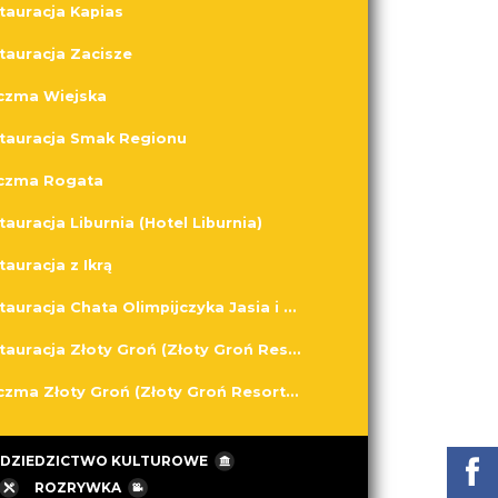
tauracja Kapias
tauracja Zacisze
czma Wiejska
tauracja Smak Regionu
czma Rogata
tauracja Liburnia (Hotel Liburnia)
tauracja z Ikrą
Restauracja Chata Olimpijczyka Jasia i Helenki
Restauracja Złoty Groń (Złoty Groń Resort & Spa)
Karczma Złoty Groń (Złoty Groń Resort & Spa)
DZIEDZICTWO KULTUROWE
ROZRYWKA