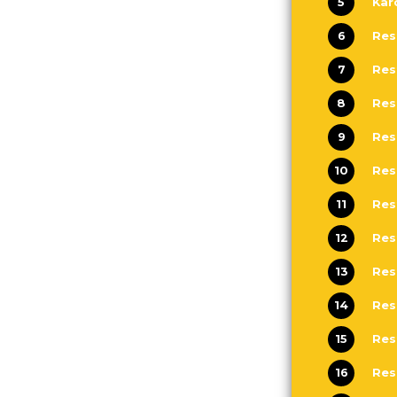
5
Kar
6
Res
7
8
9
Res
10
11
Res
12
Res
13
Res
14
15
Res
16
Res