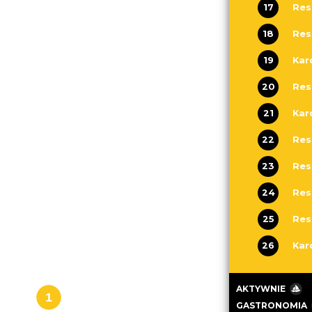
17
Res
18
Res
19
Kar
20
Res
21
Kar
22
Res
23
Res
24
25
26
AKTYWNIE
GASTRONOMIA