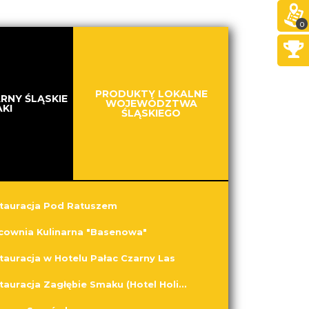
0
PRODUKTY LOKALNE
RNY ŚLĄSKIE
WOJEWÓDZTWA
KI
ŚLĄSKIEGO
tauracja Pod Ratuszem
cownia Kulinarna "Basenowa"
tauracja w Hotelu Pałac Czarny Las
Restauracja Zagłębie Smaku (Hotel Holiday Inn Dąbrowa Górnicza)