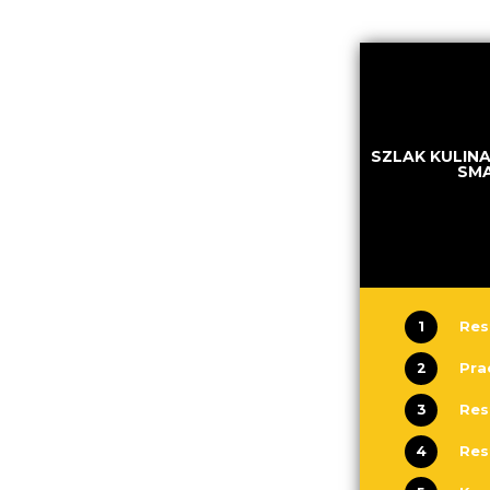
SZLAK KULINA
SMA
1
Res
2
Pra
3
Res
4