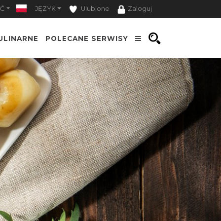
Ć
JĘZYK
Ulubione
Zaloguj
ULINARNE
POLECANE SERWISY