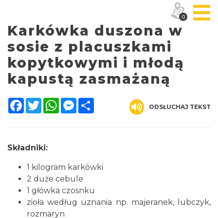
0
Karkówka duszona w
sosie z placuszkami
kopytkowymi i młodą
kapustą zasmażaną
Facebook
Twitter
WhatsApp
Messenger
Share
ODSŁUCHAJ TEKST
Składniki:
1 kilogram karkówki
2 duże cebule
1 główka czosnku
zioła według uznania np. majeranek, lubczyk,
rozmaryn