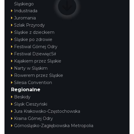
Śląskiego
Industriada
Juromania
Szlak Przyrody
Śląskie z dzieckiem
Śląskie po zdrowie
Festiwal Górnej Odry
Festiwal DziewięćSił
Kajakiem przez Śląskie
Narty w Śląskim
Rowerem przez Śląskie
Silesia Convention
Regionalne
Beskidy
Śląsk Cieszyński
Jura Krakowsko-Częstochowska
Kraina Górnej Odry
Górnośląsko-Zagłębiowska Metropolia