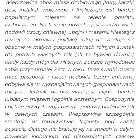
Wieprzowina obok mięsa drobiowego (kury, kaczki,
gęsi, indyka), wołowego i króliczego jest bardzo
popularnym mięsem na terenie powiatu
kłobuckiego. Na terenie powiatu jest bardzo wiele
hodowli trzody chlewnej, ubojni i masarni. Niestety z
uwagi na aktualną politykę rolną nie hoduje się
obecnie w małych gospodarstwach rolnych świnek
dla potrzeb własnych tak, jak to bywało dawniej,
kiedy każdy mógł dla własnych potrzeb wyhodować
sobie przynajmniej 2 szt. w roku. Teraz świnki muszą
mieć paszporty i raczej hodowla trzody chlewnej
odbywa się w wyspecjalizowanych gospodarstwach
rolnych. Jednak wieprzowina jest ciągle bardzo
lubianym mięsem i ogólnie dostępnym. Gospodynie
chętnie przygotowują pyszne potrawy podobnie jak
w dawnych czasach. Wieprzowina szczególnie
smakuje w towarzystwie kapusty pod każdą
postacią, dlatego nie brakuje jej na stołach w całym
powiecie kłobuckim od niepamiętnych czasów.