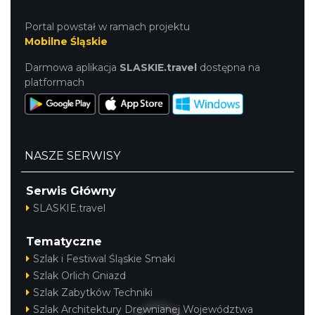
Portal powstał w ramach projektu
Mobilne Śląskie
Darmowa aplikacja
SLASKIE.travel
dostępna na
platformach
NASZE SERWISY
Serwis Główny
SLASKIE.travel
Tematyczne
Szlak i Festiwal Śląskie Smaki
Szlak Orlich Gniazd
Szlak Zabytków Techniki
Szlak Architektury Drewnianej Województwa