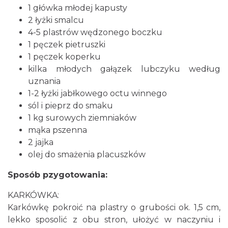
1 główka młodej kapusty
2 łyżki smalcu
4-5 plastrów wędzonego boczku
1 pęczek pietruszki
1 pęczek koperku
kilka młodych gałązek lubczyku według
uznania
1-2 łyżki jabłkowego octu winnego
sól i pieprz do smaku
1 kg surowych ziemniaków
mąka pszenna
2 jajka
olej do smażenia placuszków
Sposób pzygotowania:
KARKÓWKA:
Karkówkę pokroić na plastry o grubości ok. 1,5 cm,
lekko sposolić z obu stron, ułożyć w naczyniu i