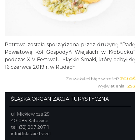
Potrawa została sporządzona przez drużynę "Radę
Powiatową Kół Gospodyń Wiejskich w Kłobucku"
podczas XIV Festiwalu Śląskie Smaki, który odbył się
16 czerwca 2019 r. w Rudach.
Zauważyłeś błąd w treści?
ZGŁOŚ
Wyświetlenia:
253
ŚLĄSKA ORGANIZACJA TURYSTYCZNA
ul. Mickiewicza 29
40-085 Katowice
tel. (32) 207 207 1
info@slaskie.travel