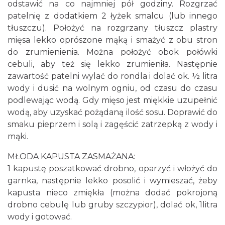
odstawić na co najmniej pół godziny. Rozgrzać
patelnię z dodatkiem 2 łyżek smalcu (lub innego
tłuszczu). Położyć na rozgrzany tłuszcz plastry
mięsa lekko oprószone mąką i smażyć z obu stron
do zrumienienia. Można położyć obok połówki
cebuli, aby też się lekko zrumieniła. Następnie
zawartość patelni wylać do rondla i dolać ok. ½ litra
wody i dusić na wolnym ogniu, od czasu do czasu
podlewając wodą. Gdy mięso jest miękkie uzupełnić
wodą, aby uzyskać pożądaną ilość sosu. Doprawić do
smaku pieprzem i solą i zagęścić zatrzepką z wody i
mąki.
MŁODA KAPUSTA ZASMAŻANA:
1 kapustę poszatkować drobno, oparzyć i włożyć do
garnka, następnie lekko posolić i wymieszać, żeby
kapusta nieco zmiękła (można dodać pokrojoną
drobno cebulę lub gruby szczypior), dolać ok, 1litra
wody i gotować.