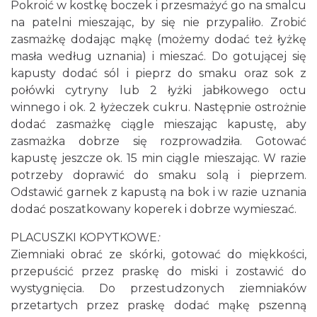
Pokroić w kostkę boczek i przesmażyć go na smalcu
na patelni mieszając, by się nie przypaliło. Zrobić
zasmażkę dodając mąkę (możemy dodać też łyżkę
masła według uznania) i mieszać. Do gotującej się
kapusty dodać sól i pieprz do smaku oraz sok z
połówki cytryny lub 2 łyżki jabłkowego octu
winnego i ok. 2 łyżeczek cukru. Następnie ostrożnie
dodać zasmażkę ciągle mieszając kapustę, aby
zasmażka dobrze się rozprowadziła. Gotować
kapustę jeszcze ok. 15 min ciągle mieszając. W razie
potrzeby doprawić do smaku solą i pieprzem.
Odstawić garnek z kapustą na bok i w razie uznania
dodać poszatkowany koperek i dobrze wymieszać.
PLACUSZKI KOPYTKOWE
:
Ziemniaki obrać ze skórki, gotować do miękkości,
przepuścić przez praskę do miski i zostawić do
wystygnięcia. Do przestudzonych ziemniaków
przetartych przez praskę dodać mąkę pszenną