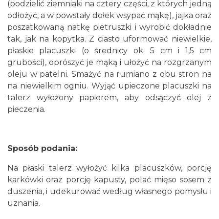
(podzielić ziemniaki na cztery części, z których jedną
odłożyć, a w powstały dołek wsypać mąkę), jajka oraz
poszatkowaną natkę pietruszki i wyrobić dokładnie
tak, jak na kopytka. Z ciasto uformować niewielkie,
płaskie placuszki (o średnicy ok. 5 cm i 1,5 cm
grubości), oprószyć je mąką i ułożyć na rozgrzanym
oleju w patelni. Smażyć na rumiano z obu stron na
na niewielkim ogniu. Wyjąć upieczone placuszki na
talerz wyłożony papierem, aby odsączyć olej z
pieczenia.
Sposób podania:
Na płaski talerz wyłożyć kilka placuszków, porcję
karkówki oraz porcję kapusty, polać mięso sosem z
duszenia, i udekurować według własnego pomysłu i
uznania.