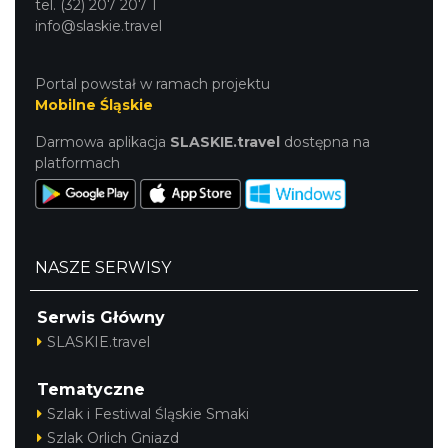
tel. (32) 207 207 1
info@slaskie.travel
Portal powstał w ramach projektu
Mobilne Śląskie
Darmowa aplikacja
SLASKIE.travel
dostępna na
platformach
NASZE SERWISY
Serwis Główny
SLASKIE.travel
Tematyczne
Szlak i Festiwal Śląskie Smaki
Szlak Orlich Gniazd