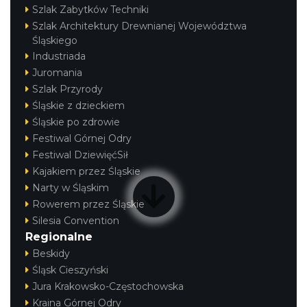
Szlak Zabytków Techniki
Szlak Architektury Drewnianej Województwa
Śląskiego
Industriada
Juromania
Szlak Przyrody
Śląskie z dzieckiem
Śląskie po zdrowie
Festiwal Górnej Odry
Festiwal DziewięćSił
Kajakiem przez Śląskie
Narty w Śląskim
Rowerem przez Śląskie
Silesia Convention
Regionalne
Beskidy
Śląsk Cieszyński
Jura Krakowsko-Częstochowska
Kraina Górnej Odry