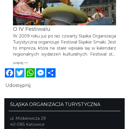
O IV Festiwalu
W 2009 roku już po raz czwarty Śląska Organizacja
Turystyczna organizuje Festiwal Śląskie Smaki. Jest
to impreza, która na stałe wpisała się w kalendarz
regionalnych wydarzeń kulturalnych. Festiwal stał
się imprezą rozpoznawalną nie tylko w
więcej >>
województwie śląskim. Jego rangę i renomę
Facebook
Twitter
WhatsApp
Messenger
Share
potwierdził również Certyfikat za Najlepszy
Produkt Turystyczny, przyznany w 2006 r. przez
Polską Organizację Turystyczną. Tegoroczna edycja
Udostępnij
Festiwalu odbyła się w Parku Zamkowym w
Pszczynie, miejscowości, która jest prawdziwą
turystyczną perełką naszego regionu.
ŚLĄSKA ORGANIZACJA TURYSTYCZNA
ul. Mickiewicza 29
40-085 Katowice