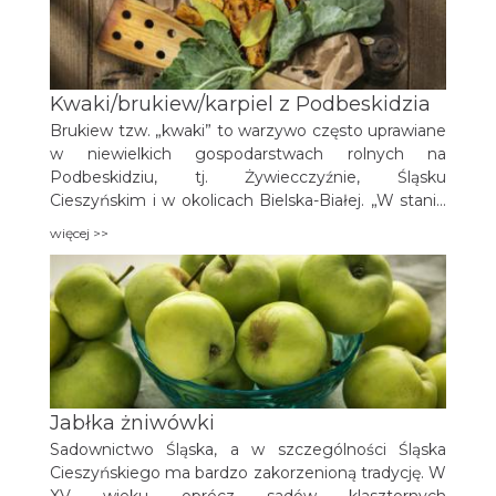
Kwaki/brukiew/karpiel z Podbeskidzia
Brukiew tzw. „kwaki” to warzywo często uprawiane
w niewielkich gospodarstwach rolnych na
Podbeskidziu, tj. Żywiecczyźnie, Śląsku
Cieszyńskim i w okolicach Bielska-Białej. „W stanie
surowym spożywano w polu „kwaki” lub w lesie
więcej >>
owoce. Przez dłuższy okres dziejów, ważnym
składnikiem pożywienia ludu były brukiew i rzepa,
które z biegiem czasu wyparte przez ziemniaki
przeszły na karmę dla bydła” (Maria Maciejczek-
Madej, Anastazja Sidzina, Emilia Kłapcia w
opracowaniu „Potrawy regionalne Wisły i Śląska
Cieszyńskiego”, ZSGH w Wiśle).
Jabłka żniwówki
Sadownictwo Śląska, a w szczególności Śląska
Cieszyńskiego ma bardzo zakorzenioną tradycję. W