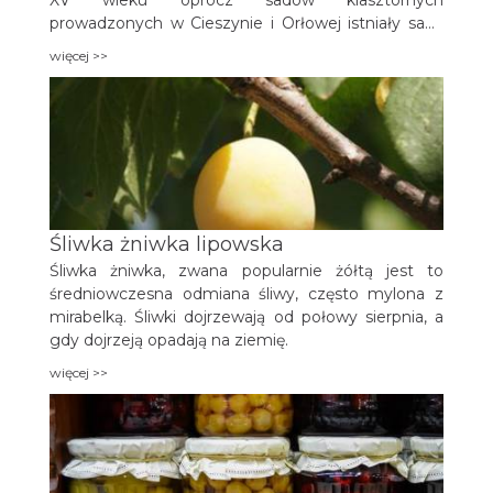
XV wieku oprócz sadów klasztornych
prowadzonych w Cieszynie i Orłowej istniały sady
chłopskie. „Warunki klimatyczne Pogórza
więcej >>
Cieszyńskiego charakteryzują się dość surowym
klimatem, w którym udają się tylko odmiany
mrozoodporne i późno zakwitające.
Nasłonecznienie jest dostateczne, a ilość opadów
zupełnie wystarczająca” (A. Sylwester, „Kalendarz
Cieszyński”, 1955 r.).
Śliwka żniwka lipowska
Śliwka żniwka, zwana popularnie żółtą jest to
średniowczesna odmiana śliwy, często mylona z
mirabelką. Śliwki dojrzewają od połowy sierpnia, a
gdy dojrzeją opadają na ziemię.
więcej >>