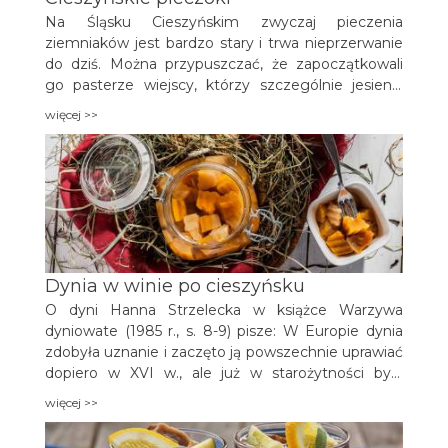
Na Śląsku Cieszyńskim zwyczaj pieczenia
ziemniaków jest bardzo stary i trwa nieprzerwanie
do dziś. Można przypuszczać, że zapoczątkowali
go pasterze wiejscy, którzy szczególnie jesienią
rozpalali ogniska, żeby się ogrzać, a do żaru wrzucali
więcej >>
bulwy ziemniaków. Ziemniaki były najprostszą i
podstawową potrawą już 150 lat temu.
Dynia w winie po cieszyńsku
O dyni Hanna Strzelecka w książce Warzywa
dyniowate (1985 r., s. 8-9) pisze: W Europie dynia
zdobyła uznanie i zaczęto ją powszech­nie uprawiać
dopiero w XVI w., ale już w starożytności była
smakołykiem np. podawano dynię smażoną w
więcej >>
miodzie. Uczeni greccy uważali ją za środek
przeciwko zaparciu (świeża, starta, zalana winem),