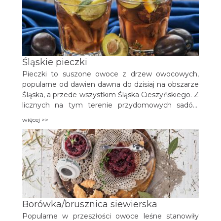
stara medycyna arabska polecała sok z dyni jako lek
nasenny.
Śląskie pieczki
Pieczki to suszone owoce z drzew owocowych,
popularne od dawien dawna do dzisiaj na obszarze
Śląska, a przede wszystkim Śląska Cieszyńskiego. Z
licznych na tym terenie przydomowych sadów
zbierane były i są owoce: śliwki, jabłka i gruszki, a w
więcej >>
myśl zasady „nic nie może się zmarnować” powstał
pomysł suszenia owoców. Również w przeszłości
niedobór pożywienia na tym obszarze sprawił, że
okoliczna ludność wykorzystywała wszystkie dary
natury, by zaspokoić głód.
Borówka/brusznica siewierska
Popularne w przeszłości owoce leśne stanowiły