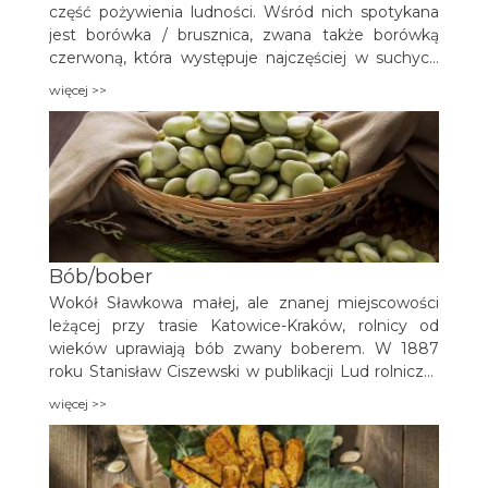
część pożywienia ludności. Wśród nich spotykana
jest borówka / brusznica, zwana także borówką
czerwoną, która występuje najczęściej w suchych
lub świeżych borach, niezbyt zwartych, a także w
więcej >>
zaroślach i na wrzosowiskach. Gorzej znosi
ocienienie zaś jej występowanie jest oznaką
zakwaszenia i wyjałowienia gleby. Kwitnie od maja
do lipca, owocuje w sierpniu, rzadziej w lipcu.
Jagoda jest początkowo biała, w miarę dojrzewania
czerwienieje, poczynając od strony wystawionej na
działanie słońca.
Bób/bober
Wokół Sławkowa małej, ale znanej miejscowości
leżącej przy trasie Katowice-Kraków, rolnicy od
wieków uprawiają bób zwany boberem. W 1887
roku Stanisław Ciszewski w publikacji Lud rolniczo-
górniczy z okolic Sławkowa w powiecie Olkuskim
więcej >>
opisując jadłospis, wymienia m.in. obiad: 10) bober
tj. bób, suchy, a niekiedy z wodzianką. W kuchni
regionalnej Zagłębia Dąbrowskiego nadal dania z
bobem są bardzo popularne.