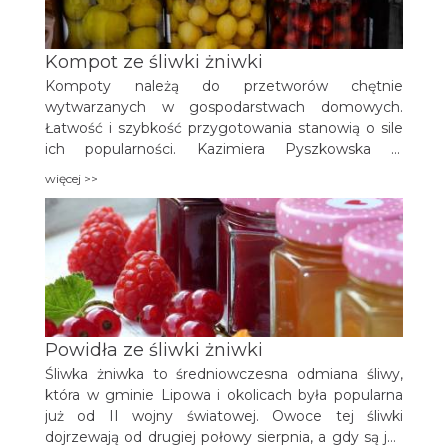
Kompot ze śliwki żniwki
Kompoty należą do przetworów chętnie
wytwarzanych w gospodarstwach domowych.
Łatwość i szybkość przygotowania stanowią o sile
ich popularności. Kazimiera Pyszkowska w
opracowaniu „W wiejskiej kuchni i na stole” pisze:
więcej >>
„Przygotowanie kompotów jest szybkie i łatwe.
Umyte, oczyszczone owoce układa się w słojach, a
następnie zalewa gorącym syropem
przygotowanym z wody i cukru”.
Powidła ze śliwki żniwki
Śliwka żniwka to średniowczesna odmiana śliwy,
która w gminie Lipowa i okolicach była popularna
już od II wojny światowej. Owoce tej śliwki
dojrzewają od drugiej połowy sierpnia, a gdy są już