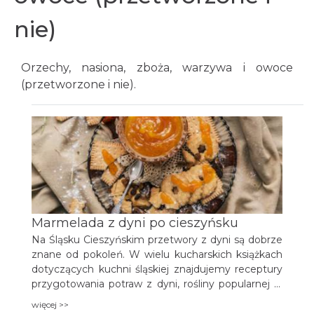
nie)
Orzechy, nasiona, zboża, warzywa i owoce
(przetworzone i nie).
Marmelada z dyni po cieszyńsku
Na Śląsku Cieszyńskim przetwory z dyni są dobrze
znane od pokoleń. W wielu kucharskich książkach
dotyczących kuchni śląskiej znajdujemy receptury
przygotowania potraw z dyni, rośliny popularnej w
przydomowych ogrodach na Śląsku. W publikacji
więcej >>
„Nasza Kuchnia” Walburgii Fójcikowej wydanej w