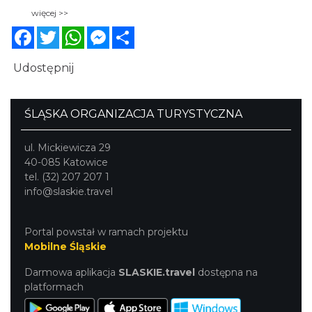
wystarczająco dojrzałe opadają na ziemię. Nadają
więcej >>
się do bezpośredniego spożycia jak również na
Facebook
Twitter
WhatsApp
Messenger
Share
przetwory m.in. na wyśmienite powidła, które swój
niepowtarzalny smak i aromat zawdzięczają
właśnie słodkim śliwkom żniwkom.
Udostępnij
ŚLĄSKA ORGANIZACJA TURYSTYCZNA
ul. Mickiewicza 29
40-085 Katowice
tel. (32) 207 207 1
info@slaskie.travel
Portal powstał w ramach projektu
Mobilne Śląskie
Darmowa aplikacja
SLASKIE.travel
dostępna na
platformach