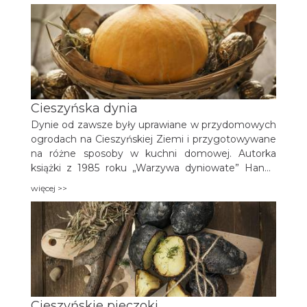
kwietniu 1937 roku w Czeskim Cieszynie, a będącej
nieocenioną skarbnicą tradycyjnych przepisów
kuchni Śląska Cieszyńskiego, znajdujemy przepis
na „marmeladę” (określenie marmolady w gwarze
śląskiej) z dyni.
Cieszyńska dynia
Dynie od zawsze były uprawiane w przydomowych
ogrodach na Cieszyńskiej Ziemi i przygotowywane
na różne sposoby w kuchni domowej. Autorka
książki z 1985 roku „Warzywa dyniowate” Hanna
Strzelecka opisując dynię pisze: „Działkowicze i
więcej >>
właściciele ogródków uprawiają amatorsko
przeróżne, oryginalne odmiany dyń.
Cieszyńskie pieczoki