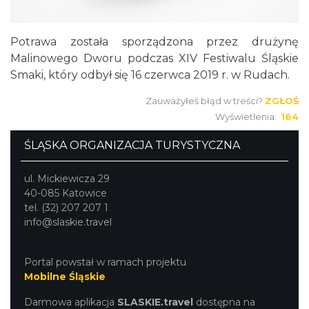
Potrawa została sporządzona przez drużynę
Malinowego Dworu podczas XIV Festiwalu Śląskie
Smaki, który odbył się 16 czerwca 2019 r. w Rudach.
Zauważyłeś błąd w treści?
ZGŁOŚ
Wyświetlenia:
164
ŚLĄSKA ORGANIZACJA TURYSTYCZNA
ul. Mickiewicza 29
40-085 Katowice
tel. (32) 207 207 1
info@slaskie.travel
Portal powstał w ramach projektu
Mobilne Śląskie
Darmowa aplikacja
SLASKIE.travel
dostępna na