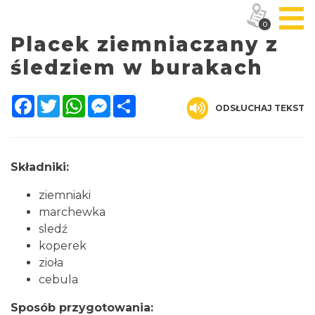
0
Placek ziemniaczany z
śledziem w burakach
Facebook
Twitter
WhatsApp
Messenger
Share
ODSŁUCHAJ TEKST
Składniki:
ziemniaki
marchewka
sledź
koperek
zioła
cebula
Sposób przygotowania: