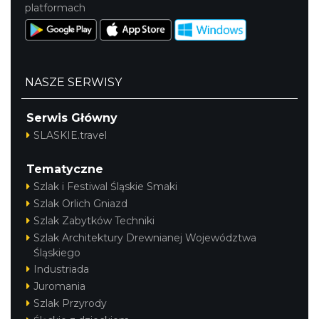
platformach
NASZE SERWISY
Serwis Główny
SLASKIE.travel
Tematyczne
Szlak i Festiwal Śląskie Smaki
Szlak Orlich Gniazd
Szlak Zabytków Techniki
Szlak Architektury Drewnianej Województwa
Śląskiego
Industriada
Juromania
Szlak Przyrody