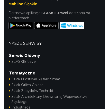
Mobilne Śląskie
Darmowa aplikacja
SLASKIE.travel
dostępna na
platformach
NASZE SERWISY
Serwis Główny
SLASKIE.travel
Tematyczne
Szlak i Festiwal Śląskie Smaki
Szlak Orlich Gniazd
Szlak Zabytków Techniki
Szlak Architektury Drewnianej Województwa
Śląskiego
Industriada