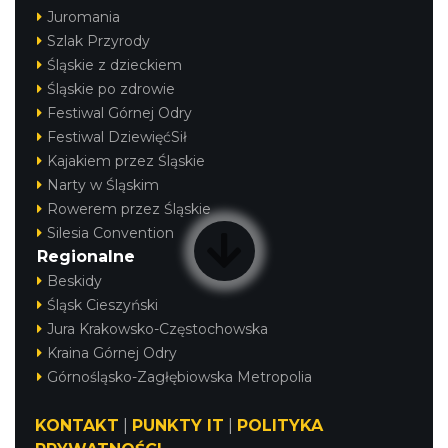
Juromania
Szlak Przyrody
Śląskie z dzieckiem
Śląskie po zdrowie
Festiwal Górnej Odry
Festiwal DziewięćSił
Kajakiem przez Śląskie
Narty w Śląskim
Rowerem przez Śląskie
Silesia Convention
Regionalne
Beskidy
Śląsk Cieszyński
Jura Krakowsko-Częstochowska
Kraina Górnej Odry
Górnośląsko-Zagłębiowska Metropolia
KONTAKT
|
PUNKTY IT
|
POLITYKA