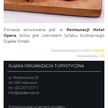
Potrawa serwowana jest w
Restauracji Hotel
Opera
, która jest członkiem Szlaku Kulinarnego
Śląskie Smaki.
Zauważyłeś błąd w treści?
ZGŁOŚ
Wyświetlenia:
93
ŚLĄSKA ORGANIZACJA TURYSTYCZNA
ul. Mickiewicza 29
40-085 Katowice
tel. (32) 207 207 1
info@slaskie.travel
Portal powstał w ramach projektu