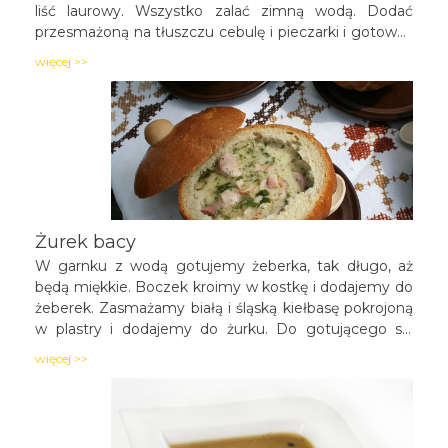
liść laurowy. Wszystko zalać zimną wodą. Dodać
przesmażoną na tłuszczu cebulę i pieczarki i gotować
na małym ogniu pod przykryciem ok. 40 minut.
więcej >>
Wyjąć ugotowaną kiełbasę do wywaru wlać zakwas
żytni i całość zagotować. Kiełbaski pokroić w plasterki
(kostkę) i ponownie włożyć do zupy, dodać majeranek
i przyprawić do smaku. Zdjąć żurek z ognia i zabielić
śmietaną.
Żurek bacy
W garnku z wodą gotujemy żeberka, tak długo, aż
będą miękkie. Boczek kroimy w kostkę i dodajemy do
żeberek. Zasmażamy białą i śląską kiełbasę pokrojoną
w plastry i dodajemy do żurku. Do gotującego się
wywaru wlewamy zakwas z ogórków kiszonych.
więcej >>
Śmietanę mieszamy z mąką i dodajemy do żurku na
koniec gotowania. Od 6 do 8 jaj (wcześniej
ugotowanych i pokrojonych na ćwiartki) wrzucamy do
żurku, następnie przyprawiamy do smaku