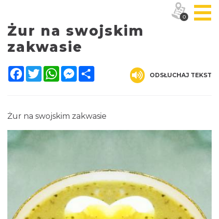
0
Żur na swojskim
zakwasie
Facebook
Twitter
WhatsApp
Messenger
Share
ODSŁUCHAJ TEKST
Żur na swojskim zakwasie