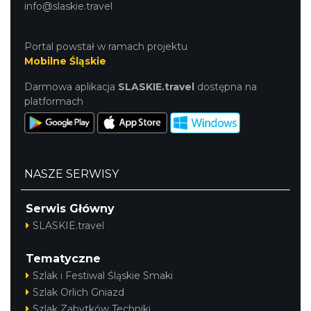
info@slaskie.travel
Portal powstał w ramach projektu
Mobilne Śląskie
Darmowa aplikacja
SLASKIE.travel
dostępna na
platformach
NASZE SERWISY
Serwis Główny
SLASKIE.travel
Tematyczne
Szlak i Festiwal Śląskie Smaki
Szlak Orlich Gniazd
Szlak Zabytków Techniki