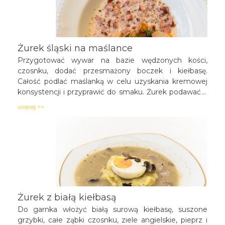
cukrem, majerankiem i solą.
Żurek śląski na maślance
Przygotować wywar na bazie wędzonych kości,
czosnku, dodać przesmażony boczek i kiełbasę.
Całość podlać maślanką w celu uzyskania kremowej
konsystencji i przyprawić do smaku. Żurek podawać z
chipsami z ziemniaka, kremowym żółtkiem z jajka,
więcej >>
koperkiem i rzodkiewką.
Żurek z białą kiełbasą
Do garnka włożyć białą surową kiełbasę, suszone
grzybki, całe ząbki czosnku, ziele angielskie, pieprz i