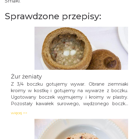
Smaki.
Sprawdzone przepisy:
Żur żeniaty
Z 3/4 boczku gotujemy wywar. Obrane ziemniaki
kroimy w kostkę i gotujemy na wywarze z boczku.
Ugotowany boczek wyjmujemy i kroimy w plastry.
Pozostały kawałek surowego, wędzonego boczku
kroimy w kostkę i topimy na skwarki, dodając pod
więcej >>
koniec pokrojoną w kostkę cebulę. Gdy ziemniaki będą
miękkie skwarki, tłuszcz i cebulę łączymy z zupą.
Wlewamy zakwas i doprowadzamy do wrzenia.
Dodajemy czosnek roztarty z solą. Przyprawiamy