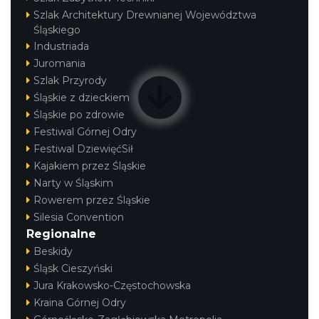
Szlak Architektury Drewnianej Województwa
Śląskiego
Industriada
Juromania
Szlak Przyrody
Śląskie z dzieckiem
Śląskie po zdrowie
Festiwal Górnej Odry
Festiwal DziewięćSił
Kajakiem przez Śląskie
Narty w Śląskim
Rowerem przez Śląskie
Silesia Convention
Regionalne
Beskidy
Śląsk Cieszyński
Jura Krakowsko-Częstochowska
Kraina Górnej Odry