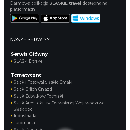
Darmowa aplikacja
SLASKIE.travel
dostępna na
platformach
NASZE SERWISY
Serwis Główny
SLASKIE.travel
Tematyczne
Szlak i Festiwal Śląskie Smaki
Szlak Orlich Gniazd
Szlak Zabytków Techniki
Szlak Architektury Drewnianej Województwa
Śląskiego
Industriada
Juromania
Szlak Przyrody