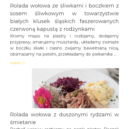
Rolada wołowa ze śliwkami i boczkiem z
sosem śliwkowym w towarzystwie
białych klusek śląskich faszerowanych
czerwoną kapustą z rodzynkami
Kroimy mięso na plastry i rozbijamy, dodajemy
przyprawy, smarujemy musztardą , układamy zwinięte
w boczku śliwki i ciasno zwijamy bawełnianą nicią,
obsmażamy na patelni, przekładamy do piekarnika na
blaszkę, podlewamy bulionem i dusimy. Z
więcej >>
otrzymanego wywaru sporządzamy sos ze śliwkami,
przecieramy go i zagęszczamy śmietanką.
Rolada wołowa z duszonymi rydzami w
śmietanie