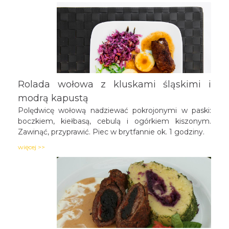
odcisnąć, drobno posiekać i usmażyć na dwóch
łyżkach masła. Dodać rozgnieciony czosnek, jajka i
namoczoną odciśniętą bułkę, dobrze wymieszać i
doprawić do smaku solą i pieprzem. Wołowinę pokroić
w plastry, dobrze rozbić, oprószyć przyprawami i
mąką. Masę szpinakową rozsmarować na mięsie.
Zwinąć rolady, dosmażyć na tłuszczu i dusić w
Rolada wołowa z kluskami śląskimi i
bulionie do miękkości.
modrą kapustą
Polędwicę wołową nadziewać pokrojonymi w paski:
boczkiem, kiełbasą, cebulą i ogórkiem kiszonym.
Zawinąć, przyprawić. Piec w brytfannie ok. 1 godziny.
więcej >>