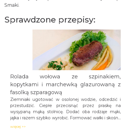
Smaki.
Sprawdzone przepisy:
Rolada wołowa ze szpinakiem,
kopytkami i marchewką glazurowaną z
fasolką szparagową
Ziemniaki ugotować w osolonej wodzie, odcedzić i
przestudzić. Ciepłe przecisnąć przez praskę na
wysypaną mąką stolnicę. Dodać oba rodzaje mąki,
jajka i razem szybko wyrobić. Formować wałki i skośne
kroić w równe kawałki. Gotować w osolonej wodzie.
więcej >>
Szpinak ugotować w osolonej wodzie, dobrze