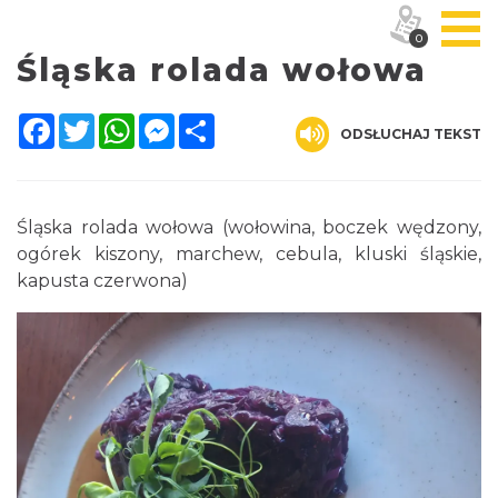
0
Śląska rolada wołowa
Facebook
Twitter
WhatsApp
Messenger
Share
ODSŁUCHAJ TEKST
Śląska rolada wołowa (wołowina, boczek wędzony,
ogórek kiszony, marchew, cebula, kluski śląskie,
kapusta czerwona)