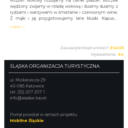
Rozbef wołowy rozbijamy na cienki plaster. Boczek
wędzony zwijamy w roladę wołową i dusimy dusimy z
rydzami i warzywami w śmietanie i czerwonym winie.
Z mąki i jaj przygotowujemy lane kluski. Kapustę
czerwoną szatkujemy, dusimy na smalcu z
więcej >>
rodzynkami. Pokrojoną w plastry roladę serwujemy na
duszonych rydzach i z kluseczkami podanymi na
talerzu obiadowym.
Zauważyłeś błąd w treści?
ZGŁOŚ
Wyświetlenia:
64
ŚLĄSKA ORGANIZACJA TURYSTYCZNA
ul. Mickiewicza 29
40-085 Katowice
tel. (32) 207 207 1
info@slaskie.travel
Portal powstał w ramach projektu
Mobilne Śląskie