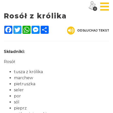
0
Rosół z królika
Facebook
Twitter
WhatsApp
Messenger
Share
ODSŁUCHAJ TEKST
Składniki:
Rosół:
tusza z królika
marchew
pietruszka
seler
por
sól
pieprz