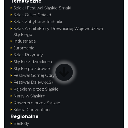
Tematyczne
Szlak i Festiwal Śląskie Smaki
Szlak Orlich Gniazd
Szlak Zabytków Techniki
Szlak Architektury Drewnianej Województwa
Śląskiego
Industriada
Juromania
Szlak Przyrody
Śląskie z dzieckiem
Śląskie po zdrowie
Festiwal Górnej Odry
Festiwal DziewięćSił
Kajakiem przez Śląskie
Narty w Śląskim
Rowerem przez Śląskie
Silesia Convention
Regionalne
Beskidy