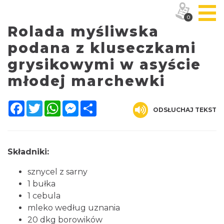
0
Rolada myśliwska
podana z kluseczkami
grysikowymi w asyście
młodej marchewki
Facebook
Twitter
WhatsApp
Messenger
Share
ODSŁUCHAJ TEKST
Składniki:
sznycel z sarny
1 bułka
1 cebula
mleko według uznania
20 dkg borowików