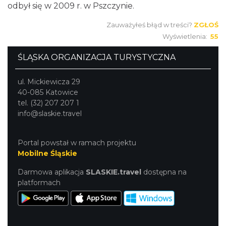
odbył się w 2009 r. w Pszczynie.
Zauważyłeś błąd w treści?
ZGŁOŚ
Wyświetlenia:
55
ŚLĄSKA ORGANIZACJA TURYSTYCZNA
ul. Mickiewicza 29
40-085 Katowice
tel. (32) 207 207 1
info@slaskie.travel
Portal powstał w ramach projektu
Mobilne Śląskie
Darmowa aplikacja
SLASKIE.travel
dostępna na
platformach