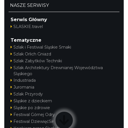
NASZE SERWISY
Serwis Główny
SLASKIE.travel
Tematyczne
Szlak i Festiwal Śląskie Smaki
Szlak Orlich Gniazd
Szlak Zabytków Techniki
Szlak Architektury Drewnianej Województwa
Śląskiego
Industriada
Juromania
Szlak Przyrody
Śląskie z dzieckiem
Śląskie po zdrowie
Festiwal Górnej Odry
Festiwal DziewięćSił