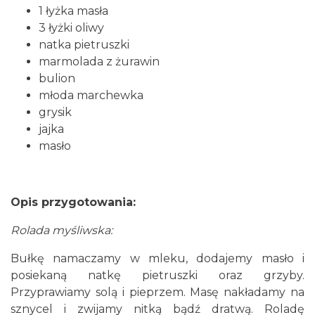
1 łyżka masła
3 łyżki oliwy
natka pietruszki
marmolada z żurawin
bulion
młoda marchewka
grysik
jajka
masło
Opis przygotowania:
Rolada myśliwska:
Bułkę namaczamy w mleku, dodajemy masło i
posiekaną natkę pietruszki oraz grzyby.
Przyprawiamy solą i pieprzem. Masę nakładamy na
sznycel i zwijamy nitką bądź dratwą. Roladę