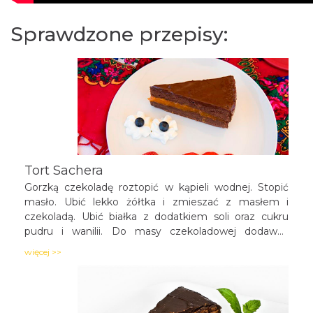
Sprawdzone przepisy:
Tort Sachera
Gorzką czekoladę roztopić w kąpieli wodnej. Stopić
masło. Ubić lekko żółtka i zmieszać z masłem i
czekoladą. Ubić białka z dodatkiem soli oraz cukru
pudru i wanilii. Do masy czekoladowej dodawać
stopniowo ubitą na sztywno pianę delikatnie
więcej >>
mieszając, dodać mąkę i całość dobrze wymieszać.
Całość piec w temperaturze 180˚C przez około 45
minut.