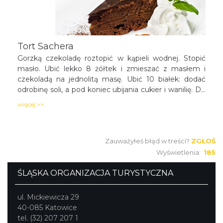
Tort Sachera
Gorzką czekoladę roztopić w kąpieli wodnej. Stopić
masło. Ubić lekko 8 żółtek i zmieszać z masłem i
czekoladą na jednolitą masę. Ubić 10 białek: dodać
odrobinę soli, a pod koniec ubijania cukier i wanilię. Do
masy czekoladowej dodawać stopniowo ubitą na
więcej >>
sztywno pianę, delikatnie mieszając. Dodać przesianą
mąkę i całość mieszać do uzyskania jednolitej masy.
Ciasto wlać do dwóch tortownic (o średnicy 20 cm)
Zauważyłeś błąd w treści?
ZGŁOŚ
wyłożonych natłuszczonym papierem
pergaminowym. Piec w temp. 180°C około 45 minut
Wyświetlenia:
185
(aż patyczek wbity w ciasto wyjdzie suchy).
ŚLĄSKA ORGANIZACJA TURYSTYCZNA
ul. Mickiewicza 29
40-085 Katowice
tel. (32) 207 207 1