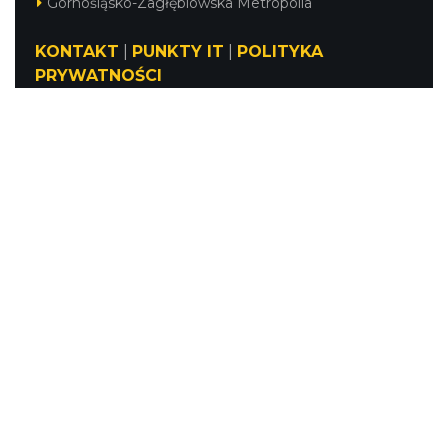
Górnośląsko-Zagłębiowska Metropolia
KONTAKT
|
PUNKTY IT
|
POLITYKA
PRYWATNOŚCI