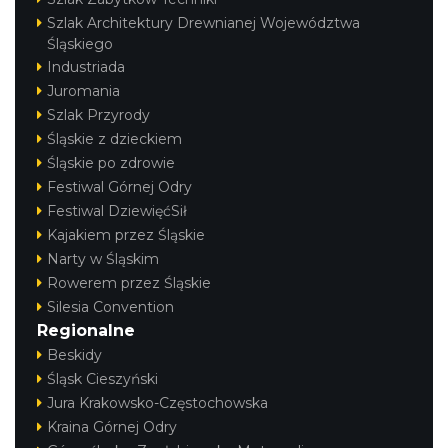
Szlak Architektury Drewnianej Województwa
Śląskiego
Industriada
Juromania
Szlak Przyrody
Śląskie z dzieckiem
Śląskie po zdrowie
Festiwal Górnej Odry
Festiwal DziewięćSił
Kajakiem przez Śląskie
Narty w Śląskim
Rowerem przez Śląskie
Silesia Convention
Regionalne
Beskidy
Śląsk Cieszyński
Jura Krakowsko-Częstochowska
Kraina Górnej Odry