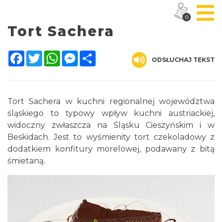
0
Tort Sachera
Facebook
Twitter
WhatsApp
Messenger
Share
ODSŁUCHAJ TEKST
Tort Sachera w kuchni regionalnej województwa
śląskiego to typowy wpływ kuchni austriackiej,
widoczny zwłaszcza na Śląsku Cieszyńskim i w
Beskidach. Jest to wyśmienity tort czekoladowy z
dodatkiem konfitury morelowej, podawany z bitą
śmietaną.