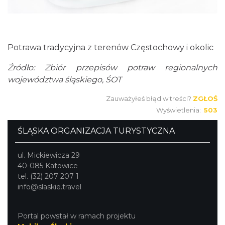
Potrawa tradycyjna z terenów Częstochowy i okolic
Źródło: Zbiór przepisów potraw regionalnych
województwa śląskiego, ŚOT
Zauważyłeś błąd w treści?
ZGŁOŚ
Wyświetlenia:
503
ŚLĄSKA ORGANIZACJA TURYSTYCZNA
ul. Mickiewicza 29
40-085 Katowice
tel. (32) 207 207 1
info@slaskie.travel
Portal powstał w ramach projektu