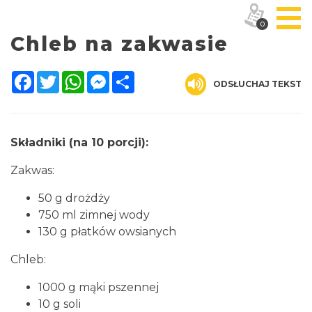
0
Chleb na zakwasie
Facebook
Twitter
WhatsApp
Messenger
Share
ODSŁUCHAJ TEKST
Składniki (na 10 porcji):
Zakwas:
50 g drożdży
750 ml zimnej wody
130 g płatków owsianych
Chleb:
1000 g mąki pszennej
10 g soli