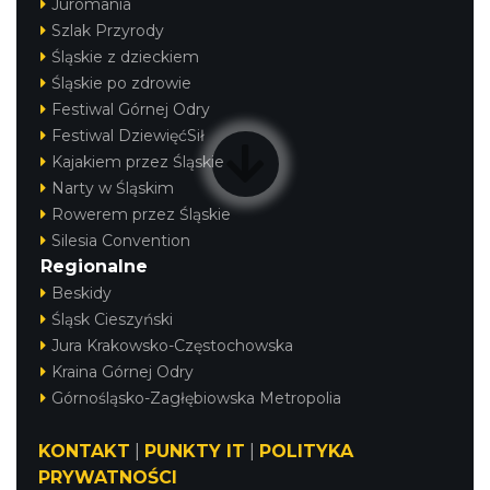
Juromania
Szlak Przyrody
Śląskie z dzieckiem
Śląskie po zdrowie
Festiwal Górnej Odry
Festiwal DziewięćSił
Kajakiem przez Śląskie
Narty w Śląskim
Rowerem przez Śląskie
Silesia Convention
Regionalne
Beskidy
Śląsk Cieszyński
Jura Krakowsko-Częstochowska
Kraina Górnej Odry
Górnośląsko-Zagłębiowska Metropolia
KONTAKT
|
PUNKTY IT
|
POLITYKA
PRYWATNOŚCI