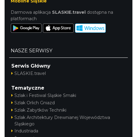
Mobilne Śląskie
Darmowa aplikacja
SLASKIE.travel
dostępna na
platformach
NASZE SERWISY
Serwis Główny
SLASKIE.travel
Tematyczne
Szlak i Festiwal Śląskie Smaki
Szlak Orlich Gniazd
Szlak Zabytków Techniki
Szlak Architektury Drewnianej Województwa
Śląskiego
Industriada