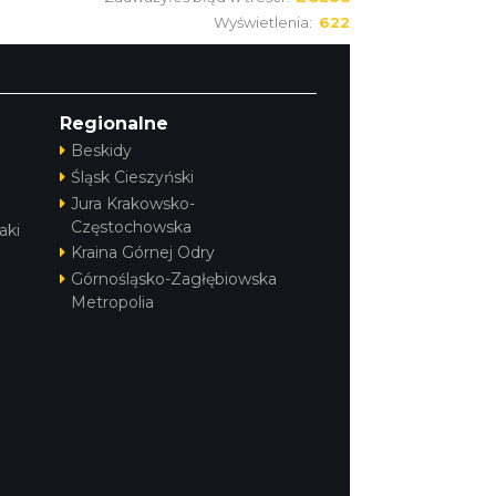
Wyświetlenia:
622
Regionalne
Beskidy
Śląsk Cieszyński
Jura Krakowsko-
Częstochowska
aki
Kraina Górnej Odry
Górnośląsko-Zagłębiowska
Metropolia