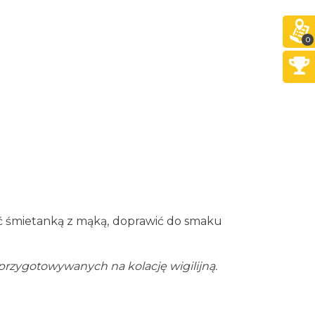
0
ać śmietanką z mąką, doprawić do smaku
przygotowywanych na kolację wigilijną.