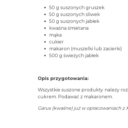
50 g suszonych gruszek
50 g suszonych śliwek
50 g suszonych jabłek
kwaśna śmietana
mąka
cukier
makaron (muszelki lub zacierki)
500 g świeżych jabłek
Opis przygotowania:
Wszystkie suszone produkty należy roz
cukrem. Podawać z makaronem.
Garus (kwaśne) już w opracowaniach z X