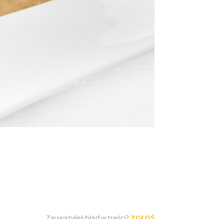
Zauważyłeś błąd w treści?
ZGŁOŚ