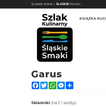
|
ŚLĄSKIE SMAKI
SLASKIE.
TRAVEL
KSIĄŻKA KU
Garus
Facebook
Twitter
WhatsApp
Messenger
Share
Składniki
(na 2 l wody)
: