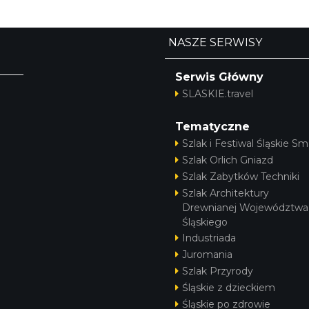
NASZE SERWISY
Serwis Główny
SLASKIE.travel
Tematyczne
Szlak i Festiwal Śląskie Sm
Szlak Orlich Gniazd
Szlak Zabytków Techniki
Szlak Architektury
Drewnianej Województwa
Śląskiego
Industriada
Juromania
Szlak Przyrody
Śląskie z dzieckiem
Śląskie po zdrowie