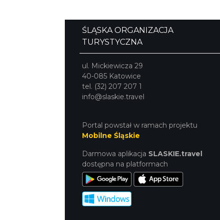
ŚLĄSKA ORGANIZACJA
TURYSTYCZNA
ul. Mickiewicza 29
40-085 Katowice
tel. (32) 207 207 1
info@slaskie.travel
Portal powstał w ramach projektu
Mobilne Śląskie
Darmowa aplikacja
SLASKIE.travel
dostępna na platformach