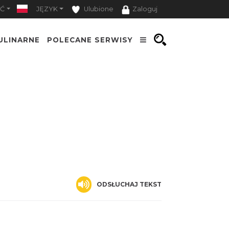
Ć
JĘZYK
Ulubione
Zaloguj
ULINARNE
POLECANE SERWISY
ODSŁUCHAJ TEKST