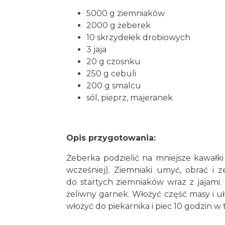
5000 g ziemniaków
2000 g żeberek
10 skrzydełek drobiowych
3 jaja
20 g czosnku
250 g cebuli
200 g smalcu
sól, pieprz, majeranek
Opis przygotowania:
Żeberka podzielić na mniejsze kawałk
wcześniej). Ziemniaki umyć, obrać i 
do startych ziemniaków wraz z jajami
żeliwny garnek. Włożyć część masy i u
włożyć do piekarnika i piec 10 godzin w