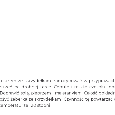
i i razem ze skrzydełkami zamarynować w przyprawach 
zetrzeć na drobnej tarce. Cebulę i resztę czosnku o
. Doprawić solą, pieprzem i majerankiem. Całość dokł
łożyć żeberka ze skrzydełkami. Czynność tę powtarzać
 temperaturze 120 stopni.