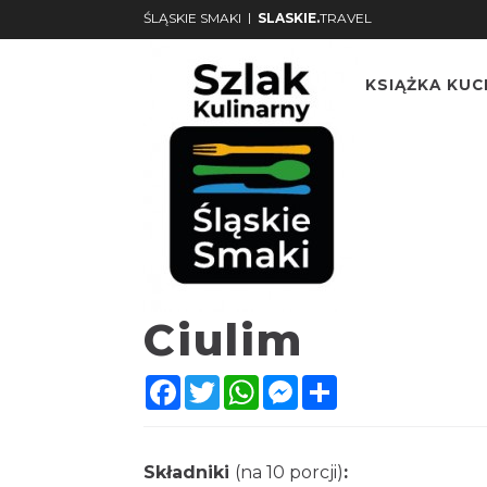
|
ŚLĄSKIE SMAKI
SLASKIE.
TRAVEL
KSIĄŻKA KU
Ciulim
Facebook
Twitter
WhatsApp
Messenger
Share
Składniki
(na 10 porcji)
: