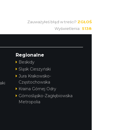
Zauważyłeś błąd w treści?
ZGŁOŚ
Wyświetlenia:
5138
Regionalne
Beskidy
Śląsk Cieszyński
Jura Krakowsko-
Częstochowska
aki
Kraina Górnej Odry
Górnośląsko-Zagłębiowska
Metropolia