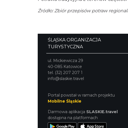
Źródło: Zbiór przepisów potraw region
ŚLĄSKA ORGANIZACJA
TURYSTYCZNA
ul. Mickiewicza 29
40-085 Katowice
tel. (32) 207 207 1
info@slaskie.travel
Portal powstał w ramach projektu
Mobilne Śląskie
Darmowa aplikacja
SLASKIE.travel
dostępna na platformach