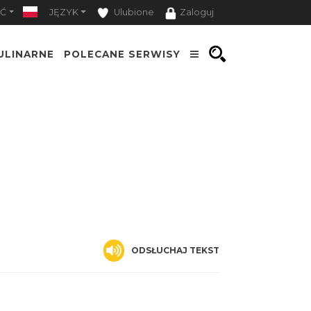
Ć
JĘZYK
Ulubione
Zaloguj
ULINARNE
POLECANE SERWISY
ODSŁUCHAJ TEKST