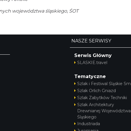
alnych województwa śląskiego, ŚOT
NASZE SERWISY
Serwis Główny
SLASKIE.travel
Tematyczne
Szlak i Festiwal Śląskie Sm
Szlak Orlich Gniazd
Szlak Zabytków Techniki
Szlak Architektury
Drewnianej Województwa
Śląskiego
Industriada
Juromania