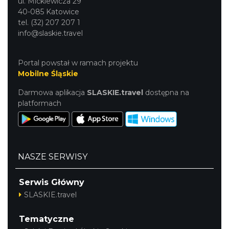
ul. Mickiewicza 29
40-085 Katowice
tel. (32) 207 207 1
info@slaskie.travel
Portal powstał w ramach projektu
Mobilne Śląskie
Darmowa aplikacja
SLASKIE.travel
dostępna na
platformach
NASZE SERWISY
Serwis Główny
SLASKIE.travel
Tematyczne