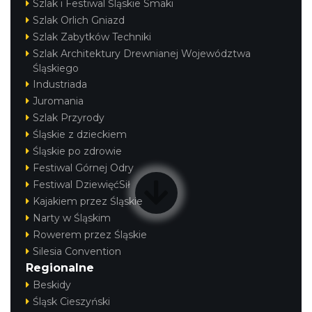
Szlak i Festiwal Śląskie Smaki
Szlak Orlich Gniazd
Szlak Zabytków Techniki
Szlak Architektury Drewnianej Województwa
Śląskiego
Industriada
Juromania
Szlak Przyrody
Śląskie z dzieckiem
Śląskie po zdrowie
Festiwal Górnej Odry
Festiwal DziewięćSił
Kajakiem przez Śląskie
Narty w Śląskim
Rowerem przez Śląskie
Silesia Convention
Regionalne
Beskidy
Śląsk Cieszyński