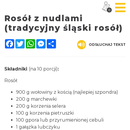
0
Rosół z nudlami
(tradycyjny śląski rosół)
Facebook
Twitter
WhatsApp
Messenger
Share
ODSŁUCHAJ TEKST
Składniki
(na 10 porcji)
:
Rosół:
900 g wołowiny z kością (najlepiej szpondra)
200 g marchewki
200 g korzenia selera
100 g korzenia pietruszki
100 gpora lub przyrumienionej cebuli
1 gałązka lubczyku