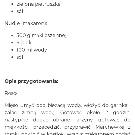
zielona pietruszka
sól
Nudle (makaron):
500 g mąki pszennej
5 jajek
100 ml wody
sól
Opis przygotowania:
Rosół:
Mięso umyć pod bieżącą wodą, włożyć do garnka i
zalać zimną wodą. Gotować około 2 godzin,
następnie dodać obrane jarzyny, gotować do
miękkości, przecedzić, przyprawić. Marchewkę z
rosołu pokroić w kostkę i wraz z makaronem dodać