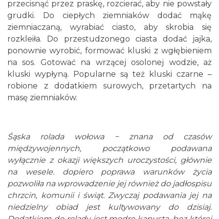
przecisnąć przez praskę, rozcierać, aby nie powstały
grudki. Do ciepłych ziemniaków dodać mąkę
ziemniaczaną, wyrabiać ciasto, aby skrobia się
rozkleiła. Do przestudzonego ciasta dodać jajka,
ponownie wyrobić, formować kluski z wgłębieniem
na sos. Gotować na wrzącej osolonej wodzie, aż
kluski wypłyną. Popularne są też kluski czarne –
robione z dodatkiem surowych, przetartych na
masę ziemniaków.
Śąska rolada wołowa − znana od czasów
międzywojennych, początkowo podawana
wyłącznie z okazji większych uroczystości, głównie
na wesele. dopiero poprawa warunków życia
pozwoliła na wprowadzenie jej również do jadłospisu
chrzcin, komunii i świąt. Zwyczaj podawania jej na
niedzielny obiad jest kultywowany do dzisiaj.
Dodatkiem do rolady jest modro kapusta, bez której