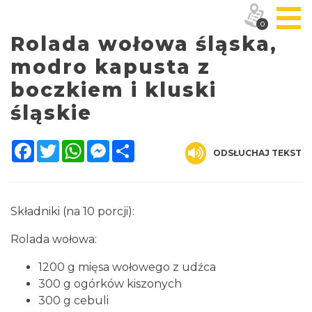
0
Rolada wołowa śląska,
modro kapusta z
boczkiem i kluski
śląskie
Facebook
Twitter
WhatsApp
Messenger
Share
ODSŁUCHAJ TEKST
Składniki (na 10 porcji):
Rolada wołowa:
1200 g mięsa wołowego z udźca
300 g ogórków kiszonych
300 g cebuli