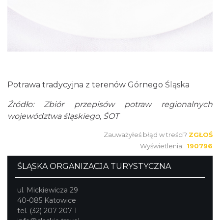
Potrawa tradycyjna z terenów Górnego Śląska
Źródło: Zbiór przepisów potraw regionalnych
województwa śląskiego, ŚOT
Zauważyłeś błąd w treści?
ZGŁOŚ
Wyświetlenia:
190796
ŚLĄSKA ORGANIZACJA TURYSTYCZNA
ul. Mickiewicza 29
40-085 Katowice
tel. (32) 207 207 1