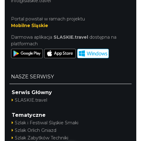
info@slaskie.travel
Portal powstał w ramach projektu
Mobilne Śląskie
Darmowa aplikacja
SLASKIE.travel
dostępna na
platformach
NASZE SERWISY
Serwis Główny
SLASKIE.travel
Tematyczne
Szlak i Festiwal Śląskie Smaki
Szlak Orlich Gniazd
Szlak Zabytków Techniki