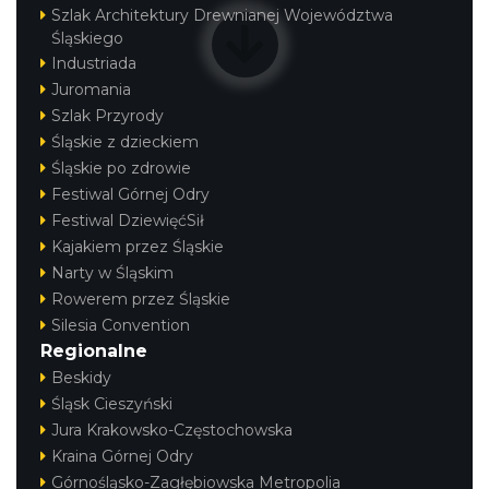
Szlak Architektury Drewnianej Województwa
Śląskiego
Industriada
Juromania
Szlak Przyrody
Śląskie z dzieckiem
Śląskie po zdrowie
Festiwal Górnej Odry
Festiwal DziewięćSił
Kajakiem przez Śląskie
Narty w Śląskim
Rowerem przez Śląskie
Silesia Convention
Regionalne
Beskidy
Śląsk Cieszyński
Jura Krakowsko-Częstochowska
Kraina Górnej Odry
Górnośląsko-Zagłębiowska Metropolia