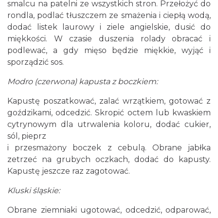
smalcu na patelni ze wszystkich stron. Przełożyć do
rondla, podlać tłuszczem ze smażenia i ciepłą wodą,
dodać listek laurowy i ziele angielskie, dusić do
miękkości. W czasie duszenia rolady obracać i
podlewać, a gdy mięso będzie miękkie, wyjąć i
sporządzić sos.
Modro (czerwona) kapusta z boczkiem:
Kapustę poszatkować, zalać wrzątkiem, gotować z
goździkami, odcedzić. Skropić octem lub kwaskiem
cytrynowym dla utrwalenia koloru, dodać cukier,
sól, pieprz
i przesmażony boczek z cebulą. Obrane jabłka
zetrzeć na grubych oczkach, dodać do kapusty.
Kapustę jeszcze raz zagotować.
Kluski śląskie:
Obrane ziemniaki ugotować, odcedzić, odparować,