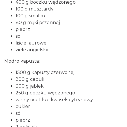
400 g boczku wędzonego
100 g musztardy
100 g smalcu
80 g mąki pszennej
pieprz
sól
liście laurowe
ziele angielskie
Modro kapusta:
1500 g kapusty czerwonej
200 g cebuli
300 g jabłek
250 g boczku wędzonego
winny ocet lub kwasek cytrynowy
cukier
sól
pieprz
2 goździk