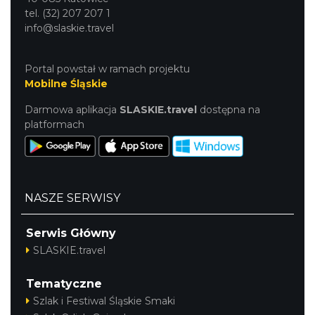
tel. (32) 207 207 1
info@slaskie.travel
Portal powstał w ramach projektu
Mobilne Śląskie
Darmowa aplikacja
SLASKIE.travel
dostępna na
platformach
NASZE SERWISY
Serwis Główny
SLASKIE.travel
Tematyczne
Szlak i Festiwal Śląskie Smaki