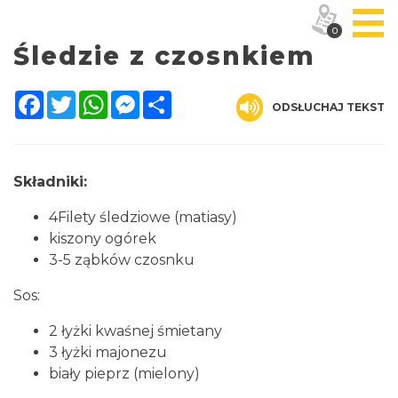
0
Śledzie z czosnkiem
Facebook
Twitter
WhatsApp
Messenger
Share
ODSŁUCHAJ TEKST
Składniki:
4Filety śledziowe (matiasy)
kiszony ogórek
3-5 ząbków czosnku
Sos:
2 łyżki kwaśnej śmietany
3 łyżki majonezu
biały pieprz (mielony)