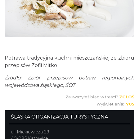
Potrawa tradycyjna kuchni mieszczańskiej ze zbioru
przepisów Zofii Mitko
Źródło: Zbiór przepisów potraw regionalnych
województwa śląskiego, ŚOT
Zauważyłeś błąd w treści?
ZGŁOŚ
Wyświetlenia:
705
ŚLĄSKA ORGANIZACJA TURYSTYCZNA
ul. Mickiewicza 29
40-085 Katowice