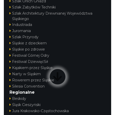
Szlak Orlich Gniazd
Szlak Zabytków Techniki
Szlak Architektury Drewnianej Województwa
Śląskiego
Industriada
Juromania
Szlak Przyrody
Śląskie z dzieckiem
Śląskie po zdrowie
Festiwal Górnej Odry
Festiwal DziewięćSił
Kajakiem przez Śląskie
Narty w Śląskim
Rowerem przez Śląskie
Silesia Convention
Regionalne
Beskidy
Śląsk Cieszyński
Jura Krakowsko-Częstochowska