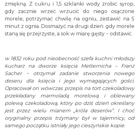
zmiękną. Z cukru i 1,5 szklanki wody zrobić syrop,
gdy zacznie wrzeć wrzucić do niego osączone
morele, potrzymać chwilę na ogniu, zestawić na 5
minut z ognia. Dosmażyć na drugi dzień: gdy morele
staną się przejrzyste, a sok w miarę gęsty − odstawić.
w 1832 roku pod nieobecność szefa kuchni młodszy
kucharz na dworze księcia Metternicha – Franz
Sacher − otrzymał zadanie stworzenia nowego
deseru dla księcia i jego wymagających gości.
Opracował on wówczas przepis na tort czekoladowy
przekładany marmoladą morelową i oblewany
polewą czekoladową, który po dziś dzień określany
jest przez wielu mianem „króla deserów”. I choć
oryginalny przepis trzymany był w tajemnicy, od
samego początku istniały jego cieszyńskie kopie.