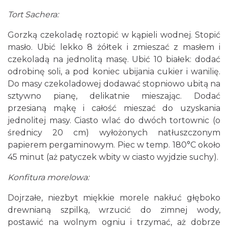
Tort Sachera:
Gorzką czekoladę roztopić w kąpieli wodnej. Stopić
masło. Ubić lekko 8 żółtek i zmieszać z masłem i
czekoladą na jednolitą masę. Ubić 10 białek: dodać
odrobinę soli, a pod koniec ubijania cukier i wanilię.
Do masy czekoladowej dodawać stopniowo ubitą na
sztywno pianę, delikatnie mieszając. Dodać
przesianą mąkę i całość mieszać do uzyskania
jednolitej masy. Ciasto wlać do dwóch tortownic (o
średnicy 20 cm) wyłożonych natłuszczonym
papierem pergaminowym. Piec w temp. 180°C około
45 minut (aż patyczek wbity w ciasto wyjdzie suchy).
Konfitura morelowa:
Dojrzałe, niezbyt miękkie morele nakłuć głęboko
drewnianą szpilką, wrzucić do zimnej wody,
postawić na wolnym ogniu i trzymać, aż dobrze