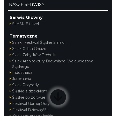
NASZE SERWISY
Serwis Główny
SLASKIE.travel
Tematyczne
Szlak i Festiwal Śląskie Smaki
Szlak Orlich Gniazd
Szlak Zabytków Techniki
Szlak Architektury Drewnianej Województwa
Śląskiego
Industriada
Juromania
Szlak Przyrody
Śląskie z dzieckiem
Śląskie po zdrowie
Festiwal Górnej Odry
Festiwal DziewięćSił
Kajakiem przez Śląskie