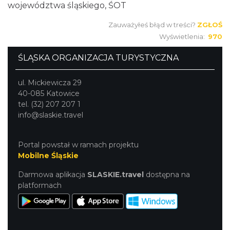
województwa śląskiego, ŚOT
Zauważyłeś błąd w treści?
ZGŁOŚ
Wyświetlenia:
970
ŚLĄSKA ORGANIZACJA TURYSTYCZNA
ul. Mickiewicza 29
40-085 Katowice
tel. (32) 207 207 1
info@slaskie.travel
Portal powstał w ramach projektu
Mobilne Śląskie
Darmowa aplikacja
SLASKIE.travel
dostępna na
platformach