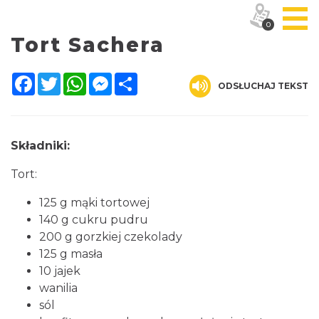
0
Tort Sachera
Facebook
Twitter
WhatsApp
Messenger
Share
ODSŁUCHAJ TEKST
Składniki:
Tort:
125 g mąki tortowej
140 g cukru pudru
200 g gorzkiej czekolady
125 g masła
10 jajek
wanilia
sól