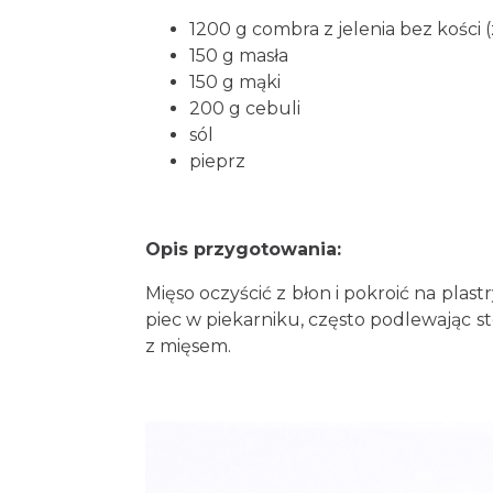
1200 g combra z jelenia bez kośc
150 g masła
150 g mąki
200 g cebuli
sól
pieprz
Opis przygotowania:
Mięso oczyścić z błon i pokroić na pla
piec w piekarniku, często podlewając s
z mięsem.