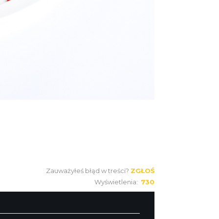
Zauważyłeś błąd w treści?
ZGŁOŚ
Wyświetlenia:
730