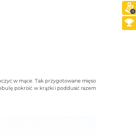
0
obtoczyć w mące. Tak przygotowane mięso
ebulę pokroić w krążki i poddusić razem