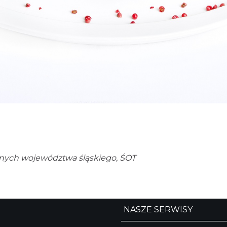
alnych województwa śląskiego, ŚOT
NASZE SERWISY