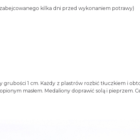
i (zabejcowanego kilka dni przed wykonaniem potrawy)
stry grubości 1 cm. Każdy z plastrów rozbić tłuczkiem i 
topionym masłem. Medaliony doprawić solą i pieprzem. C