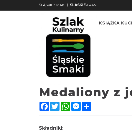
|
ŚLĄSKIE SMAKI
SLASKIE.
TRAVEL
KSIĄŻKA KU
Medaliony z j
Facebook
Twitter
WhatsApp
Messenger
Share
Składniki: