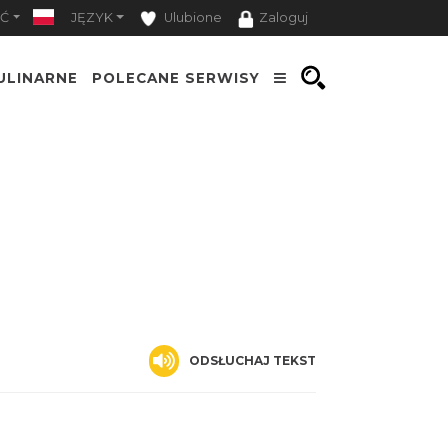
Ć
JĘZYK
Ulubione
Zaloguj
ULINARNE
POLECANE SERWISY
ODSŁUCHAJ TEKST