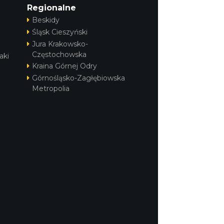
Regionalne
Beskidy
Śląsk Cieszyński
Jura Krakowsko-
Częstochowska
aki
Kraina Górnej Odry
Górnośląsko-Zagłębiowska
Metropolia