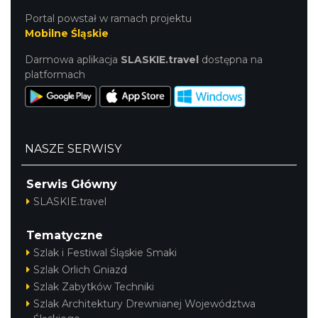
Portal powstał w ramach projektu
Mobilne Śląskie
Darmowa aplikacja
SLASKIE.travel
dostępna na
platformach
NASZE SERWISY
Serwis Główny
SLASKIE.travel
Tematyczne
Szlak i Festiwal Śląskie Smaki
Szlak Orlich Gniazd
Szlak Zabytków Techniki
Szlak Architektury Drewnianej Województwa