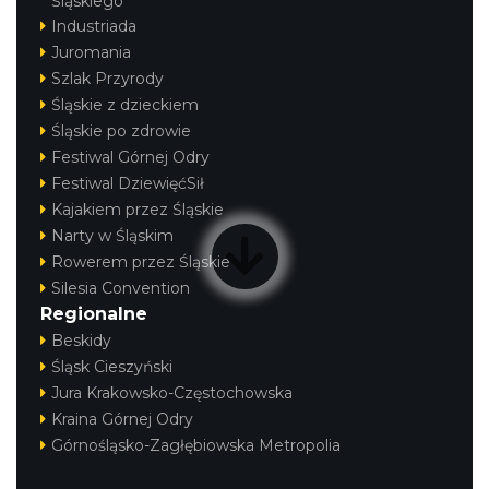
Śląskiego
Industriada
Juromania
Szlak Przyrody
Śląskie z dzieckiem
Śląskie po zdrowie
Festiwal Górnej Odry
Festiwal DziewięćSił
Kajakiem przez Śląskie
Narty w Śląskim
Rowerem przez Śląskie
Silesia Convention
Regionalne
Beskidy
Śląsk Cieszyński
Jura Krakowsko-Częstochowska
Kraina Górnej Odry
Górnośląsko-Zagłębiowska Metropolia