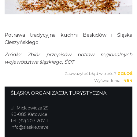
Potrawa tradycyjna kuchni Beskidów i Śląska
Cieszyńskiego
Źródło: Zbiór przepisów potraw regionalnych
województwa śląskiego, ŚOT
Zauważyłeś błąd w treści?
ZGŁOŚ
Wyświetlenia:
484
ŚLĄSKA ORGANIZACJA TURYSTYCZNA
ul. Mickiewicza 29
40-085 Katowice
tel. (32) 207 207 1
info@slaskie.travel