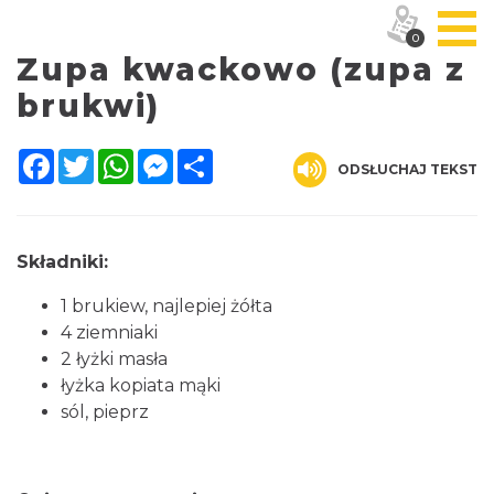
0
Zupa kwackowo (zupa z
brukwi)
Facebook
Twitter
WhatsApp
Messenger
Share
ODSŁUCHAJ TEKST
Składniki:
1 brukiew, najlepiej żółta
4 ziemniaki
2 łyżki masła
łyżka kopiata mąki
sól, pieprz