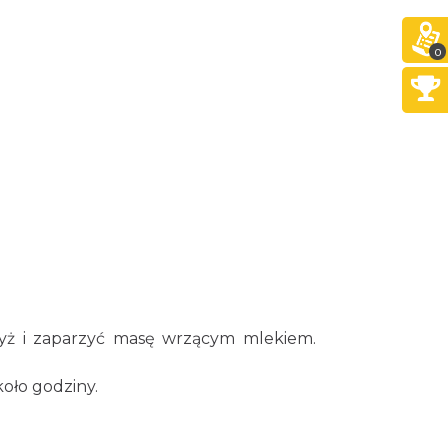
0
ryż i zaparzyć masę wrzącym mlekiem.
oło godziny.