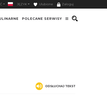
Ć
JĘZYK
Ulubione
Zaloguj
ULINARNE
POLECANE SERWISY
ODSŁUCHAJ TEKST