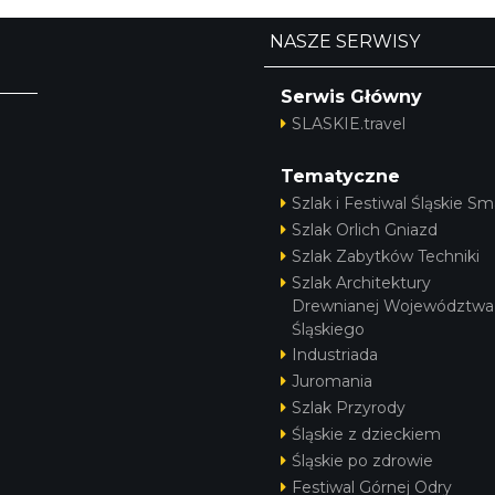
NASZE SERWISY
Serwis Główny
SLASKIE.travel
Tematyczne
Szlak i Festiwal Śląskie Sm
Szlak Orlich Gniazd
Szlak Zabytków Techniki
Szlak Architektury
Drewnianej Województwa
Śląskiego
Industriada
Juromania
Szlak Przyrody
Śląskie z dzieckiem
Śląskie po zdrowie
Festiwal Górnej Odry