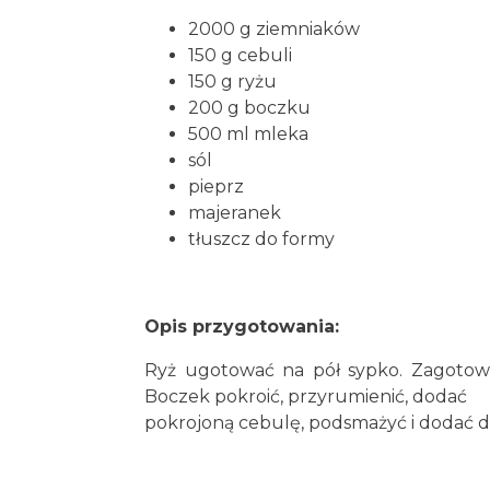
2000 g ziemniaków
150 g cebuli
150 g ryżu
200 g boczku
500 ml mleka
sól
pieprz
majeranek
tłuszcz do formy
Opis przygotowania:
Ryż ugotować na pół sypko. Zagotowa
Boczek pokroić, przyrumienić, dodać
pokrojoną cebulę, podsmażyć i dodać d