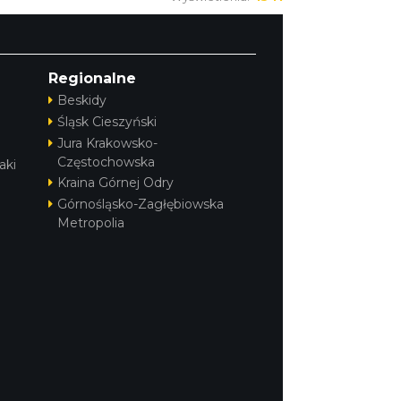
Regionalne
Beskidy
Śląsk Cieszyński
Jura Krakowsko-
Częstochowska
aki
Kraina Górnej Odry
Górnośląsko-Zagłębiowska
Metropolia