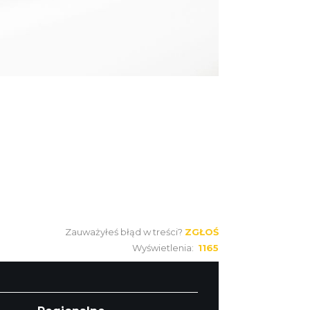
Zauważyłeś błąd w treści?
ZGŁOŚ
Wyświetlenia:
1165