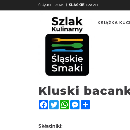
|
ŚLĄSKIE SMAKI
SLASKIE.
TRAVEL
KSIĄŻKA KU
Kluski bacank
Facebook
Twitter
WhatsApp
Messenger
Share
Składniki: