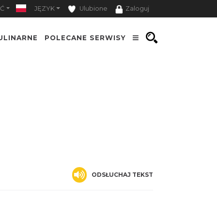
Ć
JĘZYK
Ulubione
Zaloguj
ULINARNE
POLECANE SERWISY
ODSŁUCHAJ TEKST