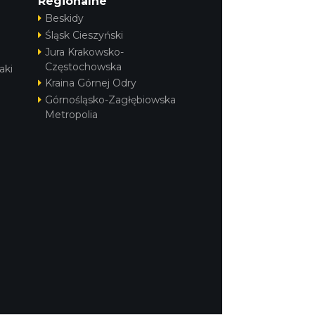
Regionalne
Beskidy
Śląsk Cieszyński
Jura Krakowsko-
Częstochowska
aki
Kraina Górnej Odry
Górnośląsko-Zagłębiowska
Metropolia