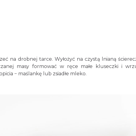
zeć na drobnej tarce. Wyłożyć na czystą lnianą ścierec
czanej masy formować w ręce małe kluseczki i wrz
picia − maślankę lub zsiadłe mleko.