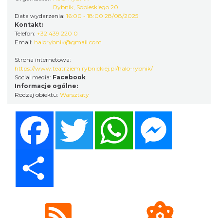
DNI OTWARTE w teatrze NA PÓŁ i teatrze
Rybnik, Sobieskiego 20
Data wydarzenia:
16:00 - 18:00 28/08/2025
POWROTÓW || REKRUTACJA NA SEZON
Kontakt:
Rybnik
26/27
Telefon:
+32 439 220 0
0.00 km
2026-08-29
Email:
halorybnik@gmail.com
Strona internetowa:
https://www.teatrziemirybnickiej.pl/halo-rybnik/
Social media:
Facebook
Informacje ogólne:
Rodzaj obiektu:
Warsztaty
Facebook
Twitter
WhatsApp
Messenger
XXVI Powiatowy Rajd Rowerowy
Wodzisław Śląski
Share
11.19 km
2026-08-30