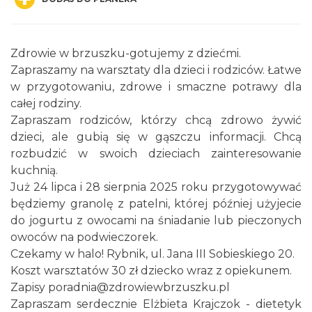
Zdrowie w brzuszku-gotujemy z dziećmi.
Zapraszamy na warsztaty dla dzieci i rodziców. Łatwe
w przygotowaniu, zdrowe i smaczne potrawy dla
całej rodziny.
Spotkanie miłośników numizmatów
Zapraszam rodziców, którzy chcą zdrowo żywić
Rybnik
dzieci, ale gubią się w gąszczu informacji. Chcą
0.00 km
2026-08-08
rozbudzić w swoich dzieciach zainteresowanie
kuchnią.
Już 24 lipca i 28 sierpnia 2025 roku przygotowywać
będziemy granolę z patelni, której później użyjecie
do jogurtu z owocami na śniadanie lub pieczonych
owoców na podwieczorek.
Czekamy w halo! Rybnik, ul. Jana III Sobieskiego 20.
Koszt warsztatów 30 zł dziecko wraz z opiekunem.
Wakacyjne Warsztaty Malarskie "Rybnik -
Zapisy poradnia@zdrowiewbrzuszku.pl
miasto zieleni"
Zapraszam serdecznie Elżbieta Krajczok - dietetyk
Rybnik