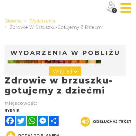
0
Główna
Wydarzenia
Zdrowie W Brzuszku-Gotujemy Z Dziećmi
WYDARZENIA W POBLIŻU
WIĘCEJ
Zdrowie w brzuszku-
gotujemy z dziećmi
Miejscowość:
Warsztat gry na flecie indiańskim –
RYBNIK
pierwsze kroki w świecie melodii
Facebook
Twitter
WhatsApp
Messenger
Share
ODSŁUCHAJ TEKST
Rybnik
0.00 km
2026-09-10
DODAJ DO PLANERA