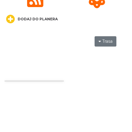
Koncert Sandry w Gliwicach
DODAJ DO PLANERA
Gliwice
21.05 km
2026-10-16
Trasa
Wystawa prof. Włodzimierza
Kwiatkowskiego w Tichauer Art Gallery
Tychy
27.13 km
2026-07-31