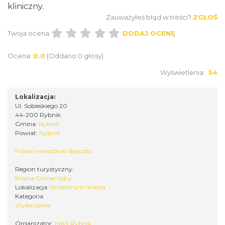
kliniczny.
0.00 km
2026-08-22
Zauważyłeś błąd w treści?
ZGŁOŚ
Twoja ocena:
DODAJ OCENĘ
Ocena:
0.0
(Oddano 0 głosy)
Wyświetlenia:
34
Lokalizacja:
Coś z niczego - organizery z tektury, z
Ul. Sobieskiego 20
44-200 Rybnik
makramy...
Gmina:
Rybnik
Rybnik
Powiat:
Rybnik
0.00 km
2026-08-19
Pokaż wskazówki dojazdu
Region turystyczny:
Kraina Górnej Odry
Lokalizacja:
W centrum miasta
Kategoria:
Wydarzenia
Organizator:
halo! Rybnik