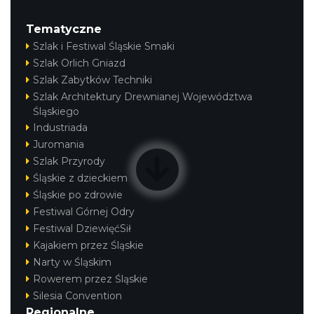
Tematyczne
Szlak i Festiwal Śląskie Smaki
Szlak Orlich Gniazd
Szlak Zabytków Techniki
Szlak Architektury Drewnianej Województwa
Śląskiego
Industriada
Juromania
Szlak Przyrody
Śląskie z dzieckiem
Śląskie po zdrowie
Festiwal Górnej Odry
Festiwal DziewięćSił
Kajakiem przez Śląskie
Narty w Śląskim
Rowerem przez Śląskie
Silesia Convention
Regionalne