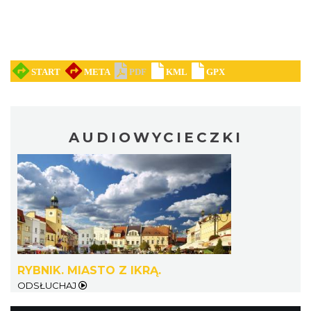
Święto Ziół w pszczyńskim skansenie
Pszczyna
28.63 km
2026-08-15
AUDIOWYCIECZKI
Fanny Days w Krowiarkach
Krowiarki
29.75 km
2026-08-09
RYBNIK. MIASTO Z IKRĄ.
ODSŁUCHAJ