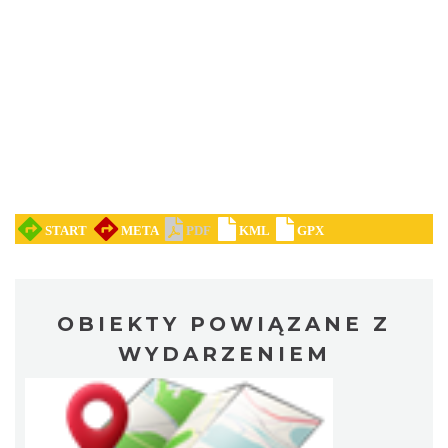
Kopyta"
Gniazdów
16.28 km
2026-08-08
Kalendarium Wydarzeń Jurajskich 2026
20.22 km
2026-03-04
OBIEKTY POWIĄZANE Z
WYDARZENIEM