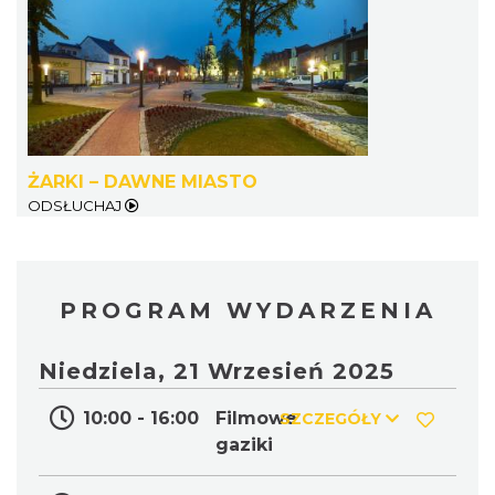
Wieczór z Duchami na Zamku
ŻARKI – DAWNE MIASTO
Ogrodzieniec
ODSŁUCHAJ
Podzamcze
20.90 km
2026-08-14
PROGRAM WYDARZENIA
Niedziela, 21 Wrzesień 2025
10:00 - 16:00
Filmowe
SZCZEGÓŁY
Podzamcze
gaziki
20.90 km
2026-08-21