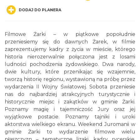
DODAJ DO PLANERA
Filmowe Żarki – w piątkowe popołudnie
przeniesiemy się do dawnych Żarek, w filmie
zaprezentujemy kadry z życia w mieście, którego
XIII Myszkowska Ósemka 2026 – bieg
historia nierozerwalnie połączona jest z losami
uliczny w Myszkowie na dystansie 8 km
ludności pochodzenia żydowskiego. Dwa narody,
Myszków
dwie kultury, które przenikając się wzajemnie,
4.37 km
2026-09-06
tworzą historię regionu, wystawioną na próbę przez
wydarzenia II Wojny Światowej. Sobota przeniesie
nas do najbardziej atrakcyjnych turystycznie i
historycznie miejsc i zakątków w gminie Żarki.
Poznamy magię i tajemniczość Jury oraz jej
wyjątkowe postacie. Poznamy tajniki i uroki
aktorstwa wielkiego ekranu. Weekend Juromanii w
gminie Żarki to wydarzenie filmowe wielu
Żarki-Letnisko
5.78 km
2026-08-09
płaszczyzn – tematyczne lizaki, kadry rycerskie,