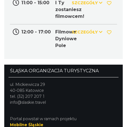
11:00 - 15:00
I Ty
SZCZEGÓŁY
zostaniesz
filmowcem!
12:00 - 17:00
Filmowe
SZCZEGÓŁY
Dyniowe
Pole
Podzamcze
20.90 km
2026-08-28
ŚLĄSKA ORGANIZACJA TURYSTYCZNA
ul. Mickiewicza 29
40-085 Katowice
tel. (32) 207 207 1
info@slaskie.travel
Podzamcze
20.90 km
2026-09-04
Portal powstał w ramach projektu
Mobilne Śląskie