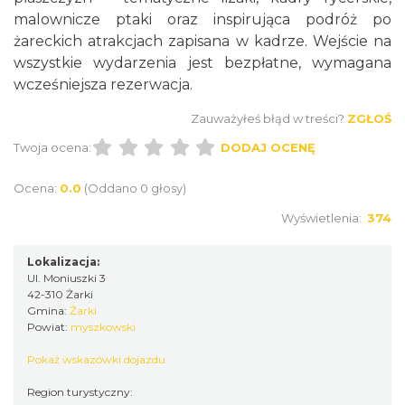
malownicze ptaki oraz inspirująca podróż po
żareckich atrakcjach zapisana w kadrze. Wejście na
wszystkie wydarzenia jest bezpłatne, wymagana
wcześniejsza rezerwacja.
Zauważyłeś błąd w treści?
ZGŁOŚ
Twoja ocena:
DODAJ OCENĘ
Żarki-Letnisko
5.78 km
2026-08-16
Ocena:
0.0
(Oddano 0 głosy)
Wyświetlenia:
374
Lokalizacja:
Ul. Moniuszki 3
42-310 Żarki
Gmina:
Żarki
Powiat:
myszkowski
Gminne Dożynki w Zdowie
Pokaż wskazówki dojazdu
Zdów
10.66 km
2026-08-15
Region turystyczny: