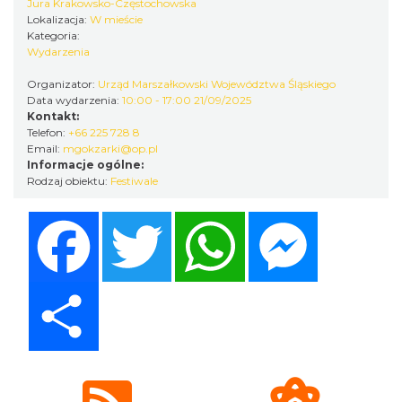
Jura Krakowsko-Częstochowska
Lokalizacja:
W mieście
Kategoria:
Wydarzenia
Organizator:
Urząd Marszałkowski Województwa Śląskiego
Data wydarzenia:
10:00 - 17:00 21/09/2025
Kontakt:
Telefon:
+66 225 728 8
Email:
mgokzarki@op.pl
Festiwal Biegowy JuraRun 2026. Wielkie
Informacje ogólne:
bieganie wraca na Jurę!
Rodzaj obiektu:
Festiwale
12.01 km
2026-10-02
Facebook
Twitter
WhatsApp
Messenger
Share
Metal vs Core Zawiercie 2026
Zawiercie