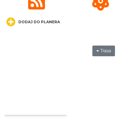
13.10 km
2026-09-05
DODAJ DO PLANERA
Trasa
Światowy Festiwal Prażonek w Porębie
Poręba
14.05 km
2026-09-05
Festiwal Miłośników Koni i Muzyki "Z