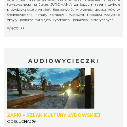
turystycznego na Jurze. JUROMANIA za każdym razem szykuje
prawdziwą ucztę wrażeń. Bogactwo Jury przenosi uczestników w
AEROPIKNIK - BALONIADA na Zamku
średniowieczne klimaty zamków i warowni. Pobudza wszystkie
Ogrodzieniec
zmyły podczas turniejów rycerskich, pokazów historycznych, w
Podzamcze
regionalnej kuchni czy na licznych warsztatach i zajęciach
więcej >>
edukacyjnych. Dla aktywnych czekają wspinaczki pod okiem
20.88 km
2026-08-08
instruktorów, rajdy i wycieczki z przewodnikiem
AUDIOWYCIECZKI
Pokazy walk rycerskich przy Zamku
Ogrodzieniec
Podzamcze
20.88 km
2026-08-15
ŻARKI - SZLAK KULTURY ŻYDOWSKIEJ
ODSŁUCHAJ