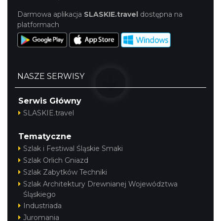
Darmowa aplikacja
SLASKIE.travel
dostępna na
platformach
Podzamcze
20.90 km
2026-09-11
NASZE SERWISY
Serwis Główny
SLASKIE.travel
Tematyczne
Szlak i Festiwal Śląskie Smaki
Szlak Orlich Gniazd
Podzamcze
Szlak Zabytków Techniki
20.90 km
2026-09-18
Szlak Architektury Drewnianej Województwa
Śląskiego
Industriada
Juromania