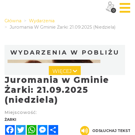
0
Główna
Wydarzenia
Juromania W Gminie Żarki: 21.09.2025 (niedziela)
WYDARZENIA W POBLIŻU
WIĘCEJ
Juromania w Gminie
Żarki: 21.09.2025
(niedziela)
Dożynki Powiatowo-Gminne w Żarkach
Miejscowość:
2026
ŻARKI
Żarki
Facebook
Twitter
WhatsApp
Messenger
Share
1.12 km
2026-08-29
ODSŁUCHAJ TEKST