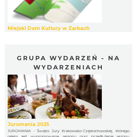
Noc Perseidów w Grodzie na Górze Birów
Podzamcze
20.52 km
2026-08-15
Miejski Dom Kultury w Żarkach
GRUPA WYDARZEŃ - NA
WYDARZENIACH
Międzynarodowy Turniej Rycerski w
Podzamczu 2026
Podzamcze
20.88 km
2026-08-22
Juromania 2025
JUROMANIA - Święto Jury Krakowsko-Częstochowskiej, którego
celem jest wypromowanie regionu oraz przedłużenie sezonu