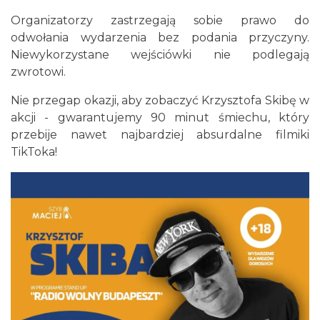
15.07 km
2026-08-23
Organizatorzy zastrzegają sobie prawo do
odwołania wydarzenia bez podania przyczyny.
Niewykorzystane wejściówki nie podlegają
zwrotowi.
Nie przegap okazji, aby zobaczyć Krzysztofa Skibę w
akcji - gwarantujemy 90 minut śmiechu, który
przebije nawet najbardziej absurdalne filmiki
Silesia Marathon 2026
TikToka!
Chorzów
15.07 km
2026-10-04
Fajer Festiwal 2026