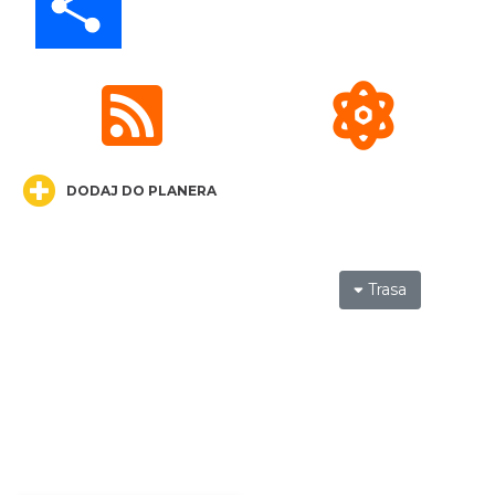
LORD OF THE DANCE - 30th Anniversary
Tour
Katowice
18.83 km
2026-12-11
DODAJ DO PLANERA
Trasa
LORD OF THE DANCE 2026
Katowice
18.83 km
2026-12-11