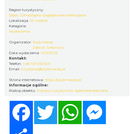
Kult – Pomarańczowa Trasa 2026
Region turystyczny:
Katowice
Śląsk, Górnośląsko-Zagłębiowska Metropolia
18.79 km
2026-11-14
Lokalizacja:
W mieście
Kategoria:
Wydarzenia
Organizator:
Szyb Maciej
Zabrze, Srebrna 6
Data wydarzenia:
21/11/2025
Kontakt:
Telefon:
+48 721 455 500
Email:
turystyka@szybmaciej.pl
Myslovitz - Sentymentalny powrót do lat
Strona internetowa:
https://szybmaciej.pl/
2000
Informacje ogólne:
Katowice
Rodzaj obiektu:
Imprezy turystyczne
,
Spektakle teatralne
18.79 km
2026-11-15
Facebook
Twitter
WhatsApp
Messenger
Share