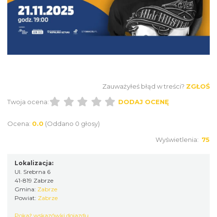
Chorzów
15.07 km
2026-08-28
Zauważyłeś błąd w treści?
ZGŁOŚ
Twoja ocena:
DODAJ OCENĘ
CO, GDZIE, KIEDY W KATOWICACH 3-
9.08.2026
Ocena:
0.0
(Oddano 0 głosy)
Katowice
18.78 km
2026-08-03
Wyświetlenia:
75
Lokalizacja:
Ul. Srebrna 6
41-819 Zabrze
Gmina:
Zabrze
Powiat:
Zabrze
Pokaż wskazówki dojazdu