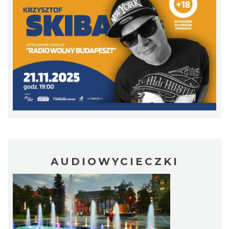
Alicja Majewska & Włodzimierz Korcz &
Warsaw String Quartet - Jubileusz
Katowice
19.06 km
2026-09-18
AUDIOWYCIECZKI
44. Rawa Blues Festival
Katowice
19.06 km
2026-10-03