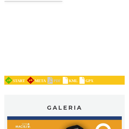
Poland Bachaturo Festiwal
Katowice
18.93 km
2026-08-14
17th WORLD BRIDGE SERIES – Katowice
2026
GALERIA
Katowice
18.93 km
2026-08-20