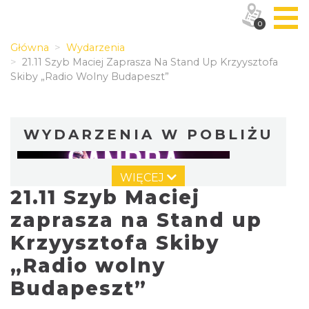
0
Główna
Wydarzenia
21.11 Szyb Maciej Zaprasza Na Stand Up Krzyysztofa
Skiby „Radio Wolny Budapeszt”
WYDARZENIA W POBLIŻU
WIĘCEJ
21.11 Szyb Maciej
zaprasza na Stand up
Krzyysztofa Skiby
„Radio wolny
Koncert Sandry w Gliwicach
Gliwice
Budapeszt”
4.59 km
2026-10-16