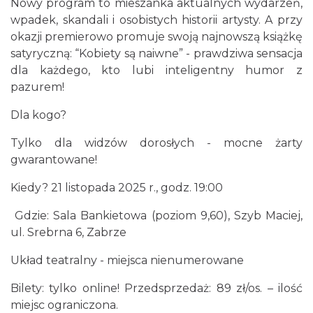
Nowy program to mieszanka aktualnych wydarzeń,
wpadek, skandali i osobistych historii artysty. A przy
okazji premierowo promuje swoją najnowszą książkę
satyryczną: “Kobiety są naiwne” - prawdziwa sensacja
dla każdego, kto lubi inteligentny humor z
pazurem!
Dla kogo?
Śląsko Wilijo
Tylko dla widzów dorosłych - mocne żarty
Chorzów
15.01 km
2026-12-13
gwarantowane!
Kiedy? 21 listopada 2025 r., godz. 19:00
Gdzie: Sala Bankietowa (poziom 9,60), Szyb Maciej,
ul. Srebrna 6, Zabrze
Układ teatralny - miejsca nienumerowane
Bilety: tylko online! Przedsprzedaż: 89 zł/os. – ilość
Silesia Memoriał Kamili Skolimowskiej
miejsc ograniczona.
Chorzów