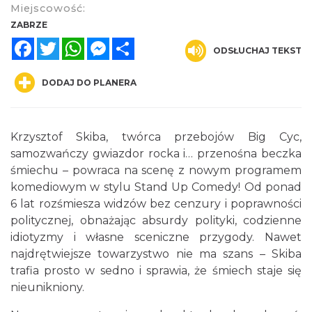
Miejscowość:
ZABRZE
Facebook
Twitter
WhatsApp
Messenger
Share
ODSŁUCHAJ TEKST
DODAJ DO PLANERA
Dzień Kartofla w chorzowskim skansenie
Chorzów
Krzysztof Skiba, twórca przebojów Big Cyc,
15.01 km
2026-09-20
samozwańczy gwiazdor rocka i… przenośna beczka
śmiechu – powraca na scenę z nowym programem
komediowym w stylu Stand Up Comedy! Od ponad
6 lat rozśmiesza widzów bez cenzury i poprawności
politycznej, obnażając absurdy polityki, codzienne
idiotyzmy i własne sceniczne przygody. Nawet
najdrętwiejsze towarzystwo nie ma szans – Skiba
trafia prosto w sedno i sprawia, że śmiech staje się
O zbożach, chlebie i ziołach
nieunikniony.
Chorzów
15.01 km
2026-08-23