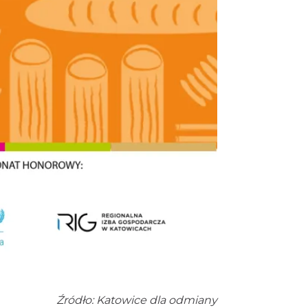
powrót do lat 2000
Katowice
6.22 km
2026-11-15
Poland Bachaturo Festiwal
Katowice
6.33 km
2026-08-14
17th WORLD BRIDGE SERIES
– Katowice 2026
Katowice
6.33 km
2026-08-20
Silesia Memoriał Kamili
Skolimowskiej
Chorzów
6.93 km
2026-08-23
Silesia Marathon 2026
Chorzów
6.93 km
2026-10-04
Źródło: Katowice dla odmiany