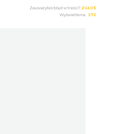
Zauważyłeś błąd w treści?
ZGŁOŚ
Fajer Festiwal 2026
Wyświetlenia:
372
Chorzów
6.93 km
2026-08-28
Dzień Kartofla w
chorzowskim skansenie
Chorzów
7.73 km
2026-09-20
O zbożach, chlebie i ziołach
Chorzów
7.73 km
2026-08-23
Śląsko Wilijo
Chorzów
7.73 km
2026-12-13
Wystawa prof.