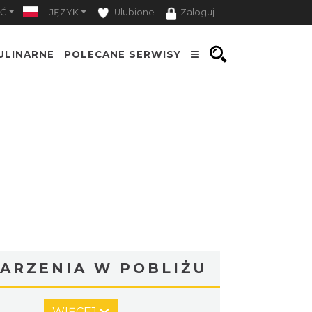
Ć
JĘZYK
Ulubione
Zaloguj
ULINARNE
POLECANE SERWISY
ARZENIA W POBLIŻU
Muzyka zespołu Metallica
WIĘCEJ