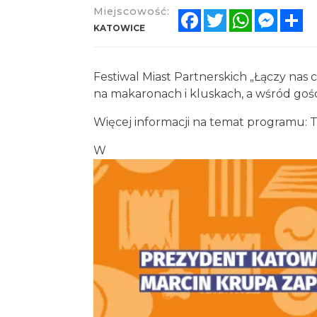
Miejscowość:
Facebook
Twitter
WhatsApp
Messe
Sh
KATOWICE
Festiwal Miast Partnerskich „Łączy nas
na makaronach i kluskach, a wśród gośc
Więcej informacji na temat programu:
W