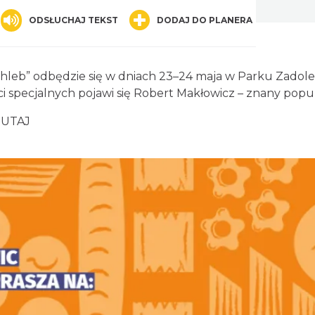
nger
are
ODSŁUCHAJ TEKST
DODAJ DO PLANERA
 chleb” odbędzie się w dniach 23–24 maja w Parku Zadole
i specjalnych pojawi się Robert Makłowicz – znany popul
TUTAJ