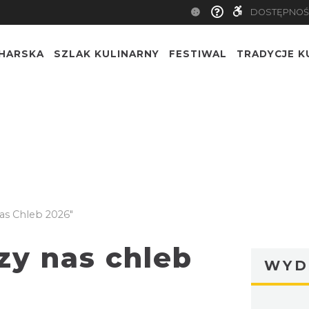
DOSTĘPNOŚ
CHARSKA
SZLAK KULINARNY
FESTIWAL
TRADYCJE K
as Chleb 2026"
zy nas chleb
WYD