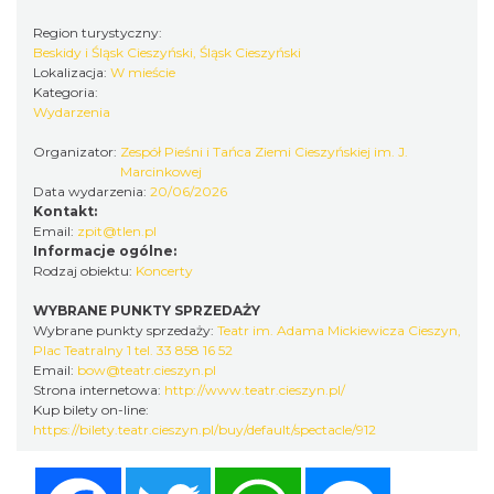
Region turystyczny:
Beskidy i Śląsk Cieszyński, Śląsk Cieszyński
Cieszyn
Lokalizacja:
W mieście
0.20 km
2026-08-07
Kategoria:
Wydarzenia
Organizator:
Zespół Pieśni i Tańca Ziemi Cieszyńskiej im. J.
Marcinkowej
Data wydarzenia:
20/06/2026
Kontakt:
Email:
zpit@tlen.pl
Informacje ogólne:
Rodzaj obiektu:
Koncerty
Cieszyn
WYBRANE PUNKTY SPRZEDAŻY
0.20 km
2026-08-14
Wybrane punkty sprzedaży:
Teatr im. Adama Mickiewicza Cieszyn,
Plac Teatralny 1 tel. 33 858 16 52
Email:
bow@teatr.cieszyn.pl
Strona internetowa:
http://www.teatr.cieszyn.pl/
Kup bilety on-line:
https://bilety.teatr.cieszyn.pl/buy/default/spectacle/912
Facebook
Twitter
WhatsApp
Messenger