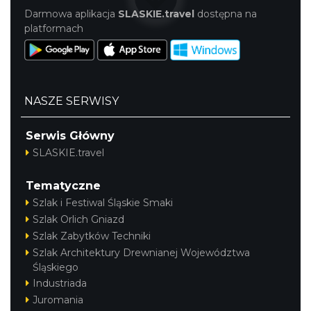
Darmowa aplikacja
SLASKIE.travel
dostępna na
platformach
Cieszyn
0.23 km
2026-09-06
NASZE SERWISY
Serwis Główny
SLASKIE.travel
Tematyczne
Szlak i Festiwal Śląskie Smaki
Szlak Orlich Gniazd
Cieszyn
0.23 km
2026-09-13
Szlak Zabytków Techniki
Szlak Architektury Drewnianej Województwa
Śląskiego
Industriada
Juromania