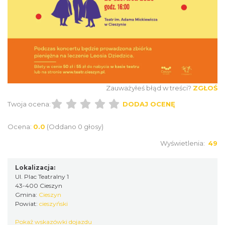
Patroni cieszyńskich ulic - wystawa
Cieszyn
0.07 km
2026-07-03
Zauważyłeś błąd w treści?
ZGŁOŚ
Twoja ocena:
DODAJ OCENĘ
Ocena:
0.0
(Oddano 0 głosy)
Ślad. Litera. Piksel. Wystawa z okazji 30-
lecia Muzeum Drukarstwa w Cieszynie
Wyświetlenia:
49
Cieszyn
0.10 km
2026-07-01
Lokalizacja:
Ul. Plac Teatralny 1
43-400 Cieszyn
Gmina:
Cieszyn
Powiat:
cieszyński
Pokaż wskazówki dojazdu