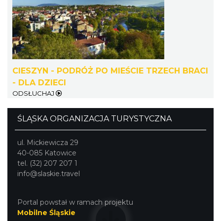
CIESZYN - PODRÓŻ PO MIEŚCIE TRZECH BRACI
Cieszyn
0.23 km
2026-08-23
- DLA DZIECI
ODSŁUCHAJ
ŚLĄSKA ORGANIZACJA TURYSTYCZNA
ul. Mickiewicza 29
40-085 Katowice
tel. (32) 207 207 1
info@slaskie.travel
Cieszyn
0.23 km
2026-08-30
Portal powstał w ramach projektu
Mobilne Śląskie