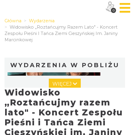
0
Główna
Wydarzenia
Widowisko „Roztańcujmy Razem Lato" - Koncert
Zespołu Pieśni I Tańca Ziemi Cieszyńskiej Im. Janiny
Marcinkowej
WYDARZENIA W POBLIŻU
WIĘCEJ
Widowisko
„Roztańcujmy razem
lato" - Koncert Zespołu
Pieśni i Tańca Ziemi
„Daniec kontra Kryszak”
Cieszyn
Cieszyńskiej im. Janiny
0.01 km
2026-11-08