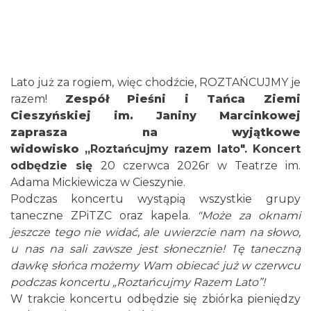
0.01 km
2026-09-20
Lato już za rogiem, więc chodźcie, ROZTAŃCUJMY je
razem!
Zespół Pieśni i Tańca Ziemi
Cieszyńskiej im. Janiny Marcinkowej
zaprasza na wyjątkowe
Mozaika Folkloru II – Spotkanie trzech
widowisko
„Roztańcujmy razem lato". Koncert
kultur
odbędzie się
20 czerwca 2026r w Teatrze im.
Cieszyn
Adama Mickiewicza w Cieszynie.
0.01 km
2026-09-12
Podczas koncertu wystąpią wszystkie grupy
taneczne ZPiTZC oraz kapela.
"Może za oknami
jeszcze tego nie widać, ale uwierzcie nam na słowo,
u nas na sali zawsze jest słonecznie! Tę taneczną
dawkę słońca możemy Wam obiecać już w czerwcu
podczas koncertu „Roztańcujmy Razem Lato”!
W trakcie koncertu odbędzie się zbiórka pieniędzy