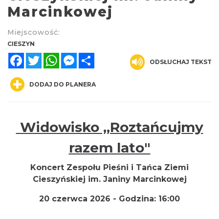
Marcinkowej
Miejscowość:
CIESZYN
Facebook
Twitter
WhatsApp
Messenger
Share
ODSŁUCHAJ TEKST
DODAJ DO PLANERA
Spektakl "Tajemnica 16. piętra"
Cieszyn
0.01 km
2026-10-18
Widowisko „Roztańcujmy
razem lato"
Koncert Zespołu Pieśni i Tańca Ziemi
Cieszyńskiej im. Janiny Marcinkowej
20 czerwca 2026
- Godzina:
16:00
Koncert KARUZELA GNA
Cieszyn