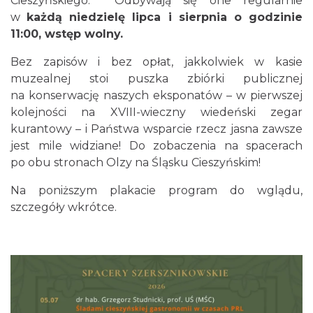
Cieszyńskiego
.
Odbywają się one regularnie
w
każdą niedzielę lipca i sierpnia o godzinie
11:00, wstęp wolny.
Cieszyn
Bez zapisów i bez opłat, jakkolwiek w kasie
0.05 km
2026-08-14
muzealnej stoi puszka zbiórki publicznej
na konserwację naszych eksponatów – w pierwszej
kolejności na XVIII-wieczny wiedeński zegar
kurantowy – i Państwa wsparcie rzecz jasna zawsze
jest mile widziane! Do zobaczenia na spacerach
po obu stronach Olzy na Śląsku Cieszyńskim!
Na poniższym plakacie program do wglądu,
Cieszyn
szczegóły wkrótce.
0.05 km
2026-08-21