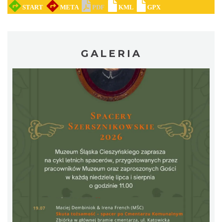
GALERIA
Ślad. Litera. Piksel. Wystawa z okazji 30-
lecia Muzeum Drukarstwa w Cieszynie
Cieszyn
0.35 km
2026-07-01
Cieszyn
0.40 km
2026-08-09