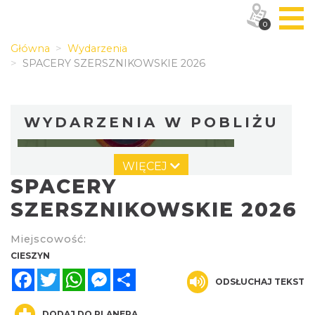
0
Główna
Wydarzenia
SPACERY SZERSZNIKOWSKIE 2026
WYDARZENIA W POBLIŻU
WIĘCEJ
SPACERY
SZERSZNIKOWSKIE 2026
Miejscowość:
Cieszyn
CIESZYN
0.00 km
2026-08-09
Facebook
Twitter
WhatsApp
Messenger
Share
ODSŁUCHAJ TEKST
DODAJ DO PLANERA