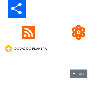
Share
Koncert KARUZELA GNA
Cieszyn
0.26 km
2026-09-20
DODAJ DO PLANERA
Mozaika Folkloru II – Spotkanie trzech
Trasa
kultur
Cieszyn
0.26 km
2026-09-12