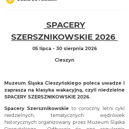
SPACERY
Cieszyn
SZERSZNIKOWSKIE 2026
0.00 km
2026-08-16
05 lipca - 30 sierpnia 2026
Cieszyn
Muzeum Śląska Cieszyńskiego poleca uwadze i
zaprasza na klasyka wakacyjną, czyli niedzielne
Cieszyn
SPACERY SZERSZNIKOWSKIE 2026.
0.00 km
2026-08-23
Spacery Szersznikowskie
to coroczny letni cykl
niedzielnych, tematycznych wędrówek
historycznych organizowany przez
Muzeum Śląska