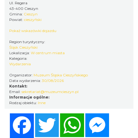
Ul. Regera
43-400 Cieszyn
Gmina:
Cieszyn
Spektakl "Tajemnica 16. piętra"
Powiat:
cieszyński
Cieszyn
0.26 km
2026-10-18
Pokaż wskazówki dojazdu
Region turystyczny:
Śląsk Cieszyński
Lokalizacja:
W centrum miasta
Kategoria:
Wydarzenia
Organizator:
Muzeum Śląska Cieszyńskiego
Data wydarzenia:
30/08/2026
Kontakt:
„Daniec kontra Kryszak”
Email:
sekretariat@muzeumcieszyn.pl
Cieszyn
Informacje ogólne:
0.26 km
2026-11-08
Rodzaj obiektu:
Inne
Facebook
Twitter
WhatsApp
Messenger