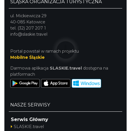
ŚLĄSKA ORGANIZACJA TURYSTYCZNA
ul. Mickiewicza 29
40-085 Katowice
tel. (32) 207 207 1
info@slaskie.travel
Cieszyn
0.44 km
2026-09-05
Portal powstał w ramach projektu
Mobilne Śląskie
Darmowa aplikacja
SLASKIE.travel
dostępna na
platformach
Cieszyn
0.44 km
2026-09-19
NASZE SERWISY
Serwis Główny
SLASKIE.travel