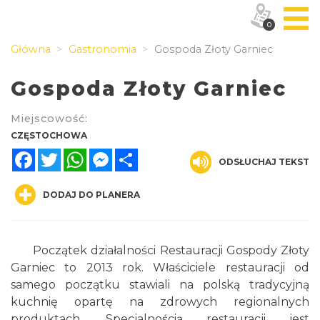
0
Główna
Gastronomia
Gospoda Złoty Garniec
Gospoda Złoty Garniec
Miejscowość:
CZĘSTOCHOWA
Facebook
Twitter
WhatsApp
Messenger
Share
ODSŁUCHAJ TEKST
DODAJ DO PLANERA
Początek działalności Restauracji Gospody Złoty
Garniec to 2013 rok. Właściciele restauracji od
samego początku stawiali na polską tradycyjną
kuchnię opartę na zdrowych regionalnych
produktach. Specjalnością restauracji jest