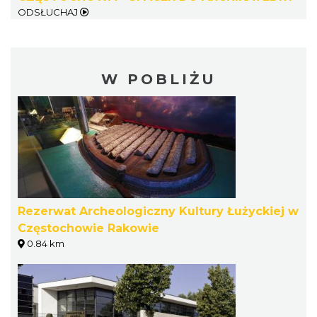
ODSŁUCHAJ
W POBLIŻU
Rezerwat Archeologiczny Kultury Łużyckiej w
Częstochowie Rakowie
0.84 km