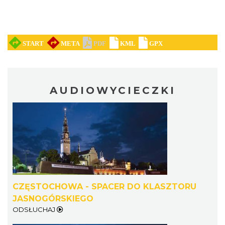
AUDIOWYCIECZKI
CZĘSTOCHOWA - SPACER DO KLASZTORU
JASNOGÓRSKIEGO
ODSŁUCHAJ