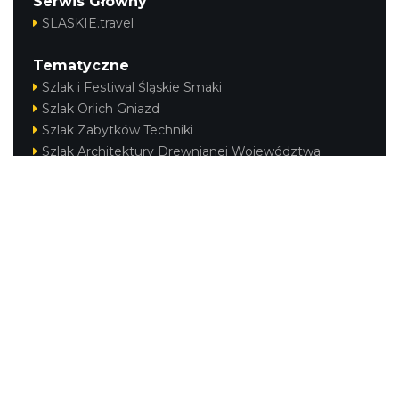
Serwis Główny
SLASKIE.travel
Tematyczne
Szlak i Festiwal Śląskie Smaki
Szlak Orlich Gniazd
Szlak Zabytków Techniki
Szlak Architektury Drewnianej Województwa
Śląskiego
Industriada
Juromania
Szlak Przyrody
Śląskie z dzieckiem
Śląskie po zdrowie
Festiwal Górnej Odry
Festiwal DziewięćSił
Kajakiem przez Śląskie
Narty w Śląskim
Rowerem przez Śląskie