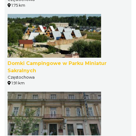
1.75 km
Domki Campingowe w Parku Miniatur
Sakralnych
Częstochowa
1.91 km