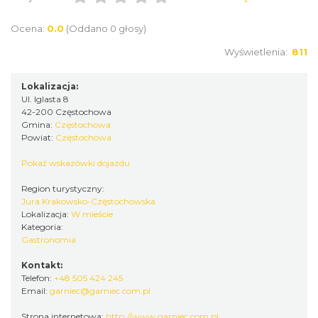
Ocena:
0.0
(Oddano 0 głosy)
Wyświetlenia:
811
Lokalizacja:
Ul. Iglasta 8
42-200 Częstochowa
Gmina:
Częstochowa
Powiat:
Częstochowa
Pokaż wskazówki dojazdu
Region turystyczny:
Jura Krakowsko-Częstochowska
Lokalizacja:
W mieście
Kategoria:
Gastronomia
Kontakt:
Telefon:
+48 505 424 245
Email:
garniec@garniec.com.pl
Strona internetowa:
http://www.garniec.com.pl