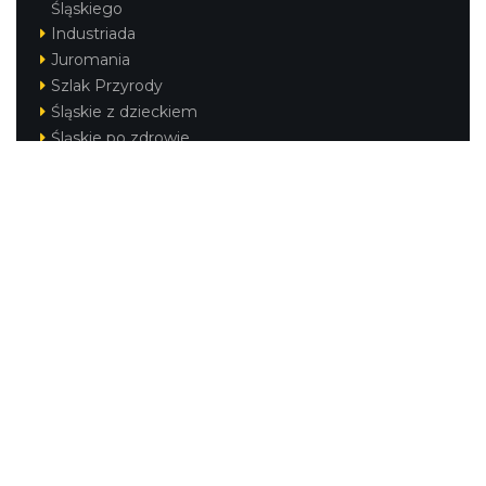
Śląskiego
Industriada
Juromania
Szlak Przyrody
Śląskie z dzieckiem
Śląskie po zdrowie
Festiwal Górnej Odry
Festiwal DziewięćSił
Kajakiem przez Śląskie
Narty w Śląskim
Rowerem przez Śląskie
Silesia Convention
Regionalne
Beskidy
Śląsk Cieszyński
Jura Krakowsko-Częstochowska
Kraina Górnej Odry
Górnośląsko-Zagłębiowska Metropolia