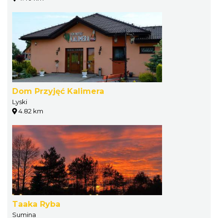
Dom Przyjęć Kalimera
Lyski
4.82 km
Taaka Ryba
Sumina