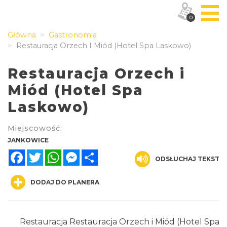
0
Główna
Gastronomia
Restauracja Orzech I Miód (Hotel Spa Laskowo)
Restauracja Orzech i
Miód (Hotel Spa
Laskowo)
Miejscowość:
JANKOWICE
Facebook
Twitter
WhatsApp
Messenger
Share
ODSŁUCHAJ TEKST
DODAJ DO PLANERA
Restauracja Restauracja Orzech i Miód (Hotel Spa