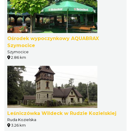
Ośrodek wypoczynkowy AQUABRAX
Szymocice
Szymocice
2.86 km
Leśniczówka Wildeck w Rudzie Kozielskiej
Ruda Kozielska
3.26 km