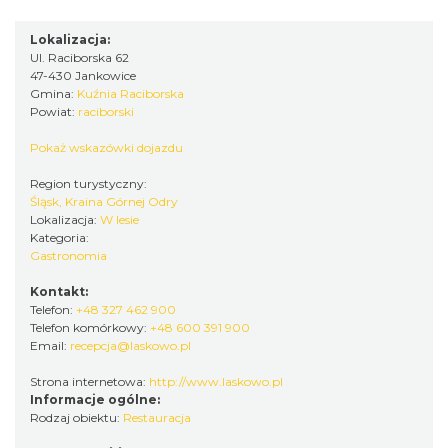
Lokalizacja:
Ul. Raciborska 62
47-430 Jankowice
Gmina:
Kuźnia Raciborska
Powiat:
raciborski
Pokaż wskazówki dojazdu
Region turystyczny:
Śląsk, Kraina Górnej Odry
Lokalizacja:
W lesie
Kategoria:
Gastronomia
Kontakt:
Telefon:
+48 327 462 900
Telefon komórkowy:
+48 600 391 900
Email:
recepcja@laskowo.pl
Strona internetowa:
http://www.laskowo.pl
Informacje ogólne:
Rodzaj obiektu:
Restauracja