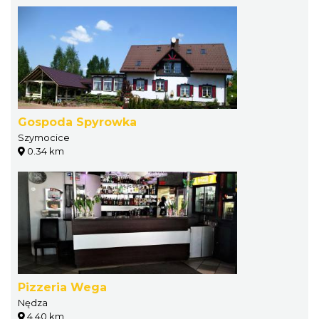
Gospoda Spyrowka
Szymocice
0.34 km
Pizzeria Wega
Nędza
4.40 km