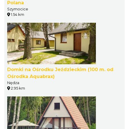
Polana
Szymocice
1.54 km
Domki na Ośrodku Jeździeckim (100 m. od
Ośrodka Aquabrax)
Nędza
2.95 km