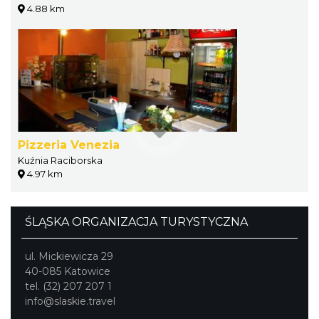
4.88 km
Pizzeria Venezia
Kuźnia Raciborska
4.97 km
ŚLĄSKA ORGANIZACJA TURYSTYCZNA
ul. Mickiewicza 29
40-085 Katowice
tel. (32) 207 207 1
info@slaskie.travel