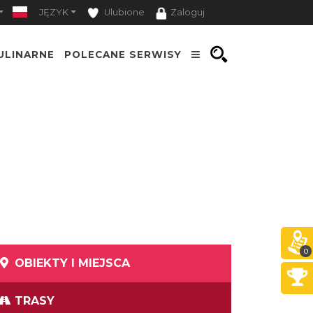
JĘZYK
Ulubione
Zaloguj
ULINARNE
POLECANE SERWISY
0
OBIEKTY I MIEJSCA
TRASY