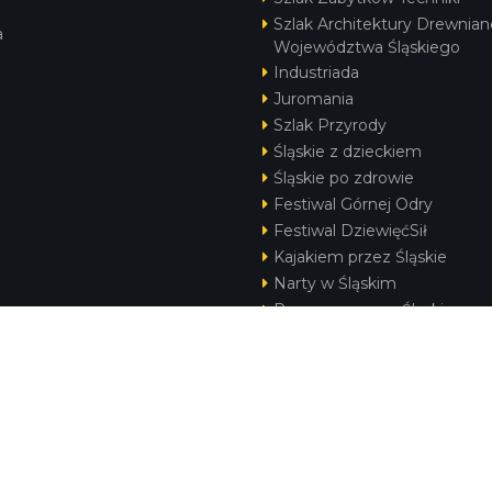
Szlak Architektury Drewnian
a
Województwa Śląskiego
Industriada
Juromania
Szlak Przyrody
Śląskie z dzieckiem
Śląskie po zdrowie
Festiwal Górnej Odry
Festiwal DziewięćSił
Kajakiem przez Śląskie
Narty w Śląskim
Rowerem przez Śląskie
Silesia Convention
KONTAKT
|
PUNKTY IT
|