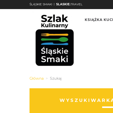
|
ŚLĄSKIE SMAKI
SLASKIE.
TRAVEL
KSIĄŻKA KU
Główna
Szukaj
WYSZUKIWARKA