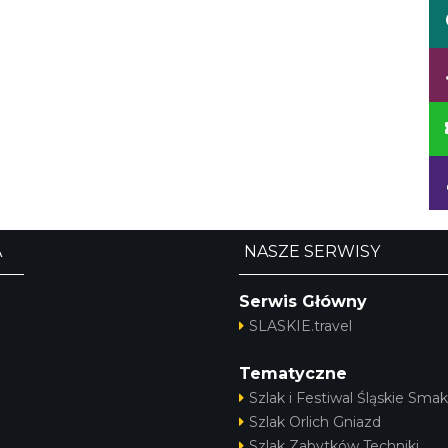
A
NASZE SERWISY
Serwis Główny
SLASKIE.travel
Tematyczne
Szlak i Festiwal Śląskie Smak
Szlak Orlich Gniazd
Szlak Zabytków Techniki