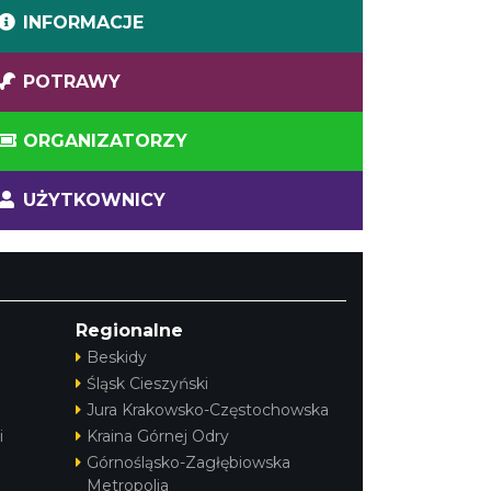
INFORMACJE
POTRAWY
ORGANIZATORZY
UŻYTKOWNICY
Regionalne
Beskidy
Śląsk Cieszyński
Jura Krakowsko-Częstochowska
i
Kraina Górnej Odry
Górnośląsko-Zagłębiowska
Metropolia