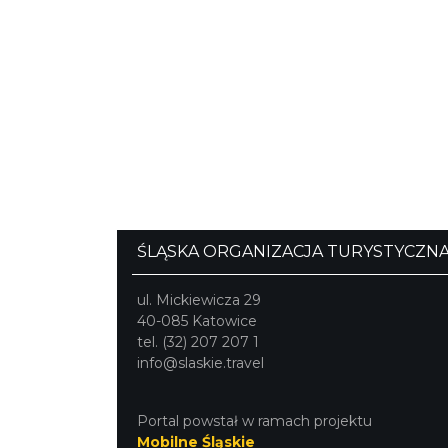
ŚLĄSKA ORGANIZACJA TURYSTYCZN
ul. Mickiewicza 29
40-085 Katowice
tel. (32) 207 207 1
info@slaskie.travel
Portal powstał w ramach projektu
Mobilne Śląskie