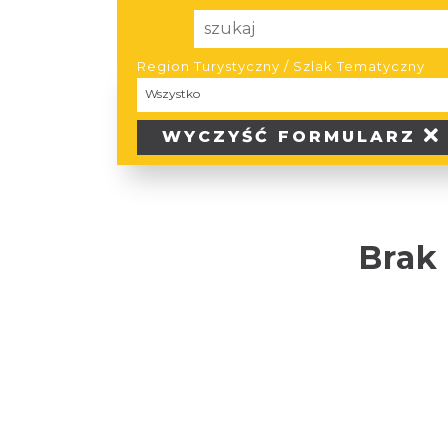
Region Turystyczny / Szlak Tematyczny
Region
Wszystko
Turystyczny
/
WYCZYŚĆ
FORMULARZ
Szlak
Tematyczny
Brak