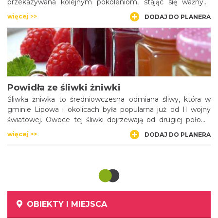
przekazywana kolejnym pokoleniom, stając się ważnym
elementem tożsamości lokalnej społeczności. Duże zasługi
więcej >>
DODAJ DO PLANERA
w pielęgnowaniu tradycji wypieku kołacza mają członkinie z
Koła Gospodyń Wiejskich, które wypiekają kołacze na
rożnego rodzaju uroczystości.
Powidła ze śliwki żniwki
Śliwka żniwka to średniowczesna odmiana śliwy, która w
gminie Lipowa i okolicach była popularna już od II wojny
światowej. Owoce tej śliwki dojrzewają od drugiej połowy
sierpnia, a gdy są już wystarczająco dojrzałe opadają na
więcej >>
DODAJ DO PLANERA
ziemię. Nadają się do bezpośredniego spożycia jak również
na przetwory m.in. na wyśmienite powidła, które swój
niepowtarzalny smak i aromat zawdzięczają właśnie
słodkim śliwkom żniwkom.
OBIEKTY I MIEJSCA