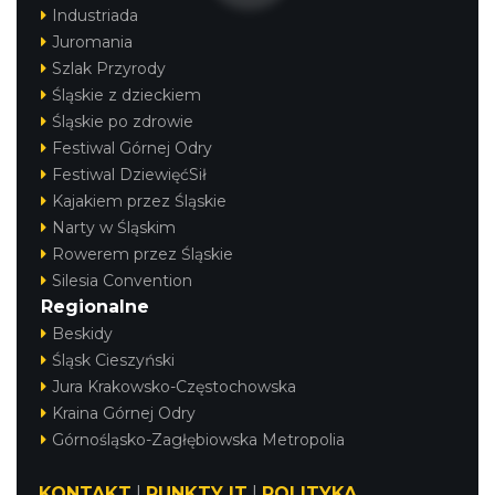
Industriada
Juromania
Szlak Przyrody
Śląskie z dzieckiem
Śląskie po zdrowie
Festiwal Górnej Odry
Festiwal DziewięćSił
Kajakiem przez Śląskie
Narty w Śląskim
Rowerem przez Śląskie
Silesia Convention
Regionalne
Beskidy
Śląsk Cieszyński
Jura Krakowsko-Częstochowska
Kraina Górnej Odry
Górnośląsko-Zagłębiowska Metropolia
KONTAKT
|
PUNKTY IT
|
POLITYKA