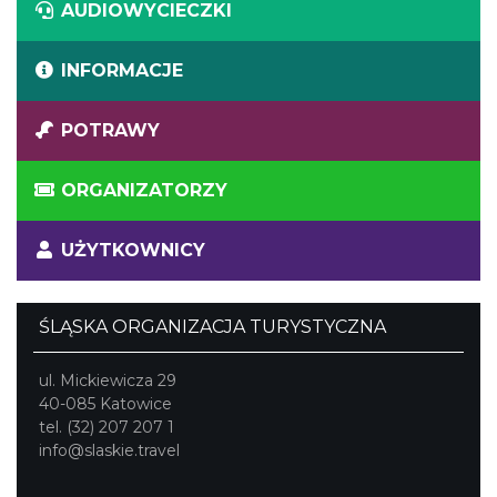
AUDIOWYCIECZKI
INFORMACJE
POTRAWY
ORGANIZATORZY
UŻYTKOWNICY
ŚLĄSKA ORGANIZACJA TURYSTYCZNA
ul. Mickiewicza 29
40-085 Katowice
tel. (32) 207 207 1
info@slaskie.travel