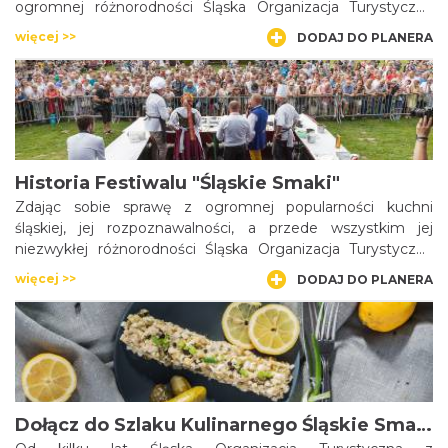
ogromnej różnorodności Śląska Organizacja Turystyczna
postanowiła organizować coroczne święto kuchni
więcej >>
DODAJ DO PLANERA
regionalnej. Festiwal „Śląskie Smaki” jest organizowany za
każdym razem w innej części województwa, co dalej
możliwość poznania lokalnych przysmaków i tym samym
dbałości o dziedzictwo kulinarne i kulturowe regionu.
Historia Festiwalu "Śląskie Smaki"
Zdając sobie sprawę z ogromnej popularności kuchni
śląskiej, jej rozpoznawalności, a przede wszystkim jej
niezwykłej różnorodności Śląska Organizacja Turystyczna
postanowiła organizować coroczne święto kuchni
więcej >>
DODAJ DO PLANERA
regionalnej. Wypromowanie regionalnych potraw miało stać
się motywem zachęcającym turystów do odwiedzenia
województwa śląskiego.
Dołącz do Szlaku Kulinarnego Śląskie Smaki!