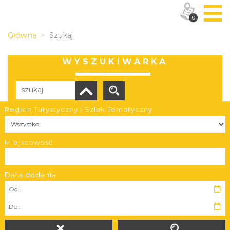
0
Główna
Szukaj
WYSZUKIWARKA
Region Turystyczny / Szlak Tematyczny
Liczba elementów:
339
Miejscowość
Data dodania
XV Festiwal Śląskie Smaki w Raciborzu
Kolejna edycja Festiwalu w dniu 13 czerwca 2021 r.