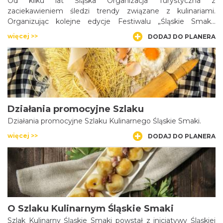
Od kilku lat Śląska Organizacja Turystyczna z
zaciekawieniem śledzi trendy związane z kulinariami.
Organizując kolejne edycje Festiwalu „Śląskie Smaki”
zauważyć można nie tylko wzrost zainteresowania
więcej >>
DODAJ DO PLANERA
lokalnymi smakami, a nawet masową modę na kulinaria
potęgowaną m. in. programami telewizyjnymi.
Działania promocyjne Szlaku
Działania promocyjne Szlaku Kulinarnego Śląskie Smaki.
więcej >>
DODAJ DO PLANERA
O Szlaku Kulinarnym Śląskie Smaki
Szlak Kulinarny Śląskie Smaki powstał z inicjatywy Śląskiej