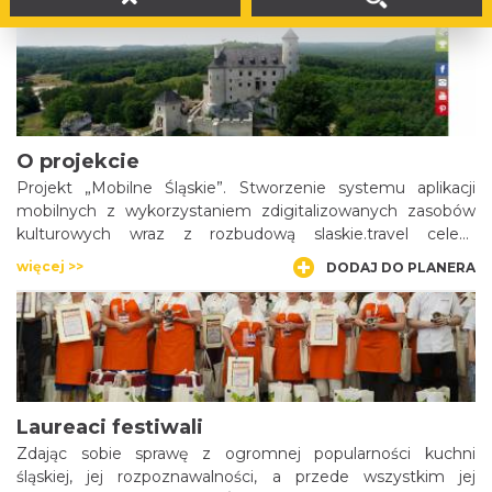
więcej >>
DODAJ DO PLANERA
O projekcie
Projekt „Mobilne Śląskie”. Stworzenie systemu aplikacji
mobilnych z wykorzystaniem zdigitalizowanych zasobów
kulturowych wraz z rozbudową slaskie.travel celem
zapewnienia powszechnego i otwartego dostępu do tych
więcej >>
DODAJ DO PLANERA
zasobów.”
Laureaci festiwali
Zdając sobie sprawę z ogromnej popularności kuchni
śląskiej, jej rozpoznawalności, a przede wszystkim jej