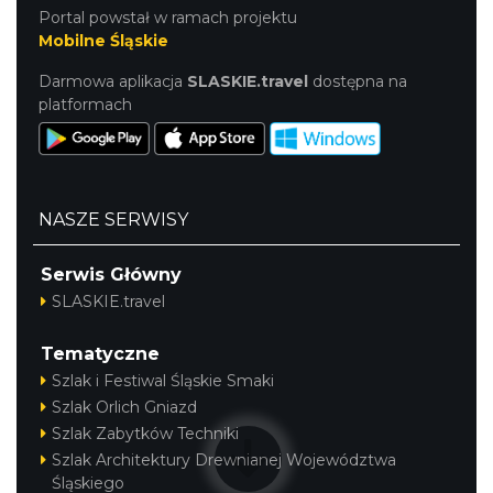
Portal powstał w ramach projektu
Mobilne Śląskie
Darmowa aplikacja
SLASKIE.travel
dostępna na
platformach
NASZE SERWISY
Serwis Główny
SLASKIE.travel
Tematyczne
Szlak i Festiwal Śląskie Smaki
Szlak Orlich Gniazd
Szlak Zabytków Techniki
Szlak Architektury Drewnianej Województwa
Śląskiego