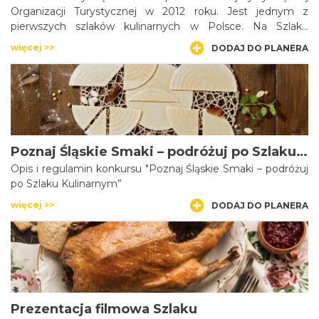
Organizacji Turystycznej w 2012 roku. Jest jednym z
pierwszych szlaków kulinarnych w Polsce. Na Szlaku
znajdują się restauracje i lokale gastronomiczne serwujące
więcej >>
DODAJ DO PLANERA
tradycyjne dania regionalne. Członkiem Szlaku może być
tylko ten, kto uzyskał certyfikat „Śląskie Smaki”,
potwierdzający jakość dań i ich regionalną autentyczność.
Poznaj Śląskie Smaki – podróżuj po Szlaku Kulinarnym
Opis i regulamin konkursu "Poznaj Śląskie Smaki – podróżuj
po Szlaku Kulinarnym”
więcej >>
DODAJ DO PLANERA
Prezentacja filmowa Szlaku