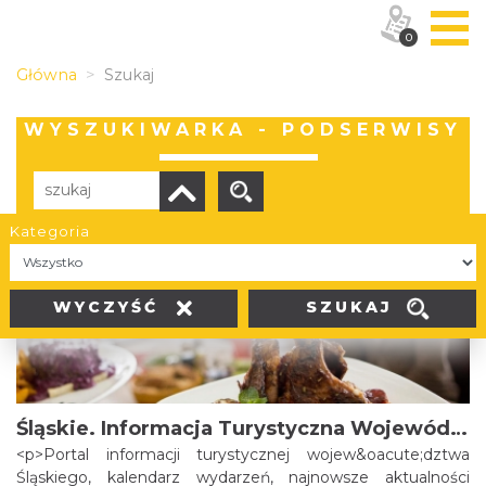
0
Główna
Szukaj
WYSZUKIWARKA - PODSERWISY
Kategoria
Liczba elementów:
30
SZUKAJ
WYCZYŚĆ
Śląskie. Informacja Turystyczna Województwa Śląskiego
<p>Portal informacji turystycznej wojew&oacute;dztwa
Śląskiego, kalendarz wydarzeń, najnowsze aktualności