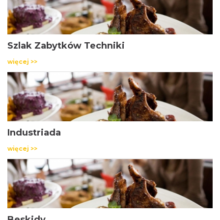
Szlak Zabytków Techniki
więcej >>
Industriada
więcej >>
Beskidy