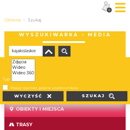
0
Główna
Szukaj
WYSZUKIWARKA - MEDIA
Brak wyników
Typ
Pokaż również galerie użytkowników
SZUKAJ
WYCZYŚĆ
OBIEKTY I MIEJSCA
TRASY