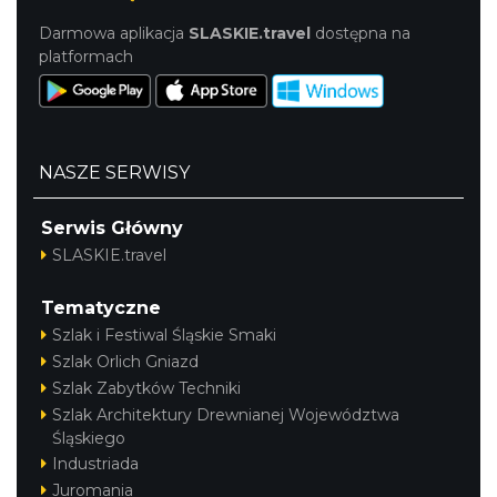
Darmowa aplikacja
SLASKIE.travel
dostępna na
platformach
NASZE SERWISY
Serwis Główny
SLASKIE.travel
Tematyczne
Szlak i Festiwal Śląskie Smaki
Szlak Orlich Gniazd
Szlak Zabytków Techniki
Szlak Architektury Drewnianej Województwa
Śląskiego
Industriada
Juromania