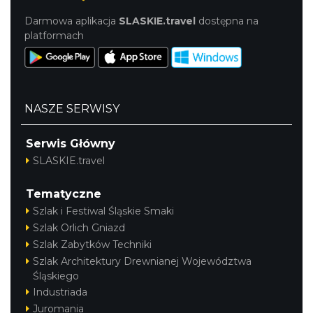
Darmowa aplikacja
SLASKIE.travel
dostępna na
platformach
NASZE SERWISY
Serwis Główny
SLASKIE.travel
Tematyczne
Szlak i Festiwal Śląskie Smaki
Szlak Orlich Gniazd
Szlak Zabytków Techniki
Szlak Architektury Drewnianej Województwa
Śląskiego
Industriada
Juromania