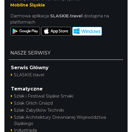
Mobilne Śląskie
Darmowa aplikacja
SLASKIE.travel
dostępna na
platformach
NASZE SERWISY
Serwis Główny
SLASKIE.travel
Tematyczne
Szlak i Festiwal Śląskie Smaki
Szlak Orlich Gniazd
Szlak Zabytków Techniki
Szlak Architektury Drewnianej Województwa
Śląskiego
Industriada