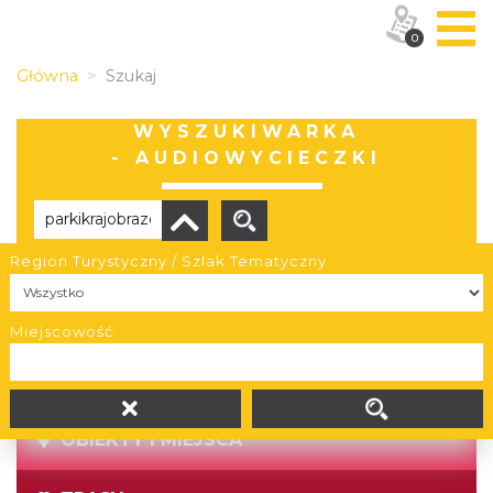
0
Główna
Szukaj
WYSZUKIWARKA
- AUDIOWYCIECZKI
Region Turystyczny / Szlak Tematyczny
Brak wyników
Miejscowość
OBIEKTY I MIEJSCA