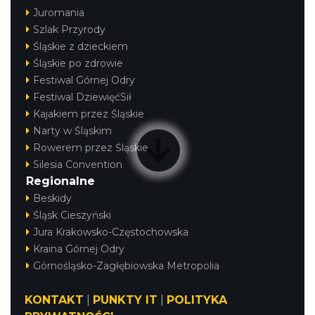
Juromania
Szlak Przyrody
Śląskie z dzieckiem
Śląskie po zdrowie
Festiwal Górnej Odry
Festiwal DziewięćSił
Kajakiem przez Śląskie
Narty w Śląskim
Rowerem przez Śląskie
Silesia Convention
Regionalne
Beskidy
Śląsk Cieszyński
Jura Krakowsko-Częstochowska
Kraina Górnej Odry
Górnośląsko-Zagłębiowska Metropolia
KONTAKT
|
PUNKTY IT
|
POLITYKA