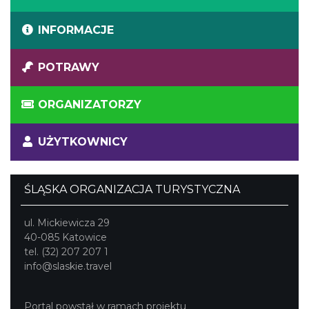
INFORMACJE
POTRAWY
ORGANIZATORZY
UŻYTKOWNICY
ŚLĄSKA ORGANIZACJA TURYSTYCZNA
ul. Mickiewicza 29
40-085 Katowice
tel. (32) 207 207 1
info@slaskie.travel
Portal powstał w ramach projektu