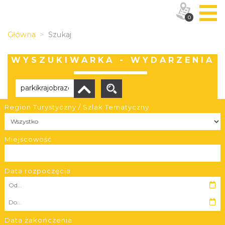
0
Główna
Szukaj
WYSZUKIWARKA - WYDARZENIA
Region Turystyczny / Szlak Tematyczny
Brak wyników
Miejscowość
Data rozpoczęcia
OBIEKTY I MIEJSCA
TRASY
Data zakończenia