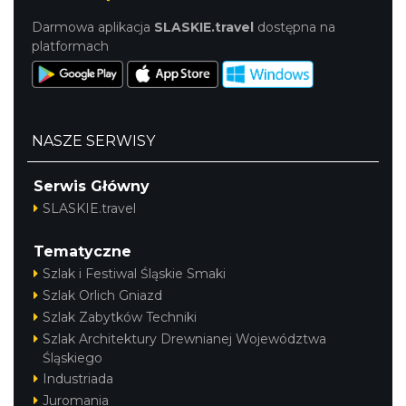
Darmowa aplikacja
SLASKIE.travel
dostępna na
platformach
NASZE SERWISY
Serwis Główny
SLASKIE.travel
Tematyczne
Szlak i Festiwal Śląskie Smaki
Szlak Orlich Gniazd
Szlak Zabytków Techniki
Szlak Architektury Drewnianej Województwa
Śląskiego
Industriada
Juromania