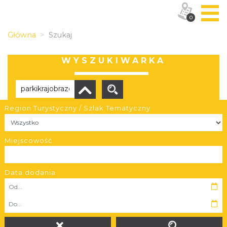
0
Główna
Szukaj
WYSZUKIWARKA
Region Turystyczny / Szlak Tematyczny
Brak wyników
Miejscowość
Data dodania
OBIEKTY I MIEJSCA
TRASY