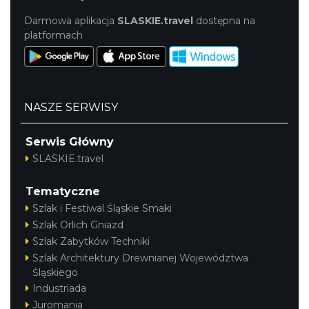
Darmowa aplikacja
SLASKIE.travel
dostępna na
platformach
NASZE SERWISY
Serwis Główny
SLASKIE.travel
Tematyczne
Szlak i Festiwal Śląskie Smaki
Szlak Orlich Gniazd
Szlak Zabytków Techniki
Szlak Architektury Drewnianej Województwa
Śląskiego
Industriada
Juromania