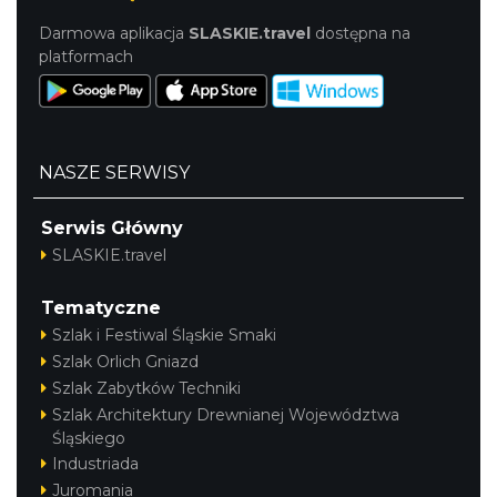
Darmowa aplikacja
SLASKIE.travel
dostępna na
platformach
NASZE SERWISY
Serwis Główny
SLASKIE.travel
Tematyczne
Szlak i Festiwal Śląskie Smaki
Szlak Orlich Gniazd
Szlak Zabytków Techniki
Szlak Architektury Drewnianej Województwa
Śląskiego
Industriada
Juromania