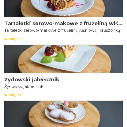
Tartaletki serowo-makowe z frużeliną wiśniową i kruszonką
Tartaletki serowo-makowe z frużeliną wiśniową i kruszonką
więcej >>
Żydowski jabłecznik
Żydowski jabłecznik
więcej >>