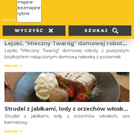
więcej >>
Dania
SZUKAJ
WYCZYŚĆ
Lejoki, "Mleczny Twaróg" domowej roboty z puszystym biszkoptem nasączonym domową nalewką z poziomek
Lejoki, "Mleczny Twaróg" domowej roboty z puszystym
biszkoptem nasączonym domową nalewką z poziomek
więcej >>
Strudel z jabłkami, lody z orzechów włoskich, sos karmelowy
Strudel z jabłkami, lody z orzechów włoskich, sos
karmelowy
więcej >>