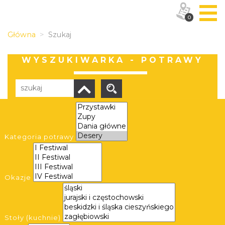
0
Główna
Szukaj
WYSZUKIWARKA - POTRAWY
Liczba elementów:
234
Kategoria potrawy
Okazje
Szpajza "Śląska Mocha"
Szpajza "Śląska Mocha"
Stoły (kuchnie)