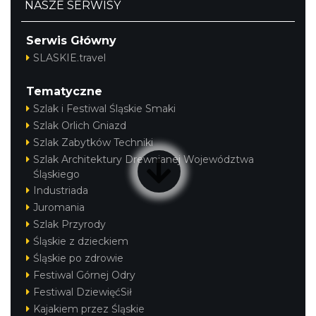
NASZE SERWISY
Serwis Główny
SLASKIE.travel
Tematyczne
Szlak i Festiwal Śląskie Smaki
Szlak Orlich Gniazd
Szlak Zabytków Techniki
Szlak Architektury Drewnianej Województwa
Śląskiego
Industriada
Juromania
Szlak Przyrody
Śląskie z dzieckiem
Śląskie po zdrowie
Festiwal Górnej Odry
Festiwal DziewięćSił
Kajakiem przez Śląskie