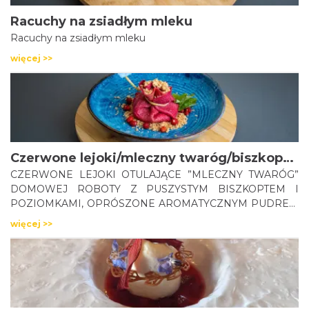
Racuchy na zsiadłym mleku
Racuchy na zsiadłym mleku
więcej >>
Czerwone lejoki/mleczny twaróg/biszkopt/poziomki
CZERWONE LEJOKI OTULAJĄCE ”MLECZNY TWARÓG”
DOMOWEJ ROBOTY Z PUSZYSTYM BISZKOPTEM I
POZIOMKAMI, OPRÓSZONE AROMATYCZNYM PUDREM
ZE SKARCZOKÓW.
więcej >>