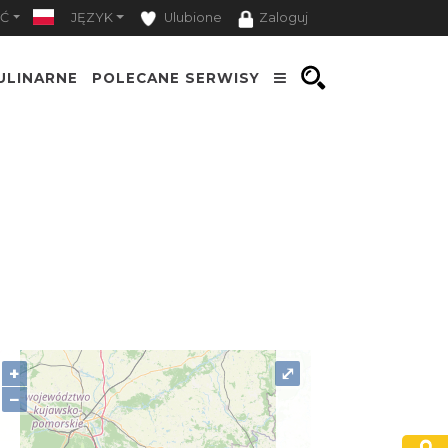
Ć
JĘZYK
Ulubione
Zaloguj
ULINARNE
POLECANE SERWISY
+
⤢
−