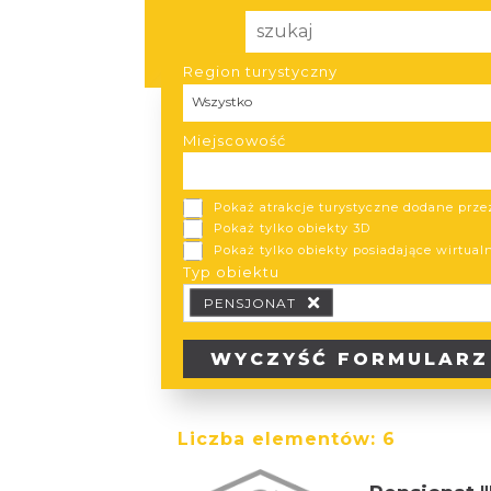
Region turystyczny
Region turystyczny
Wszystko
Miejscowość
Pokaż atrakcje turystyczne dodane prz
Pokaż tylko obiekty 3D
Pokaż tylko obiekty posiadające wirtual
Typ obiektu
Typ obiektu Typ wypożyczalni
PENSJONAT
WYCZYŚĆ
FORMULARZ
Liczba elementów:
6