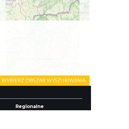
WYBIERZ OBSZAR WYSZUKIWANIA
©
OpenStreetMap
contributors.
Regionalne
Beskidy
Śląsk Cieszyński
Jura Krakowsko-