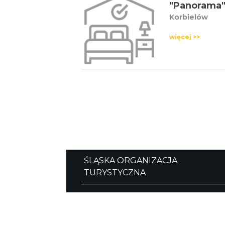
"Panorama
Korbielów
więcej >>
ŚLĄSKA ORGANIZACJA
TURYSTYCZNA
ul. Mickiewicza 29
40-085 Katowice
tel. (32) 207 207 1