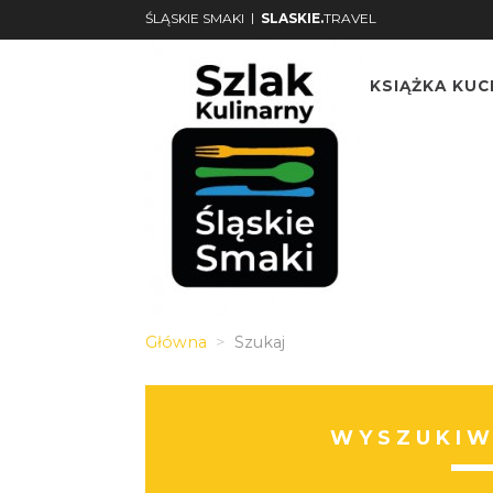
|
ŚLĄSKIE SMAKI
SLASKIE.
TRAVEL
KSIĄŻKA KU
Główna
Szukaj
WYSZUKIW