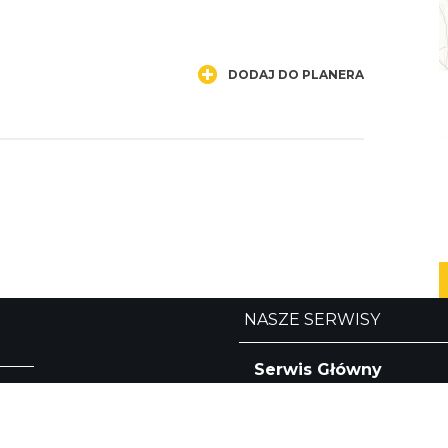
"
DODAJ DO PLANERA
NASZE SERWISY
Serwis Główny
SLASKIE.travel
Tematyczne