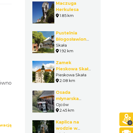
Maczuga
Herkulesa
1.85 km
Pustelnia
Błogosławionej
Salomei
Skała
1.92 km
Zamek
Pieskowa Skała
Oddział Zamku
Pieskowa Skała
2.08 km
Królewskiego
ówno
na Wawelu
Osada
młynarska
Boroniówka
Ojców
2.45 km
Kaplica na
0
wacją
wodzie w