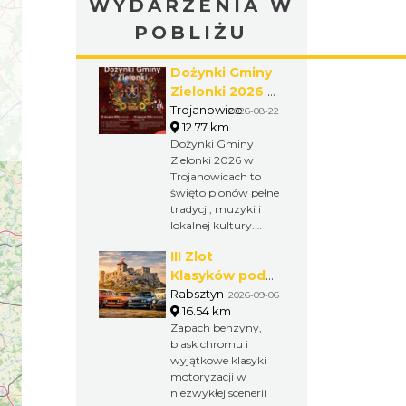
WYDARZENIA W
POBLIŻU
Dożynki Gminy
Zielonki 2026 w
Trojanowicach
Trojanowice
2026-08-22
12.77 km
Dożynki Gminy
Zielonki 2026 w
Trojanowicach to
święto plonów pełne
tradycji, muzyki i
lokalnej kultury.
Obrzędy
III Zlot
dożynkowe,
występy
Klasyków pod
artystyczne,
Zamkiem w
Rabsztyn
2026-09-06
integracja
16.54 km
Rabsztynie
kulturalna i wspólna
Zapach benzyny,
zabawa tworzą
blask chromu i
wyjątkowy weekend
wyjątkowe klasyki
dla mieszkańców
motoryzacji w
oraz gości.
niezwykłej scenerii