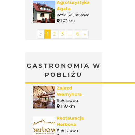
Agroturystyka
Agata
Wola Kalinowska
1.02 km
«
1
2
3
…
6
»
GASTRONOMIA W
POBLIŻU
Zajazd
Wernyhora
Restauracja &
Sułoszowa
1.48 km
Noclegi
Restauracja
Herbova
Sułoszowa