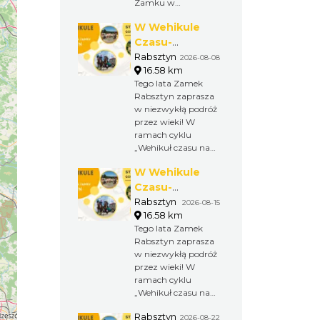
Zamku w
Rabsztynie! Już po
W Wehikule
raz trzeci spotkają
się tu miłośnicy
Czasu-
zabytkowych
Weekendy na
Rabsztyn
2026-08-08
samochodów,
16.58 km
Zamku
pasjonaci i wszyscy,
Tego lata Zamek
Rabsztyn
którzy kochają
Rabsztyn zaprasza
motoryzację z
w niezwykłą podróż
duszą.
przez wieki! W
ramach cyklu
„Wehikuł czasu na
Zamku Rabsztyn”
W Wehikule
co tydzień na
odwiedzających
Czasu-
czekają nowe
Weekendy na
Rabsztyn
2026-08-15
historyczne
16.58 km
Zamku
widowiska, pokazy
Tego lata Zamek
Rabsztyn
rycerskie i
Rabsztyn zaprasza
wyjątkowe
w niezwykłą podróż
spotkania z
przez wieki! W
przeszłością.
ramach cyklu
„Wehikuł czasu na
Zamku Rabsztyn”
Rabsztyn
co tydzień na
2026-08-22