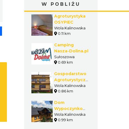
W POBLIŻU
Agroturystyka
OSYPIEC
Wola Kalinowska
pp
senger
Share
0.11 km
Camping
Nasza-Dolina.pl
Sułoszowa
0.69 km
Gospodarstwo
Agroturystyczne
U Cichego
Wola Kalinowska
0.86 km
Dom
Wypoczynkowy
Przy Szlaku
Wola Kalinowska
0.99 km