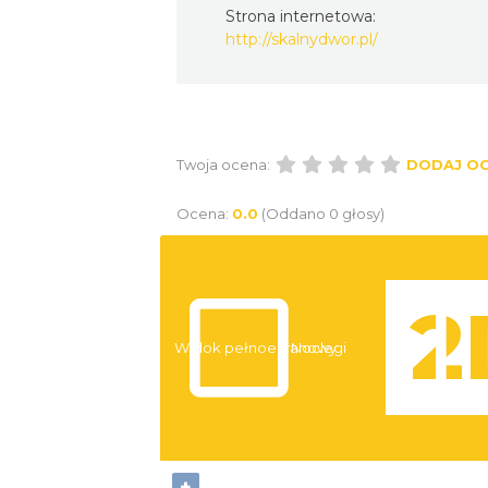
Strona internetowa:
http://skalnydwor.pl/
Twoja ocena:
DODAJ O
Ocena:
0.0
(Oddano 0 głosy)
Widok pełnoekranowy:
Noclegi
+