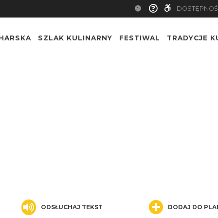
DOSTĘPNOŚ
CHARSKA
SZLAK KULINARNY
FESTIWAL
TRADYCJE K
ODSŁUCHAJ TEKST
DODAJ DO PLA