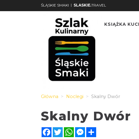
|
ŚLĄSKIE SMAKI
SLASKIE.
TRAVEL
KSIĄŻKA KU
Główna
Noclegi
Skalny Dwór
Skalny Dwór
Facebook
Twitter
WhatsApp
Messenger
Share