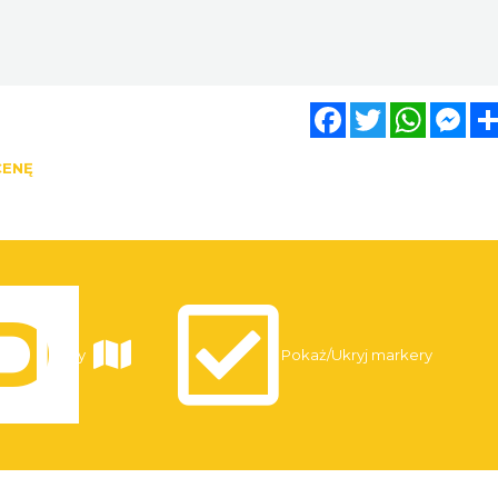
Facebook
Twitter
WhatsA
Mes
CENĘ
Trasy
Pokaż/Ukryj markery