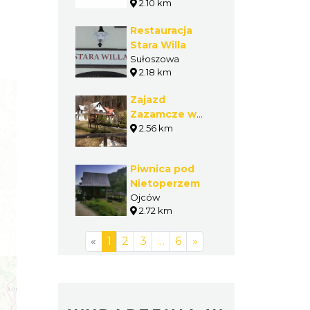
2.10 km
Restauracja
Stara Willa
Sułoszowa
2.18 km
Zajazd
Zazamcze w
Ojcowie
2.56 km
Piwnica pod
Nietoperzem
Ojców
2.72 km
«
1
2
3
…
6
»