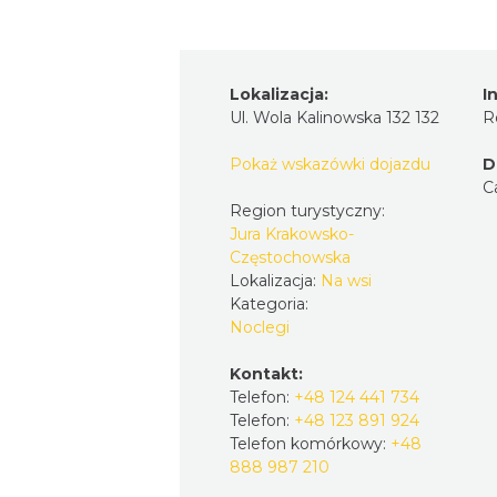
Lokalizacja:
I
Ul. Wola Kalinowska 132 132
R
Pokaż wskazówki dojazdu
D
C
Region turystyczny:
Jura Krakowsko-
Częstochowska
Lokalizacja:
Na wsi
Kategoria:
Noclegi
Kontakt:
Telefon:
+48 124 441 734
Telefon:
+48 123 891 924
Telefon komórkowy:
+48
888 987 210