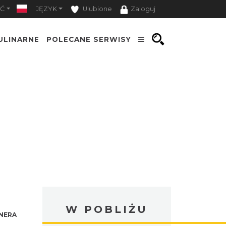
Ć
JĘZYK
Ulubione
Zaloguj
ULINARNE
POLECANE SERWISY
W POBLIŻU
NERA