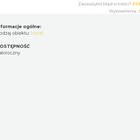
Zauważyłeś błąd w treści?
ZG
Wyświetlenia:
nformacje ogólne:
odzaj obiektu:
Hotel
OSTĘPNOŚĆ
ałoroczny