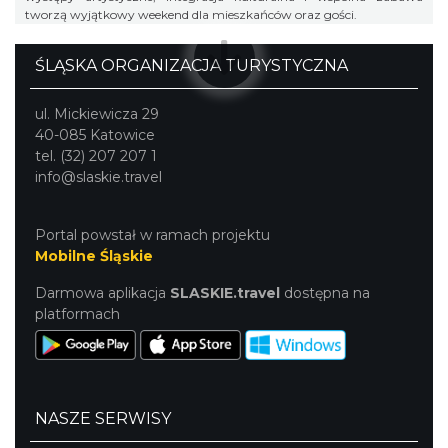
tworzą wyjątkowy weekend dla mieszkańców oraz gości.
ŚLĄSKA ORGANIZACJA TURYSTYCZNA
ul. Mickiewicza 29
40-085 Katowice
tel. (32) 207 207 1
info@slaskie.travel
Portal powstał w ramach projektu
Mobilne Śląskie
Darmowa aplikacja
SLASKIE.travel
dostępna na
platformach
NASZE SERWISY