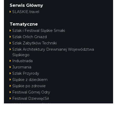
Serwis Główny
SLASKIE.travel
Tematyczne
Szlak i Festiwal Śląskie Smaki
Szlak Orlich Gniazd
Szlak Zabytków Techniki
Szlak Architektury Drewnianej Województwa
Śląskiego
Industriada
Juromania
Szlak Przyrody
Śląskie z dzieckiem
Śląskie po zdrowie
Festiwal Górnej Odry
Festiwal DziewięćSił
Kajakiem przez Śląskie
Narty w Śląskim