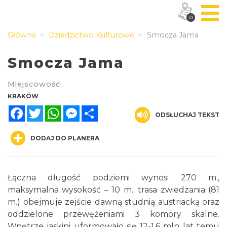
0
Główna
Dziedzictwo Kulturowe
Smocza Jama
Smocza Jama
Miejscowość:
KRAKÓW
Facebook
Twitter
WhatsApp
Messenger
Share
ODSŁUCHAJ TEKST
DODAJ DO PLANERA
Łączna długość podziemi wynosi 270 m.,
maksymalna wysokość – 10 m.; trasa zwiedzania (81
m.) obejmuje zejście dawną studnią austriacką oraz
oddzielone przewężeniami 3 komory skalne.
Wnętrze jaskini uformowało się 12-1,6 mln lat temu