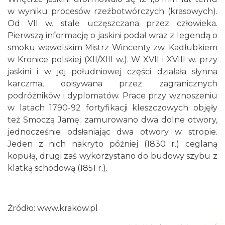
w wyniku procesów rzeźbotwórczych (krasowych).
Od VII w. stale uczęszczana przez człowieka.
Pierwszą informację o jaskini podał wraz z legendą o
smoku wawelskim Mistrz Wincenty zw. Kadłubkiem
w Kronice polskiej (XII/XIII w.). W XVII i XVIII w. przy
jaskini i w jej południowej części działała słynna
karczma, opisywana przez zagranicznych
podróżników i dyplomatów. Prace przy wznoszeniu
w latach 1790-92 fortyfikacji kleszczowych objęły
też Smoczą Jamę; zamurowano dwa dolne otwory,
jednocześnie odsłaniając dwa otwory w stropie.
Jeden z nich nakryto później (1830 r.) ceglaną
kopułą, drugi zaś wykorzystano do budowy szybu z
klatką schodową (1851 r.).
Źródło:
www.krakow.pl