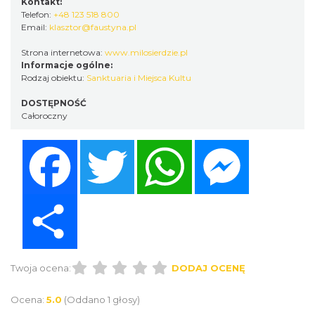
Kontakt:
Telefon:
+48 123 518 800
Email:
klasztor@faustyna.pl
Strona internetowa:
www.milosierdzie.pl
Informacje ogólne:
Rodzaj obiektu:
Sanktuaria i Miejsca Kultu
DOSTĘPNOŚĆ
Całoroczny
Facebook
Twitter
WhatsApp
Messenger
Share
Twoja ocena:
DODAJ OCENĘ
Ocena:
5.0
(Oddano 1 głosy)