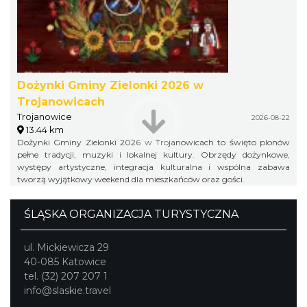
Dożynki Gminy Zielonki 2026 w
Trojanowicach
Trojanowice
2026-08-22
13.44 km
Dożynki Gminy Zielonki 2026 w Trojanowicach to święto plonów
pełne tradycji, muzyki i lokalnej kultury. Obrzędy dożynkowe,
występy artystyczne, integracja kulturalna i wspólna zabawa
tworzą wyjątkowy weekend dla mieszkańców oraz gości.
ŚLĄSKA ORGANIZACJA TURYSTYCZNA
ul. Mickiewicza 29
40-085 Katowice
tel. (32) 207 207 1
info@slaskie.travel