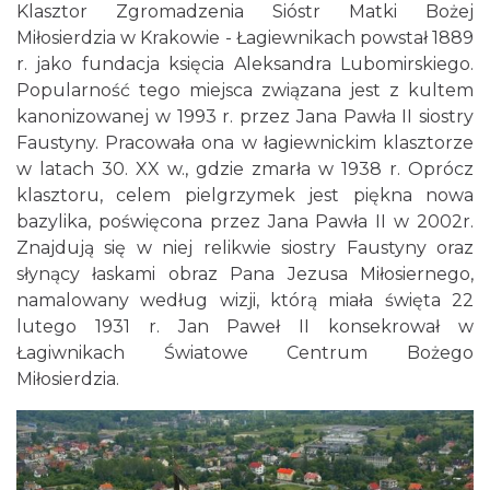
Klasztor Zgromadzenia Sióstr Matki Bożej
Miłosierdzia w Krakowie - Łagiewnikach powstał 1889
r. jako fundacja księcia Aleksandra Lubomirskiego.
Popularność tego miejsca związana jest z kultem
kanonizowanej w 1993 r. przez Jana Pawła II siostry
Faustyny. Pracowała ona w łagiewnickim klasztorze
w latach 30. XX w., gdzie zmarła w 1938 r. Oprócz
klasztoru, celem pielgrzymek jest piękna nowa
bazylika, poświęcona przez Jana Pawła II w 2002r.
Znajdują się w niej relikwie siostry Faustyny oraz
słynący łaskami obraz Pana Jezusa Miłosiernego,
namalowany według wizji, którą miała święta 22
lutego 1931 r. Jan Paweł II konsekrował w
Łagiwnikach Światowe Centrum Bożego
Miłosierdzia.