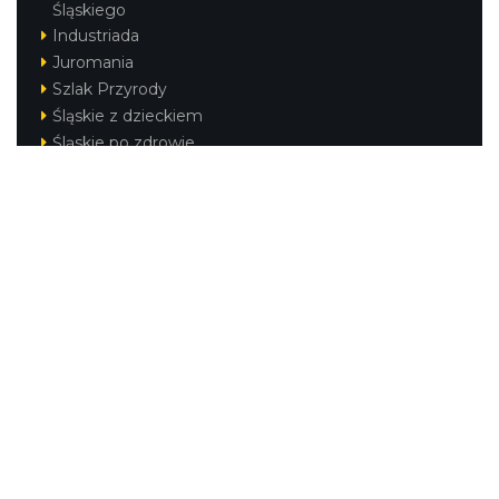
Śląskiego
Industriada
Juromania
Szlak Przyrody
Śląskie z dzieckiem
Śląskie po zdrowie
Festiwal Górnej Odry
Festiwal DziewięćSił
Kajakiem przez Śląskie
Narty w Śląskim
Rowerem przez Śląskie
Silesia Convention
Regionalne
Beskidy
Śląsk Cieszyński
Jura Krakowsko-Częstochowska
Kraina Górnej Odry
Górnośląsko-Zagłębiowska Metropolia