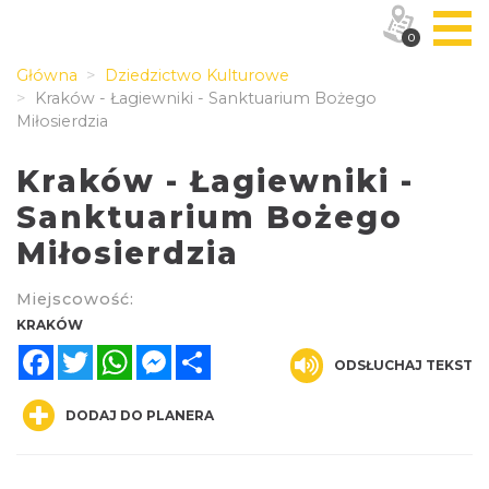
0
Główna
Dziedzictwo Kulturowe
Kraków - Łagiewniki - Sanktuarium Bożego
Miłosierdzia
Kraków - Łagiewniki -
Sanktuarium Bożego
Miłosierdzia
Miejscowość:
KRAKÓW
Facebook
Twitter
WhatsApp
Messenger
Share
ODSŁUCHAJ TEKST
DODAJ DO PLANERA