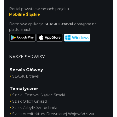
Portal powstał w ramach projektu
Mobilne Śląskie
Darmowa aplikacja
SLASKIE.travel
dostępna na
platformach
NASZE SERWISY
Serwis Główny
SLASKIE.travel
Tematyczne
Szlak i Festiwal Śląskie Smaki
Szlak Orlich Gniazd
Szlak Zabytków Techniki
Szlak Architektury Drewnianej Województwa