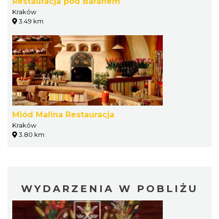
Restauracja pod Baranem
Kraków
3.49 km
Miód Malina Restauracja
Kraków
3.80 km
WYDARZENIA W POBLIŻU