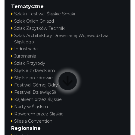
Tematyczne
Szlak i Festiwal Śląskie Smaki
Szlak Orlich Gniazd
Szlak Zabytków Techniki
Szlak Architektury Drewnianej Województwa
Śląskiego
Industriada
Juromania
Szlak Przyrody
Śląskie z dzieckiem
Śląskie po zdrowie
Festiwal Górnej Odry
Festiwal DziewięćSił
Kajakiem przez Śląskie
Narty w Śląskim
Rowerem przez Śląskie
Silesia Convention
Regionalne