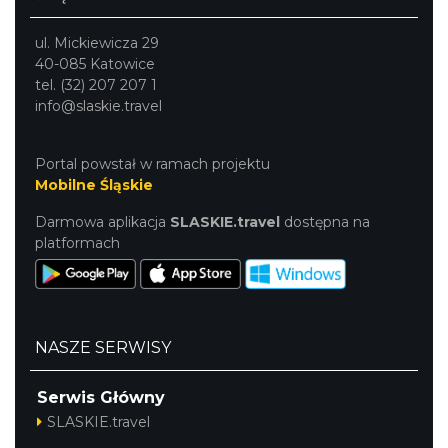
ul. Mickiewicza 29
40-085 Katowice
tel. (32) 207 207 1
info@slaskie.travel
Portal powstał w ramach projektu
Mobilne Śląskie
Darmowa aplikacja
SLASKIE.travel
dostępna na
platformach
NASZE SERWISY
Serwis Główny
SLASKIE.travel