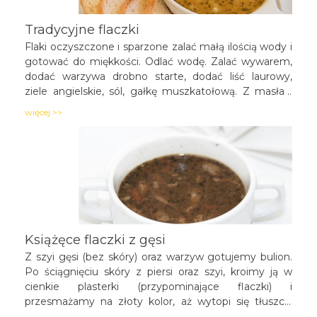
Tradycyjne flaczki
Flaki oczyszczone i sparzone zalać małą ilością wody i
gotować do miękkości. Odlać wodę. Zalać wywarem,
dodać warzywa drobno starte, dodać liść laurowy,
ziele angielskie, sól, gałkę muszkatołową. Z masła i
mąki przyrządzić zasmażkę, dodać do flaków. Na
więcej >>
koniec dodać majeranek oraz odrobinę pieprzu.
Doprawić całość do smaku.
Książęce flaczki z gęsi
Z szyi gęsi (bez skóry) oraz warzyw gotujemy bulion.
Po ściągnięciu skóry z piersi oraz szyi, kroimy ją w
cienkie plasterki (przypominające flaczki) i
przesmażamy na złoty kolor, aż wytopi się tłuszcz.
Następnie na tym tłuszczu podsmażamy pokrojoną