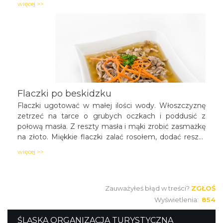
więcej >>
również w plasterki pierś z gęsi.
Flaczki po beskidzku
Flaczki ugotować w małej ilości wody. Włoszczyznę
zetrzeć na tarce o grubych oczkach i poddusić z
połową masła. Z reszty masła i mąki zrobić zasmażkę
na złoto. Miękkie flaczki zalać rosołem, dodać resztę
składników, zagotować, dać zasmażkę i doprawić
więcej >>
przyprawami. Można dodać śmietany, zielonej
pietruszki i octu. Podawać na ciepło z pieczywem.
Zauważyłeś błąd w treści?
ZGŁOŚ
Wyświetlenia:
854
ŚLĄSKA ORGANIZACJA TURYSTYCZNA