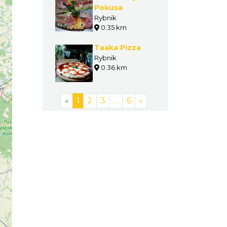
Pokusa
Rybnik
0.35 km
Taaka Pizza
Rybnik
0.36 km
«
1
2
3
…
6
»