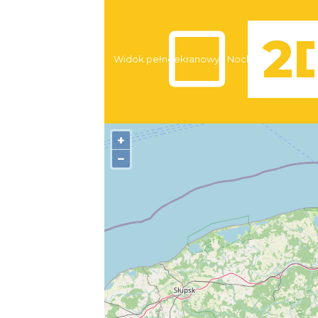
Widok pełnoekranowy:
Noclegi
+
−