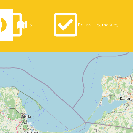
Trasy
Pokaż/Ukryj markery