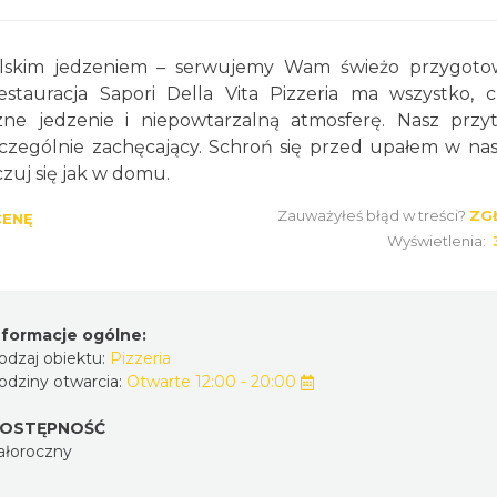
polskim jedzeniem – serwujemy Wam świeżo przygot
stauracja Sapori Della Vita Pizzeria ma wszystko, 
szne jedzenie i niepowtarzalną atmosferę. Nasz przy
zczególnie zachęcający. Schroń się przed upałem w na
uj się jak w domu.
Zauważyłeś błąd w treści?
ZG
CENĘ
Wyświetlenia:
nformacje ogólne:
odzaj obiektu:
Pizzeria
odziny otwarcia:
Otwarte 12:00 - 20:00
OSTĘPNOŚĆ
ałoroczny