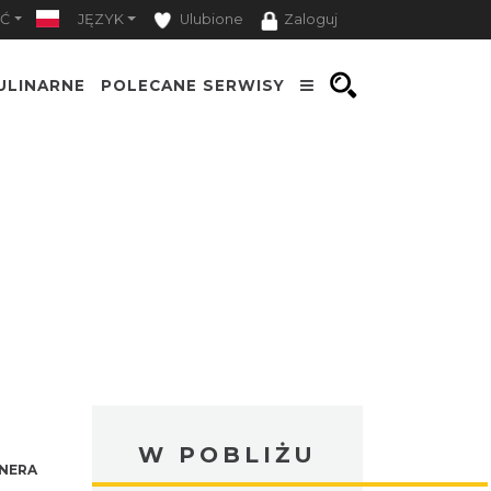
Ć
JĘZYK
Ulubione
Zaloguj
ULINARNE
POLECANE SERWISY
W POBLIŻU
NERA