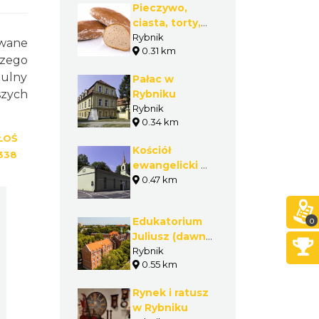
Pieczywo,
ciasta, torty,
kołocze
Rybnik
owane
0.31 km
czego
tulny
Pałac w
szych
Rybniku
Rybnik
0.34 km
ŁOŚ
Kościół
338
ewangelicki w
Rybniku
0.47 km
Edukatorium
0
Juliusz (dawny
Szpital im.
Rybnik
0.55 km
Juliusza
Rogera w
Rynek i ratusz
Rybniku)
w Rybniku