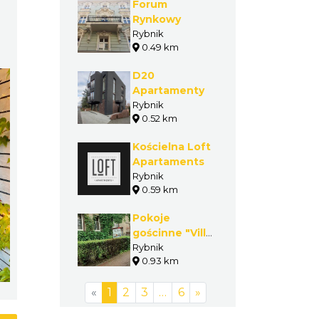
Forum
Rynkowy
Rybnik
0.49 km
D20
Apartamenty
Rybnik
0.52 km
Kościelna Loft
Apartaments
Rybnik
0.59 km
Pokoje
gościnne "Villa
Silesia"
Rybnik
0.93 km
«
1
2
3
…
6
»