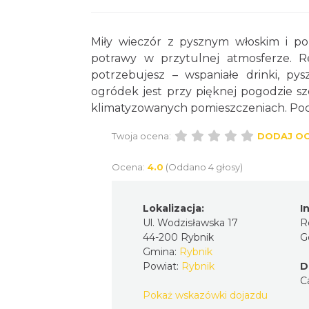
Miły wieczór z pysznym włoskim i 
potrawy w przytulnej atmosferze. Re
potrzebujesz – wspaniałe drinki, py
ogródek jest przy pięknej pogodzie s
klimatyzowanych pomieszczeniach. Pocz
Twoja ocena:
DODAJ O
Ocena:
4.0
(Oddano 4 głosy)
Lokalizacja:
I
Ul. Wodzisławska 17
R
44-200 Rybnik
G
Gmina:
Rybnik
Powiat:
Rybnik
D
C
Pokaż wskazówki dojazdu