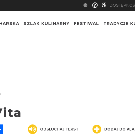
DOSTĘPNOŚ
CHARSKA
SZLAK KULINARNY
FESTIWAL
TRADYCJE K
a
Vita
App
ssenger
Share
ODSŁUCHAJ TEKST
DODAJ DO PLA