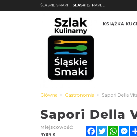
|
ŚLĄSKIE SMAKI
SLASKIE.
TRAVEL
KSIĄŻKA KU
Główna
Gastronomia
Sapori Della Vit
Sapori Della 
Miejscowość:
Facebook
Twitter
Whats
Me
RYBNIK