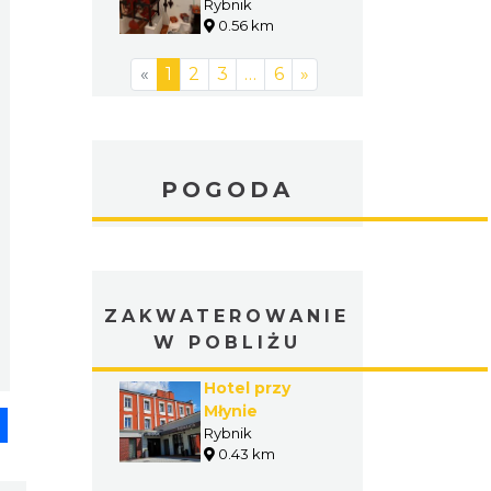
Rybnik
0.56 km
«
1
2
3
…
6
»
POGODA
ZAKWATEROWANIE
W POBLIŻU
Hotel przy
Młynie
pp
senger
Share
Rybnik
0.43 km