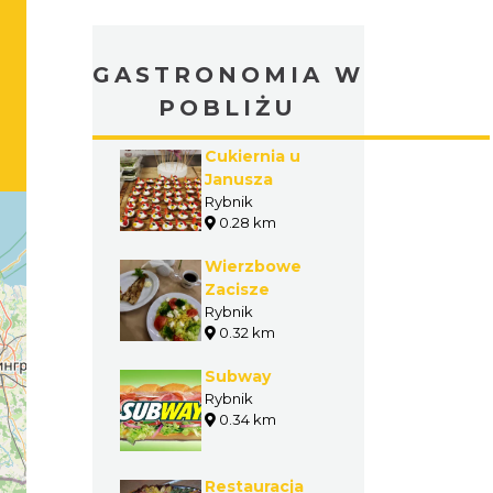
GASTRONOMIA W
POBLIŻU
Cukiernia u
Janusza
Rybnik
0.28 km
Wierzbowe
Zacisze
Rybnik
0.32 km
Subway
Rybnik
0.34 km
Restauracja