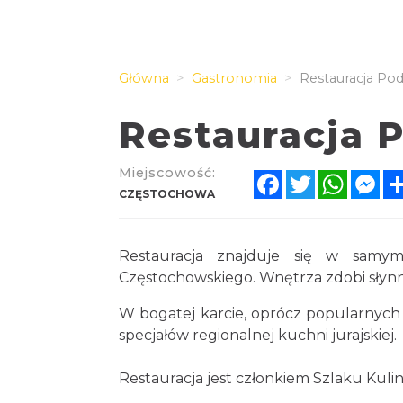
Główna
Gastronomia
Restauracja Po
Restauracja 
Miejscowość:
Facebook
Twitter
Whats
Me
CZĘSTOCHOWA
Restauracja znajduje się w samy
Częstochowskiego. Wnętrza zdobi słynny
W bogatej karcie, oprócz popularnych d
specjałów regionalnej kuchni jurajskiej.
Restauracja jest członkiem Szlaku Kuli