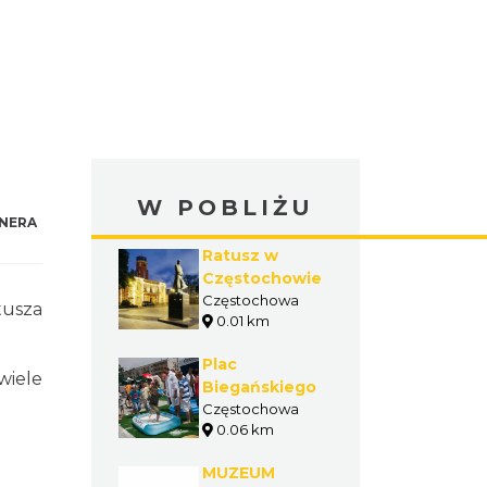
W POBLIŻU
NERA
Ratusz w
Częstochowie
Częstochowa
usza
0.01 km
Plac
wiele
Biegańskiego
Częstochowa
0.06 km
MUZEUM