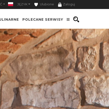
Ć
JĘZYK
Ulubione
Zaloguj
ULINARNE
POLECANE SERWISY