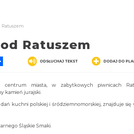
d Ratuszem
Pod Ratuszem
App
ssenger
Share
ODSŁUCHAJ TEKST
DODAJ DO PLA
m centrum miasta, w zabytkowych piwnicach Rat
 kamień jurajski.
ań kuchni polskiej i śródziemnomorskiej, znajduje się 
narnego Śląskie Smaki.