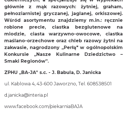
głównie z mąk razowych: żytniej, graham,
pełnoziarnistej gryczanej, jaglanej, orkiszowej.
Wśród asortymentu znajdziemy m.in.: ręcznie
robione precle, ciastka bezglutenowe na
miodzie, ciasta warzywno-owocowe, ciastka
maślano-orzechowe oraz chleb razowy żytni na
zakwasie, nagrodzony „Perłą" w ogólnopolskim
Konkursie „Nasze Kulinarne Dziedzictwo –
Smaki Regionów”.
ZPHU „BA-JA” s.c. - J. Babula, D. Janicka
ul. Kablowa 4, 43-600 Jaworzno, Tel. 608538501
d.janicka@interia.pl
www.facebook.com/piekarniaBAJA