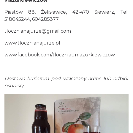
Mazurkiewiczów
Piastów 88, Żelisławice, 42-470 Siewierz, Tel.
518045244, 604285377
tlocznianajurze@gmail.com
www.tlocznianajurze.pl
www.facebook.com/tloczniaumazurkiewiczow
Dostawa kurierem pod wskazany adres lub odbiór
osobisty.