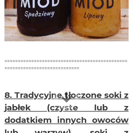
==============================================
============================
8.
Tradycyjne tłoczone soki z
jabłek (czyste lub z
dodatkiem innych owoców
lub warzyw), soki z