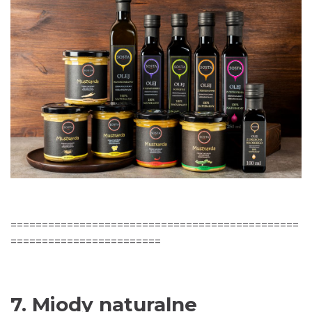
==============================================
========================
7.
Miody naturalne