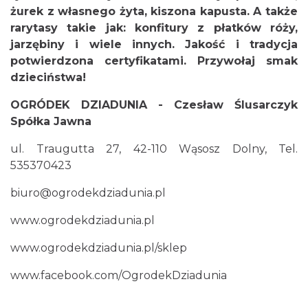
żurek z własnego żyta, kiszona kapusta. A także
rarytasy takie jak: konfitury z płatków róży,
jarzębiny i wiele innych. Jakość i tradycja
potwierdzona certyfikatami. Przywołaj smak
dzieciństwa!
OGRÓDEK DZIADUNIA - Czesław Ślusarczyk
Spółka Jawna
ul. Traugutta 27, 42-110 Wąsosz Dolny, Tel.
535370423
biuro@ogrodekdziadunia.pl
www.ogrodekdziadunia.pl
www.ogrodekdziadunia.pl/sklep
www.facebook.com/OgrodekDziadunia