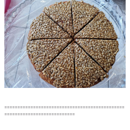
==============================================
===========================