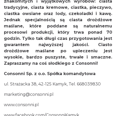
znakomitych i wyjątkowych wyrobów: ciasta
tradycyjne, ciasta kremowe, ciastka, pieczywo,
ciastka owsiane oraz lody, czekoladki i kawę.
Jednak specjalnością są ciasta drożdżowe
maślane, które poddane są naturalnemu
procesowi produkcji, który trwa ponad 70
godzin. Tylko tak długi czas przygotowania jest
gwarantem najwyższej jakości. Ciasto
drożdżowe maślane po upieczeniu jest
wysokie, bardzo puszyste, trwałe i smaczne.
Zapraszamy na coś słodkiego z Consonni!
Consonni Sp. z o.o. Spółka komandytowa
ul. Strażacka 38, 42-125 Kamyk, Tel. 668039830
marketing@consonni.pl
www.consonni.pl
www.facebook.com/ConsonniKamyk