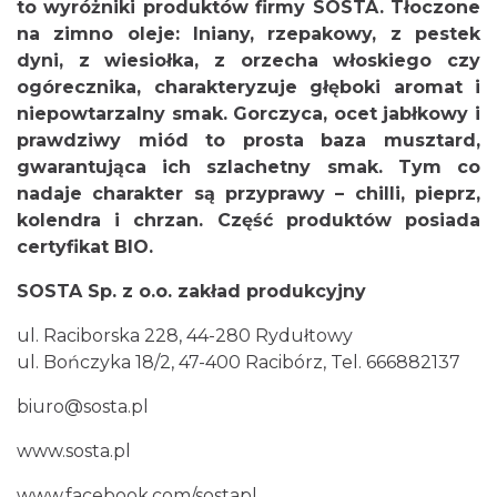
to wyróżniki produktów firmy SOSTA. Tłoczone
na zimno oleje: lniany, rzepakowy, z pestek
dyni, z wiesiołka, z orzecha włoskiego czy
ogórecznika, charakteryzuje głęboki aromat i
niepowtarzalny smak. Gorczyca, ocet jabłkowy i
prawdziwy miód to prosta baza musztard,
gwarantująca ich szlachetny smak. Tym co
nadaje charakter są przyprawy – chilli, pieprz,
kolendra i chrzan.
Część produktów posiada
certyfikat BIO.
SOSTA Sp. z o.o. zakład produkcyjny
ul. Raciborska 228, 44-280 Rydułtowy
ul. Bończyka 18/2, 47-400 Racibórz, Tel. 666882137
biuro@sosta.pl
www.sosta.pl
www.facebook.com/sostapl