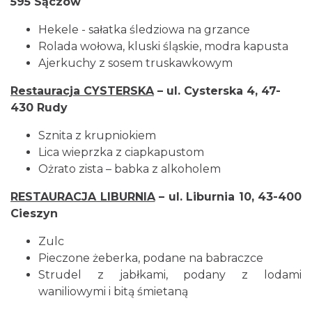
595 Sączów
Hekele - sałatka śledziowa na grzance
Rolada wołowa, kluski śląskie, modra kapusta
Ajerkuchy z sosem truskawkowym
Restauracja CYSTERSKA
– ul. Cysterska 4, 47-
430 Rudy
Sznita z krupniokiem
Lica wieprzka z ciapkapustom
Ożrato zista – babka z alkoholem
RESTAURACJA LIBURNIA
– ul. Liburnia 10, 43-400
Cieszyn
Zulc
Pieczone żeberka, podane na babraczce
Strudel z jabłkami, podany z lodami
waniliowymi i bitą śmietaną