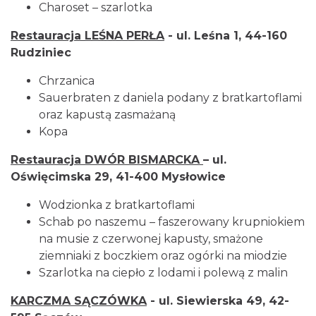
Charoset – szarlotka
Restauracja LEŚNA PERŁA
- ul. Leśna 1, 44-160
Rudziniec
Chrzanica
Sauerbraten z daniela podany z bratkartoflami
oraz kapustą zasmażaną
Kopa
Restauracja DWÓR BISMARCKA
– ul.
Oświęcimska 29, 41-400 Mysłowice
Wodzionka z bratkartoflami
Schab po naszemu – faszerowany krupniokiem
na musie z czerwonej kapusty, smażone
ziemniaki z boczkiem oraz ogórki na miodzie
Szarlotka na ciepło z lodami i polewą z malin
KARCZMA SĄCZÓWKA
- ul. Siewierska 49, 42-