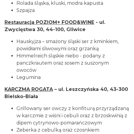
Rolada śląska, kluski, modra kapusta
Szpajza
Restauracja POZIOM+ FOOD&WINE
- ul.
Zwycięstwa 30, 44-100, Gliwice
Hauskyjza – smażony śląski ser z kminkiem,
powidłami śliwowymi oraz grzanką
Himmelreich śląskie niebo - podany z
panczkrautem oraz sosem z suszonym
owoców
Legumina
KARCZMA ROGATA
– ul. Leszczyńska 40, 43-300
Bielsko-Biała
Grillowany ser owczy z konfiturą przyrządzaną
w karczmie z wiśni i cebuli oraz z brzoskwinią z
dipem cytrynowo-pomarańczowym
Żeberka z cebulką oraz czosnkiem