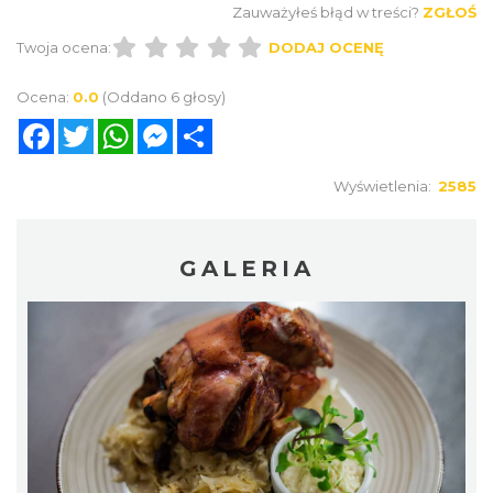
Zauważyłeś błąd w treści?
ZGŁOŚ
Twoja ocena:
DODAJ OCENĘ
Ocena:
0.0
(Oddano 6 głosy)
Facebook
Twitter
WhatsApp
Messenger
Share
Wyświetlenia:
2585
GALERIA