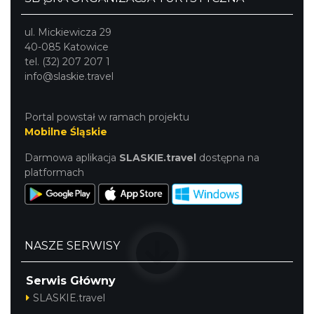
ul. Mickiewicza 29
40-085 Katowice
tel. (32) 207 207 1
info@slaskie.travel
Portal powstał w ramach projektu
Mobilne Śląskie
Darmowa aplikacja
SLASKIE.travel
dostępna na
platformach
NASZE SERWISY
Serwis Główny
SLASKIE.travel