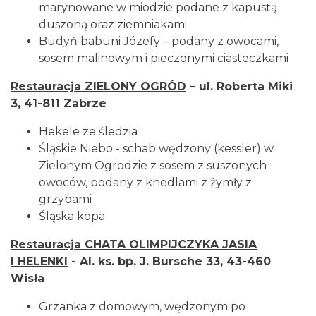
marynowane w miodzie podane z kapustą
duszoną oraz ziemniakami
Budyń babuni Józefy – podany z owocami,
sosem malinowym i pieczonymi ciasteczkami
Restauracja ZIELONY OGRÓD
– ul. Roberta Miki
3, 41-811 Zabrze
Hekele ze śledzia
Śląskie Niebo - schab wędzony (kessler) w
Zielonym Ogrodzie z sosem z suszonych
owoców, podany z knedlami z żymły z
grzybami
Śląska kopa
Restauracja CHATA OLIMPIJCZYKA JASIA
I HELENKI
- Al. ks. bp. J. Bursche 33, 43-460
Wisła
Grzanka z domowym, wędzonym po