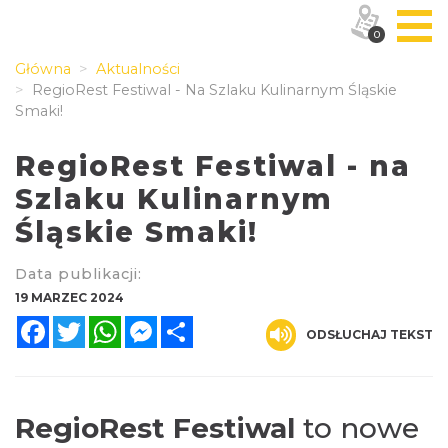
0
Główna
Aktualności
RegioRest Festiwal - Na Szlaku Kulinarnym Śląskie
Smaki!
RegioRest Festiwal - na
Szlaku Kulinarnym
Śląskie Smaki!
Data publikacji:
19 MARZEC 2024
Facebook
Twitter
WhatsApp
Messenger
Share
ODSŁUCHAJ TEKST
RegioRest Festiwal
to nowe