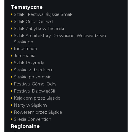
Tematyczne
Szlak i Festiwal Śląskie Smaki
Szlak Orlich Gniazd
Szlak Zabytków Techniki
Szlak Architektury Drewnianej Województwa
Śląskiego
Industriada
Juromania
Szlak Przyrody
Śląskie z dzieckiem
Śląskie po zdrowie
Festiwal Górnej Odry
Festiwal DziewięćSił
Kajakiem przez Śląskie
Narty w Śląskim
Rowerem przez Śląskie
Silesia Convention
Regionalne