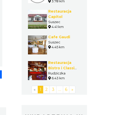
3.78 km
Restauracja
Capitol
Suszec
4.41 km
Cafe Gaudi
Suszec
4.45 km
Restauracja
Bistro i Classic
pp
senger
Share
Pub
Rudziczka
6.43 km
«
1
2
3
…
6
»