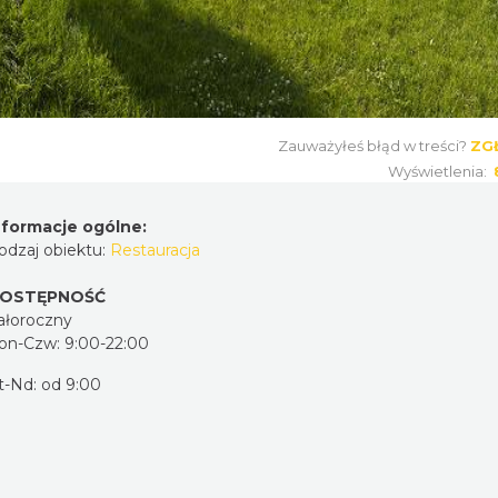
Zauważyłeś błąd w treści?
ZG
Wyświetlenia:
nformacje ogólne:
odzaj obiektu:
Restauracja
OSTĘPNOŚĆ
ałoroczny
on-Czw: 9:00-22:00
t-Nd: od 9:00