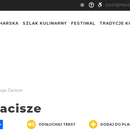
DOSTĘPNOŚ
CHARSKA
SZLAK KULINARNY
FESTIWAL
TRADYCJE K
cja Zacisze
acisze
App
ssenger
Share
ODSŁUCHAJ TEKST
DODAJ DO PLA