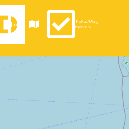
Pokaż/Ukryj
Trasy
markery