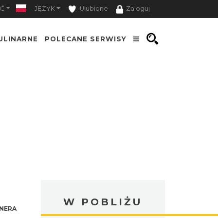
Ć
JĘZYK
Ulubione
Zaloguj
ULINARNE
POLECANE SERWISY
W POBLIŻU
NERA