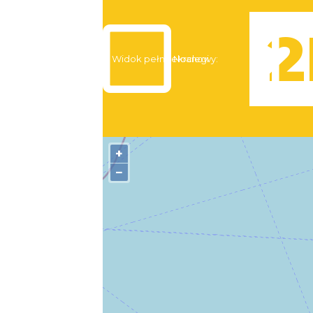
Widok pełnoekranowy:
Noclegi
+
−