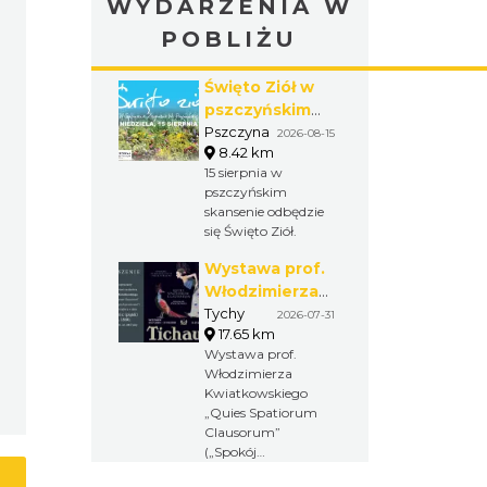
WYDARZENIA W
POBLIŻU
Święto Ziół w
pszczyńskim
skansenie
Pszczyna
2026-08-15
8.42 km
15 sierpnia w
pszczyńskim
skansenie odbędzie
się Święto Ziół.
Wystawa prof.
Włodzimierza
Kwiatkowskiego
Tychy
2026-07-31
17.65 km
w Tichauer Art
Wystawa prof.
Gallery
Włodzimierza
Kwiatkowskiego
„Quies Spatiorum
Clausorum”
(„Spokój
zamkniętych