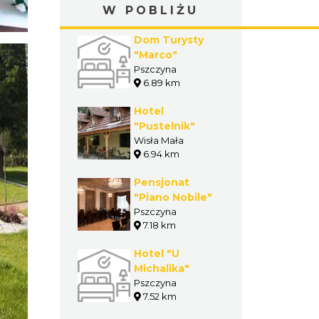
W POBLIŻU
Dom Turysty
"Marco"
Pszczyna
6.89 km
Hotel
"Pustelnik"
Wisła Mała
6.94 km
Pensjonat
"Piano Nobile"
Pszczyna
7.18 km
Hotel "U
Michalika"
Pszczyna
7.52 km