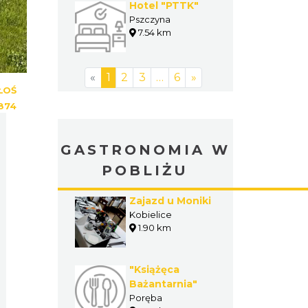
Hotel "PTTK"
Pszczyna
7.54 km
«
1
2
3
…
6
»
ŁOŚ
874
GASTRONOMIA W
POBLIŻU
Zajazd u Moniki
Kobielice
1.90 km
"Książęca
Bażantarnia"
Poręba