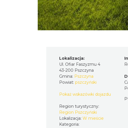
Lokalizacja:
I
Ul. Ofiar Faszyzmu 4
R
43-200 Pszczyna
Gmina:
Pszczyna
D
Powiat:
pszczyński
C
P
Pokaż wskazówki dojazdu
P
Region turystyczny:
Region Pszczyński
Lokalizacja:
W mieście
Kategoria: