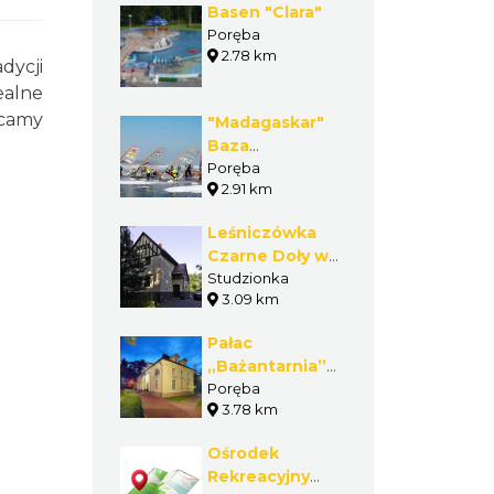
Basen "Clara"
Poręba
2.78 km
dycji
ealne
ecamy
"Madagaskar"
Baza
windsurfingowa
Poręba
2.91 km
na Zbiorniku
Łąka
Leśniczówka
Czarne Doły w
Studzionce
Studzionka
3.09 km
Pałac
„Bażantarnia”
w Porębie
Poręba
3.78 km
Ośrodek
Rekreacyjny