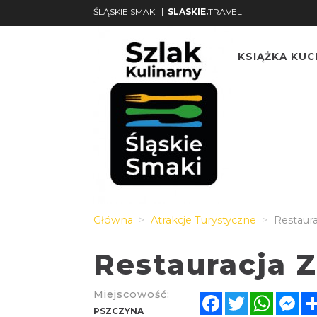
|
ŚLĄSKIE SMAKI
SLASKIE.
TRAVEL
KSIĄŻKA KU
Główna
Atrakcje Turystyczne
Restaura
Restauracja Z
Miejscowość:
Facebook
Twitter
Whats
Me
PSZCZYNA