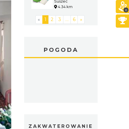
"Gwaruś"
Suszec
4.34 km
0
«
1
2
3
…
6
»
POGODA
ZAKWATEROWANIE